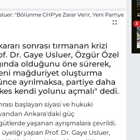
3
ararı sonrası tırmanan krizi
f. Dr. Gaye Usluer, Özgür Özel
lığında olduğunu öne sürerek,
eni mağduriyet oluşturma
şünce ayrılmaksa, partiye daha
kes kendi yolunu açmalı" dedi.
rası başlayan siyasi ve hukuki
r yandan Ankara'daki güç
ütlerde yaşanan ayrışmalara çevrildi.
üyeliği yapan Prof. Dr. Gaye Usluer,