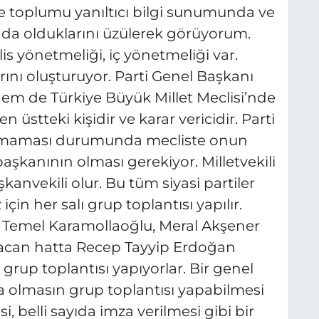
eye toplumu yanıltıcı bilgi sunumunda ve
ında olduklarını üzülerek görüyorum.
is yönetmeliği, iç yönetmeliği var.
ını oluşturuyor. Parti Genel Başkanı
m de Türkiye Büyük Millet Meclisi’nde
n üstteki kişidir ve karar vericidir. Parti
 olmaması durumunda mecliste onun
başkanının olması gerekiyor. Milletvekili
anvekili olur. Bu tüm siyasi partiler
için her salı grup toplantısı yapılır.
 Temel Karamollaoğlu, Meral Akşener
bacan hatta Recep Tayyip Erdoğan
 grup toplantısı yapıyorlar. Bir genel
da olmasın grup toplantısı yapabilmesi
si, belli sayıda imza verilmesi gibi bir