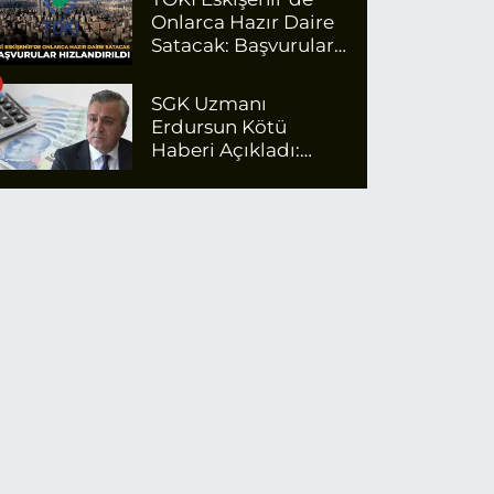
Onlarca Hazır Daire
Satacak: Başvurular
Hızlandırıldı
SGK Uzmanı
Erdursun Kötü
Haberi Açıkladı:
Emekli Maaş Zammı
İçin Net Rakam