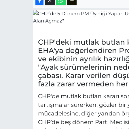
CHP'deki mutlak butlan k
EHA'ya değerlendiren Pro
ve ekibinin ayrılık hazır
"Ayak sürümelerinin ned
çabası. Karar verilen dü
fazla zarar vermeden her
CHP'de mutlak butlan kararı son
tartışmalar sürerken, gözler bi
mücadelesine, diğer yandan örg
CHP’de beş dönem Parti Meclisi 