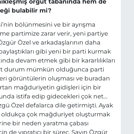
mikleşmiş örgüt tabanında hem de
ği bulabilir mi?
si’nin bölünmesini ve bir ayrışma
e partimize zarar verir, yeni partiye
, Özgür Özel ve arkadaşlarının daha
ylaştıkları gibi yeni bir parti kurmak
ltında devam etmek gibi bir kararlılıkları
ut durum mümkün olduğunca parti
zeri görüntülerin oluşması ve buradan
tan mağduriyetin gidişleri için bir
nda istifa edip gidecekleri çok net…
ü Özel defalarca dile getirmişti. Ayak
oldukça çok mağduriyet oluşturmak
rine bir neden yaratma çabası
in de yıpratıcı bir süreç. Sayın Özgür