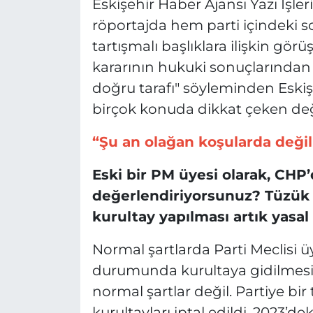
Eskişehir Haber Ajansı Yazı İşle
röportajda hem parti içindeki 
tartışmalı başlıklara ilişkin görü
kararının hukuki sonuçlarından p
doğru tarafı" söyleminden Eskişe
birçok konuda dikkat çeken de
“Şu an olağan koşularda değil
Eski bir PM üyesi olarak, CHP’
değerlendiriyorsunuz? Tüzük 
kurultay yapılması artık yasa
Normal şartlarda Parti Meclisi ü
durumunda kurultaya gidilmesi 
normal şartlar değil. Partiye bir
kurultayları iptal edildi. 2023’de