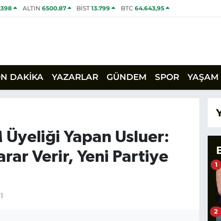
2398
ALTIN
6500.87
BİST
13.799
BTC
64.643,95
ON DAKİKA
YAZARLAR
GÜNDEM
SPOR
YAŞAM
Üyeliği Yapan Usluer:
ar Verir, Yeni Partiye
1
1
2