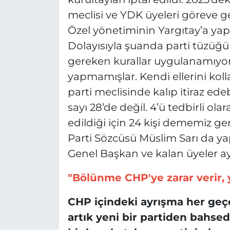
meclisi ve YDK üyeleri göreve ge
Özel yönetiminin Yargıtay’a yapt
Dolayısıyla şuanda parti tüzüğ
gereken kurallar uygulanamıyor.
yapmamışlar. Kendi ellerini kol
parti meclisinde kalıp itiraz edeb
sayı 28’de değil. 4’ü tedbirli ola
edildiği için 24 kişi dememiz ge
Parti Sözcüsü Müslim Sarı da yap
Genel Başkan ve kalan üyeler ay
"Bölünme CHP'ye zarar verir, 
CHP içindeki ayrışma her geçe
artık yeni bir partiden bahse