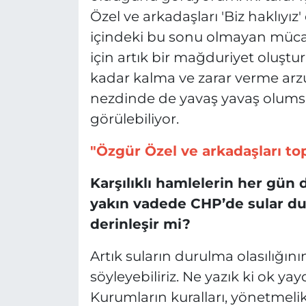
Özel ve arkadaşları 'Biz haklıyız
içindeki bu sonu olmayan müca
için artık bir mağduriyet oluştu
kadar kalma ve zarar verme arz
nezdinde de yavaş yavaş olumsu
görülebiliyor.
"Özgür Özel ve arkadaşları top
Karşılıklı hamlelerin her gün d
yakın vadede CHP’de sular du
derinleşir mi?
Artık suların durulma olasılığın
söyleyebiliriz. Ne yazık ki ok yayd
Kurumların kuralları, yönetmelikl