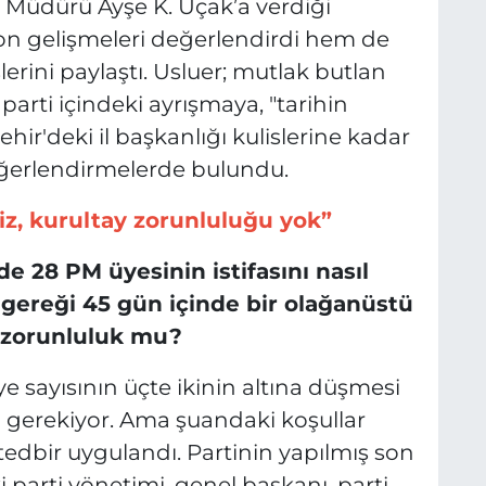
ri Müdürü Ayşe K. Uçak’a verdiği
son gelişmeleri değerlendirdi hem de
şlerini paylaştı. Usluer; mutlak butlan
arti içindeki ayrışmaya, "tarihin
hir'deki il başkanlığı kulislerine kadar
ğerlendirmelerde bulundu.
iz, kurultay zorunluluğu yok”
de 28 PM üyesinin istifasını nasıl
gereği 45 gün içinde bir olağanüstü
l zorunluluk mu?
ye sayısının üçte ikinin altına düşmesi
gerekiyor. Ama şuandaki koşullar
 tedbir uygulandı. Partinin yapılmış son
ki parti yönetimi, genel başkanı, parti