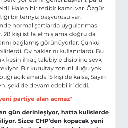
ldi. Halen bir tedbir kararı var. Özgür
ığı bir temyiz başvurusu var.
ünde normal şartlarda uygulanması
 28 kişi istifa etmiş ama doğru da
larını bağlamış görünüyorlar. Çünkü
ilirlerdi. Oy haklarını kullanırlardı. Bu
rak kesin ihraç talebiyle disipline sevk
rekiyor. Bir kurultay zorunluluğu yok.
tığı açıklamada ‘5 kişi de kalsa, Sayın
nı şekilde devam edebilir’ dedi.
yeni partiye alan açmaz
"
n gün derinleşiyor, hatta kulislerde
diliyor. Sizce CHP’den kopacak yeni