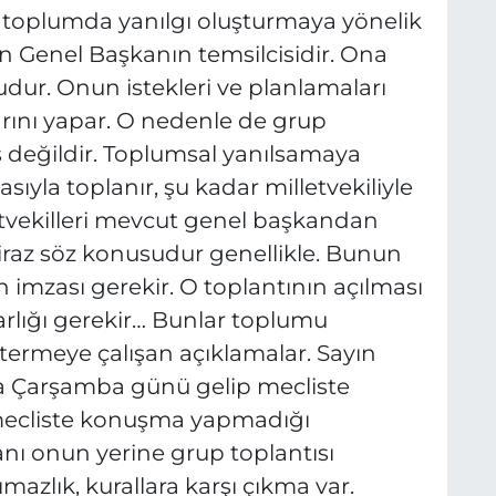
, toplumda yanılgı oluşturmaya yönelik
ın Genel Başkanın temsilcisidir. Ona
ludur. Onun istekleri ve planlamaları
rını yapar. O nedenle de grup
ş değildir. Toplumsal yanılsamaya
zasıyla toplanır, şu kadar milletvekiliyle
letvekilleri mevcut genel başkandan
tiraz söz konusudur genellikle. Bunun
nin imzası gerekir. O toplantının açılması
 varlığı gerekir… Bunlar toplumu
termeye çalışan açıklamalar. Sayın
a Çarşamba günü gelip mecliste
mecliste konuşma yapmadığı
ı onun yerine grup toplantısı
mazlık, kurallara karşı çıkma var.