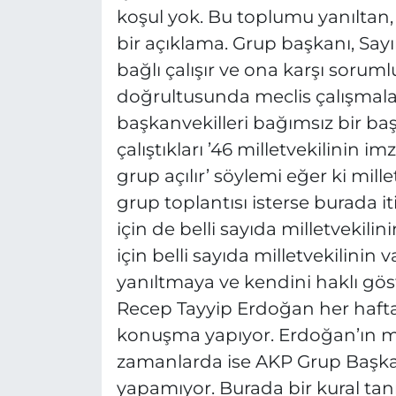
koşul yok. Bu toplumu yanıltan
bir açıklama. Grup başkanı, Say
bağlı çalışır ve ona karşı sorum
doğrultusunda meclis çalışmala
başkanvekilleri bağımsız bir ba
çalıştıkları ’46 milletvekilinin im
grup açılır’ söylemi eğer ki mil
grup toplantısı isterse burada i
için de belli sayıda milletvekili
için belli sayıda milletvekilinin
yanıltmaya ve kendini haklı gös
Recep Tayyip Erdoğan her haft
konuşma yapıyor. Erdoğan’ın 
zamanlarda ise AKP Grup Başkan
yapamıyor. Burada bir kural tanı