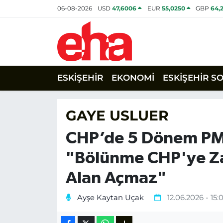
06-08-2026
USD
47,6006
EUR
55,0250
GBP
64,
ESKİŞEHİR
EKONOMİ
ESKİŞEHİR S
GAYE USLUER
CHP’de 5 Dönem PM 
"Bölünme CHP'ye Zar
Alan Açmaz"
Ayşe Kaytan Uçak
12.06.2026 - 15:0