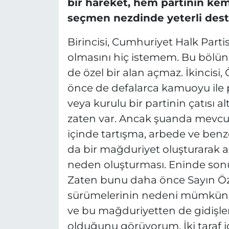
bir hareket, hem partinin ke
seçmen nezdinde yeterli deste
Birincisi, Cumhuriyet Halk Parti
olmasını hiç istemem. Bu bölünm
de özel bir alan açmaz. İkincisi
önce de defalarca kamuoyu ile pa
veya kurulu bir partinin çatısı a
zaten var. Ancak şuanda mevc
içinde tartışma, arbede ve ben
da bir mağduriyet oluşturarak ar
neden oluşturması. Eninde sonu
Zaten bunu daha önce Sayın Özg
sürümelerinin nedeni mümkün 
ve bu mağduriyetten de gidişle
olduğunu görüyorum. İki taraf iç