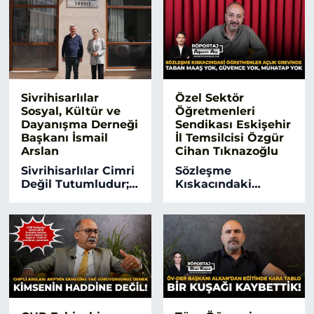
Koltuğu Emanet
Diyenler Yanılıyor
Etmem!”
Sivrihisarlılar
Özel Sektör
Sosyal, Kültür ve
Öğretmenleri
Dayanışma Derneği
Sendikası Eskişehir
Başkanı İsmail
İl Temsilcisi Özgür
Arslan
Cihan Tıknazoğlu
Sivrihisarlılar Cimri
Sözleşme
Değil Tutumludur;
Kıskacındaki
Önce Dükkanını,
Öğretmenler Açlık
Sonra Evini Alır!
Grevinde! Taban
Maaş Yok, Güvence
Yok, Muhatap Yok