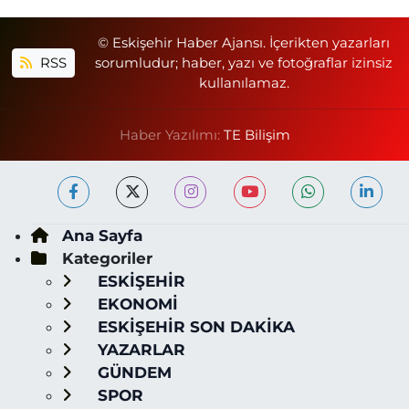
© Eskişehir Haber Ajansı. İçerikten yazarları
RSS
sorumludur; haber, yazı ve fotoğraflar izinsiz
kullanılamaz.
Haber Yazılımı:
TE Bilişim
Ana Sayfa
Kategoriler
ESKİŞEHİR
EKONOMİ
ESKİŞEHİR SON DAKİKA
YAZARLAR
GÜNDEM
SPOR