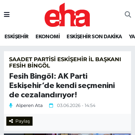
ESKİŞEHİR
EKONOMİ
ESKİŞEHİR SON DAKİKA
Y
SAADET PARTISI ESKIŞEHIR İL BAŞKANI
FESIH BINGÖL
Fesih Bingöl: AK Parti
Eskişehir’de kendi seçmenini
de cezalandırıyor!
Alperen Ata
03.06.2026 - 14:54
Paylaş