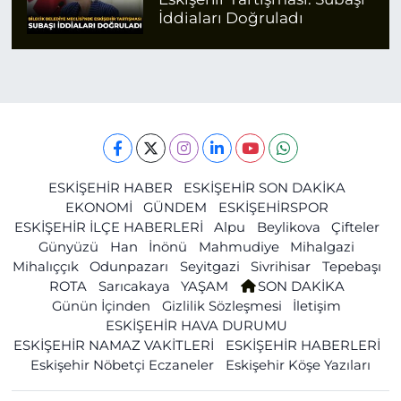
İddiaları Doğruladı
ESKİŞEHİR HABER
ESKİŞEHİR SON DAKİKA
EKONOMİ
GÜNDEM
ESKİŞEHİRSPOR
ESKİŞEHİR İLÇE HABERLERİ
Alpu
Beylikova
Çifteler
Günyüzü
Han
İnönü
Mahmudiye
Mihalgazi
Mihalıççık
Odunpazarı
Seyitgazi
Sivrihisar
Tepebaşı
ROTA
Sarıcakaya
YAŞAM
SON DAKİKA
Günün İçinden
Gizlilik Sözleşmesi
İletişim
ESKİŞEHİR HAVA DURUMU
ESKİŞEHİR NAMAZ VAKİTLERİ
ESKİŞEHİR HABERLERİ
Eskişehir Nöbetçi Eczaneler
Eskişehir Köşe Yazıları