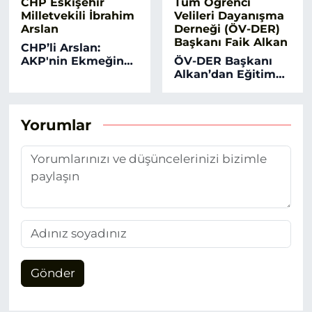
CHP Eskişehir
Tüm Öğrenci
Milletvekili İbrahim
Velileri Dayanışma
Arslan
Derneği (ÖV-DER)
Başkanı Faik Alkan
CHP’li Arslan:
AKP'nin Ekmeğine
ÖV-DER Başkanı
Yağ Sürüyorsunuz
Alkan’dan Eğitimde
Demek Kimsenin
Kara Tablo: Bir
Haddine Değil!
Kuşağı Kaybettik!
Yorumlar
Gönder