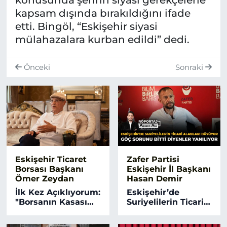
kapsam dışında bırakıldığını ifade
etti. Bingöl, “Eskişehir siyasi
mülahazalara kurban edildi” dedi.
Önceki
Sonraki
Eskişehir Ticaret
Zafer Partisi
Borsası Başkanı
Eskişehir İl Başkanı
Ömer Zeydan
Hasan Demir
İlk Kez Açıklıyorum:
Eskişehir’de
"Borsanın Kasası
Suriyelilerin Ticari
Dolu, Paraya
Alanları Büyüyor,
Tamah Edenlere Bu
‘Göç Sorunu Bitti’