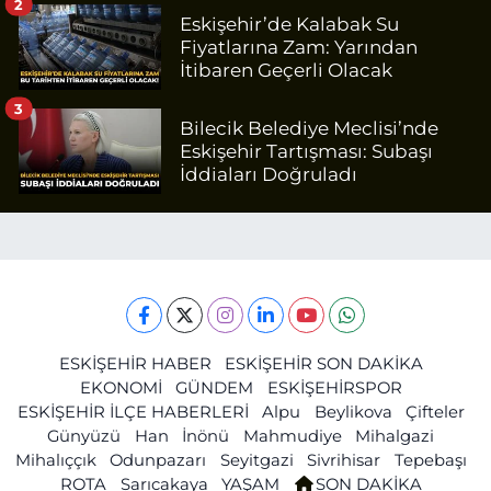
2
Eskişehir’de Kalabak Su
Fiyatlarına Zam: Yarından
İtibaren Geçerli Olacak
3
Bilecik Belediye Meclisi’nde
Eskişehir Tartışması: Subaşı
İddiaları Doğruladı
ESKİŞEHİR HABER
ESKİŞEHİR SON DAKİKA
EKONOMİ
GÜNDEM
ESKİŞEHİRSPOR
ESKİŞEHİR İLÇE HABERLERİ
Alpu
Beylikova
Çifteler
Günyüzü
Han
İnönü
Mahmudiye
Mihalgazi
Mihalıççık
Odunpazarı
Seyitgazi
Sivrihisar
Tepebaşı
ROTA
Sarıcakaya
YAŞAM
SON DAKİKA