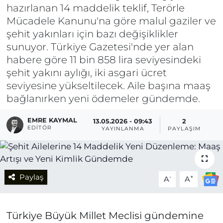
hazırlanan 14 maddelik teklif, Terörle
Mücadele Kanunu'na göre malul gaziler ve
şehit yakınları için bazı değişiklikler
sunuyor. Türkiye Gazetesi'nde yer alan
habere göre 11 bin 858 lira seviyesindeki
şehit yakını aylığı, iki asgari ücret
seviyesine yükseltilecek. Aile başına maaş
bağlanırken yeni ödemeler gündemde.
EMRE KAYMAL
13.05.2026 - 09:43
2
EDITÖR
YAYINLANMA
PAYLAŞIM
Paylaş
-
+
A
A
Türkiye Büyük Millet Meclisi gündemine