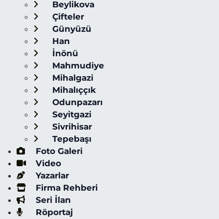
Beylikova
Çifteler
Günyüzü
Han
İnönü
Mahmudiye
Mihalgazi
Mihalıççık
Odunpazarı
Seyitgazi
Sivrihisar
Tepebaşı
Foto Galeri
Video
Yazarlar
Firma Rehberi
Seri İlan
Röportaj