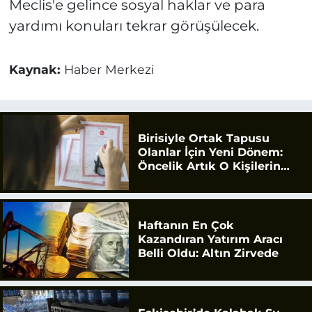
Meclis'e gelince sosyal haklar ve para
yardımı konuları tekrar görüşülecek.
Kaynak:
Haber Merkezi
Birisiyle Ortak Tapusu
Olanlar İçin Yeni Dönem:
Öncelik Artık O Kişilerin
Olacak
Haftanın En Çok
Kazandıran Yatırım Aracı
Belli Oldu: Altın Zirvede