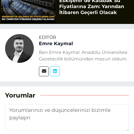
Eskişehir’de Kalabak Su
Fiyatlarına Zam: Yarından
İtibaren Geçerli Olacak
EDITÖR
Emre Kaymal
Ben Emre Kaymal. Anadolu Üniversitesi
Gazetecilik bölümünden mezun oldum.
Eğitim hayatım boyunca dijital içerik
üretimi ve arama motoru
optimizasyonu (SEO) alanlarına ilgi
duydum. Şu anda SEO odaklı içerikler
üretiyorum. Haberlerimde güncel
Yorumlar
verileri ve okuyucu odaklı yaklaşımı
temel alıyorum.