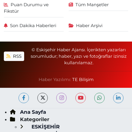
Puan Durumu ve
Tüm Manşetler
Fikstür
Son Dakika Haberleri
Haber Arşivi
© Eskişehir Haber Ajansı. İçerikten yazarları
RSS
sorumludur; haber, yazı ve fotoğraflar izinsiz
kullanılamaz.
Haber Yazılımı:
TE Bilişim
Ana Sayfa
Kategoriler
ESKİŞEHİR