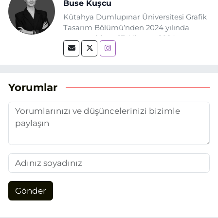
Buse Kuşcu
Kütahya Dumlupınar Üniversitesi Grafik
Tasarım Bölümü’nden 2024 yılında
mezun oldum. 17 Ağustos 2024
tarihinde, Grafik Tasarım alanında staj
yaptığım Eskişehir Haber Ajansı’nda
(EHA) gazetecilik mesleğinin temel
unsurlarından biri olan merak
Yorumlar
duygusunun etkisiyle basın sektörüne
adım attım.
Gönder