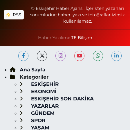
© Eskişehir Haber Ajansı. İçerikten yazarları
RSS
sorumludur; haber, yazı ve fotoğraflar izinsiz
kullanılamaz.
Haber Yazılımı:
TE Bilişim
Ana Sayfa
Kategoriler
ESKİŞEHİR
EKONOMİ
ESKİŞEHİR SON DAKİKA
YAZARLAR
GÜNDEM
SPOR
YAŞAM