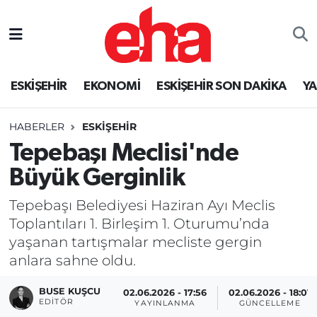
ESKİŞEHİR
EKONOMİ
ESKİŞEHİR SON DAKİKA
Y
HABERLER
ESKİŞEHİR
Tepebaşı Meclisi'nde
Büyük Gerginlik
Tepebaşı Belediyesi Haziran Ayı Meclis
Toplantıları 1. Birleşim 1. Oturumu’nda
yaşanan tartışmalar mecliste gergin
anlara sahne oldu.
BUSE KUŞCU
02.06.2026 - 17:56
02.06.2026 - 18:01
EDITÖR
YAYINLANMA
GÜNCELLEME