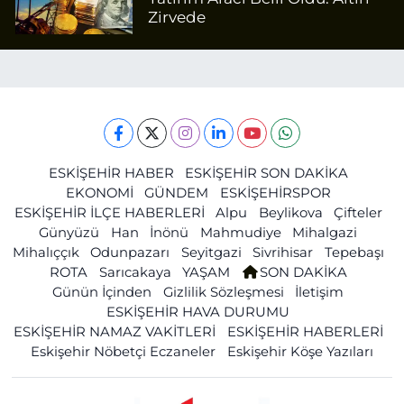
Zirvede
ESKİŞEHİR HABER
ESKİŞEHİR SON DAKİKA
EKONOMİ
GÜNDEM
ESKİŞEHİRSPOR
ESKİŞEHİR İLÇE HABERLERİ
Alpu
Beylikova
Çifteler
Günyüzü
Han
İnönü
Mahmudiye
Mihalgazi
Mihalıççık
Odunpazarı
Seyitgazi
Sivrihisar
Tepebaşı
ROTA
Sarıcakaya
YAŞAM
SON DAKİKA
Günün İçinden
Gizlilik Sözleşmesi
İletişim
ESKİŞEHİR HAVA DURUMU
ESKİŞEHİR NAMAZ VAKİTLERİ
ESKİŞEHİR HABERLERİ
Eskişehir Nöbetçi Eczaneler
Eskişehir Köşe Yazıları