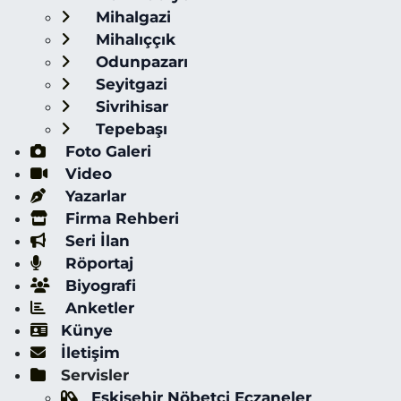
Mihalgazi
Mihalıççık
Odunpazarı
Seyitgazi
Sivrihisar
Tepebaşı
Foto Galeri
Video
Yazarlar
Firma Rehberi
Seri İlan
Röportaj
Biyografi
Anketler
Künye
İletişim
Servisler
Eskişehir Nöbetçi Eczaneler