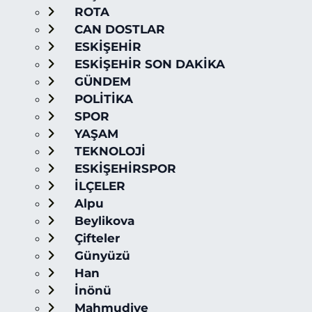
ROTA
CAN DOSTLAR
ESKİŞEHİR
ESKİŞEHİR SON DAKİKA
GÜNDEM
POLİTİKA
SPOR
YAŞAM
TEKNOLOJİ
ESKİŞEHİRSPOR
İLÇELER
Alpu
Beylikova
Çifteler
Günyüzü
Han
İnönü
Mahmudiye