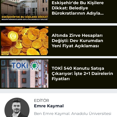
Eskişehir'de Bu Kişilere
Dikkat: Belediye
Bürokratlarının Adıyla
Dolandırıcılık Yapılıyor
Altında Zirve Hesapları
Değişti: Dev Kurumdan
Yeni Fiyat Açıklaması
TOKİ 540 Konutu Satışa
Çıkarıyor: İşte 2+1 Dairelerin
Fiyatları
EDITÖR
Emre Kaymal
Ben Emre Kaymal. Anadolu Üniversitesi