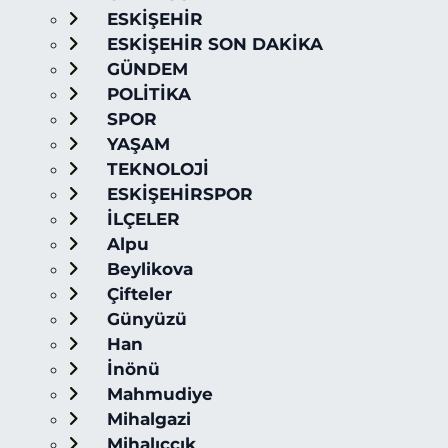
ESKİŞEHİR
ESKİŞEHİR SON DAKİKA
GÜNDEM
POLİTİKA
SPOR
YAŞAM
TEKNOLOJİ
ESKİŞEHİRSPOR
İLÇELER
Alpu
Beylikova
Çifteler
Günyüzü
Han
İnönü
Mahmudiye
Mihalgazi
Mihalıççık