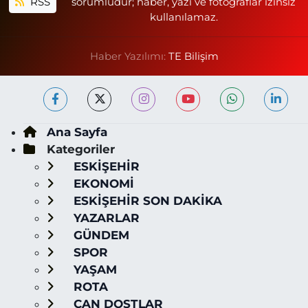
RSS
sorumludur; haber, yazı ve fotoğraflar izinsiz
kullanılamaz.
Haber Yazılımı:
TE Bilişim
Ana Sayfa
Kategoriler
ESKİŞEHİR
EKONOMİ
ESKİŞEHİR SON DAKİKA
YAZARLAR
GÜNDEM
SPOR
YAŞAM
ROTA
CAN DOSTLAR