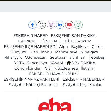
ESKİŞEHİR HABER
ESKİŞEHİR SON DAKİKA
EKONOMİ
GÜNDEM
ESKİŞEHİRSPOR
ESKİŞEHİR İLÇE HABERLERİ
Alpu
Beylikova
Çifteler
Günyüzü
Han
İnönü
Mahmudiye
Mihalgazi
Mihalıççık
Odunpazarı
Seyitgazi
Sivrihisar
Tepebaşı
ROTA
Sarıcakaya
YAŞAM
SON DAKİKA
Günün İçinden
Gizlilik Sözleşmesi
İletişim
ESKİŞEHİR HAVA DURUMU
ESKİŞEHİR NAMAZ VAKİTLERİ
ESKİŞEHİR HABERLERİ
Eskişehir Nöbetçi Eczaneler
Eskişehir Köşe Yazıları