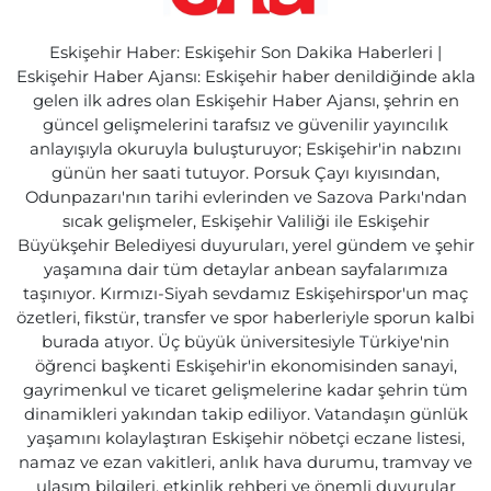
Eskişehir Haber: Eskişehir Son Dakika Haberleri |
Eskişehir Haber Ajansı: Eskişehir haber denildiğinde akla
gelen ilk adres olan Eskişehir Haber Ajansı, şehrin en
güncel gelişmelerini tarafsız ve güvenilir yayıncılık
anlayışıyla okuruyla buluşturuyor; Eskişehir'in nabzını
günün her saati tutuyor. Porsuk Çayı kıyısından,
Odunpazarı'nın tarihi evlerinden ve Sazova Parkı'ndan
sıcak gelişmeler, Eskişehir Valiliği ile Eskişehir
Büyükşehir Belediyesi duyuruları, yerel gündem ve şehir
yaşamına dair tüm detaylar anbean sayfalarımıza
taşınıyor. Kırmızı-Siyah sevdamız Eskişehirspor'un maç
özetleri, fikstür, transfer ve spor haberleriyle sporun kalbi
burada atıyor. Üç büyük üniversitesiyle Türkiye'nin
öğrenci başkenti Eskişehir'in ekonomisinden sanayi,
gayrimenkul ve ticaret gelişmelerine kadar şehrin tüm
dinamikleri yakından takip ediliyor. Vatandaşın günlük
yaşamını kolaylaştıran Eskişehir nöbetçi eczane listesi,
namaz ve ezan vakitleri, anlık hava durumu, tramvay ve
ulaşım bilgileri, etkinlik rehberi ve önemli duyurular