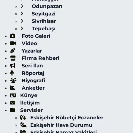
Odunpazarı
Seyitgazi
Sivrihisar
Tepebaşı
Foto Galeri
Video
Yazarlar
Firma Rehberi
Seri İlan
Röportaj
Biyografi
Anketler
Künye
İletişim
Servisler
Eskişehir Nöbetçi Eczaneler
Eskişehir Hava Durumu
Eskişehir Namaz Vakitleri