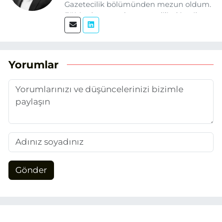
Gazetecilik bölümünden mezun oldum.
Eğitim hayatım boyunca dijital içerik
üretimi ve arama motoru
optimizasyonu (SEO) alanlarına ilgi
duydum. Şu anda SEO odaklı içerikler
üretiyorum. Haberlerimde güncel
Yorumlar
verileri ve okuyucu odaklı yaklaşımı
temel alıyorum.
Gönder