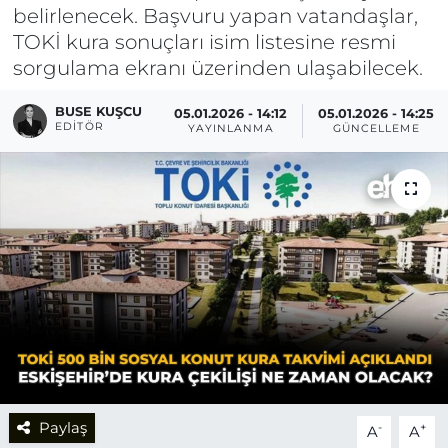
belirlenecek. Başvuru yapan vatandaşlar,
TOKİ kura sonuçları isim listesine resmi
sorgulama ekranı üzerinden ulaşabilecek.
BUSE KUŞCU
05.01.2026 - 14:12
05.01.2026 - 14:25
EDITÖR
YAYINLANMA
GÜNCELLEME
Paylaş
-
+
A
A