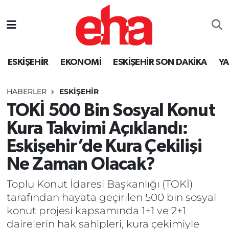
ESKİŞEHİR
EKONOMİ
ESKİŞEHİR SON DAKİKA
Y
HABERLER
ESKİŞEHİR
TOKİ 500 Bin Sosyal Konut
Kura Takvimi Açıklandı:
Eskişehir’de Kura Çekilişi
Ne Zaman Olacak?
Toplu Konut İdaresi Başkanlığı (TOKİ)
tarafından hayata geçirilen 500 bin sosyal
konut projesi kapsamında 1+1 ve 2+1
dairelerin hak sahipleri, kura çekimiyle