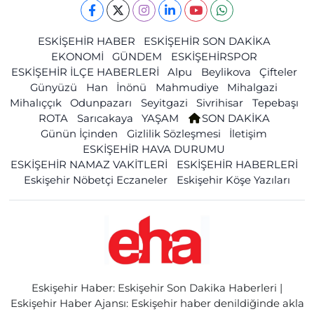
ESKİŞEHİR HABER
ESKİŞEHİR SON DAKİKA
EKONOMİ
GÜNDEM
ESKİŞEHİRSPOR
ESKİŞEHİR İLÇE HABERLERİ
Alpu
Beylikova
Çifteler
Günyüzü
Han
İnönü
Mahmudiye
Mihalgazi
Mihalıççık
Odunpazarı
Seyitgazi
Sivrihisar
Tepebaşı
ROTA
Sarıcakaya
YAŞAM
SON DAKİKA
Günün İçinden
Gizlilik Sözleşmesi
İletişim
ESKİŞEHİR HAVA DURUMU
ESKİŞEHİR NAMAZ VAKİTLERİ
ESKİŞEHİR HABERLERİ
Eskişehir Nöbetçi Eczaneler
Eskişehir Köşe Yazıları
Eskişehir Haber: Eskişehir Son Dakika Haberleri |
Eskişehir Haber Ajansı: Eskişehir haber denildiğinde akla