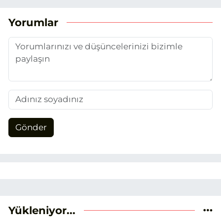
(EHA) gazetecilik mesleğinin temel
unsurlarından biri olan merak
Yorumlar
duygusunun etkisiyle basın sektörüne
adım attım.
Gönder
Yükleniyor...