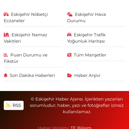
Eskişehir Nöbetçi
Eskişehir Hava
Eczaneler
Durumu
Eskişehir Namaz
Eskişehir Trafik
Vakitleri
Yoğunluk Haritası
Puan Durumu ve
Tüm Manşetler
Fikstür
Son Dakika Haberleri
Haber Arşivi
© Eskişehir Haber Ajansı. İçerikten yazarları
RSS
sorumludur; haber, yazı ve fotoğraflar izinsiz
kullanılamaz.
Haber Yazılımı:
TE Bilişim