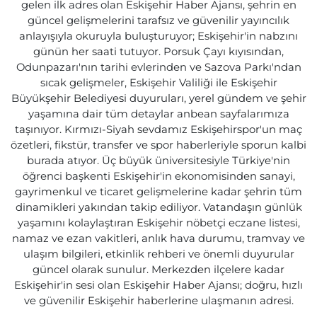
gelen ilk adres olan Eskişehir Haber Ajansı, şehrin en
güncel gelişmelerini tarafsız ve güvenilir yayıncılık
anlayışıyla okuruyla buluşturuyor; Eskişehir'in nabzını
günün her saati tutuyor. Porsuk Çayı kıyısından,
Odunpazarı'nın tarihi evlerinden ve Sazova Parkı'ndan
sıcak gelişmeler, Eskişehir Valiliği ile Eskişehir
Büyükşehir Belediyesi duyuruları, yerel gündem ve şehir
yaşamına dair tüm detaylar anbean sayfalarımıza
taşınıyor. Kırmızı-Siyah sevdamız Eskişehirspor'un maç
özetleri, fikstür, transfer ve spor haberleriyle sporun kalbi
burada atıyor. Üç büyük üniversitesiyle Türkiye'nin
öğrenci başkenti Eskişehir'in ekonomisinden sanayi,
gayrimenkul ve ticaret gelişmelerine kadar şehrin tüm
dinamikleri yakından takip ediliyor. Vatandaşın günlük
yaşamını kolaylaştıran Eskişehir nöbetçi eczane listesi,
namaz ve ezan vakitleri, anlık hava durumu, tramvay ve
ulaşım bilgileri, etkinlik rehberi ve önemli duyurular
güncel olarak sunulur. Merkezden ilçelere kadar
Eskişehir'in sesi olan Eskişehir Haber Ajansı; doğru, hızlı
ve güvenilir Eskişehir haberlerine ulaşmanın adresi.