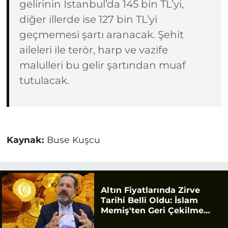
gelirinin İstanbul’da 145 bin TL’yi,
diğer illerde ise 127 bin TL’yi
geçmemesi şartı aranacak. Şehit
aileleri ile terör, harp ve vazife
malulleri bu gelir şartından muaf
tutulacak.
Kaynak:
Buse Kuşcu
Altın Fiyatlarında Zirve
Tarihi Belli Oldu: İslam
Memiş'ten Geri Çekilme
Uyarısı