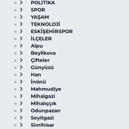
POLİTİKA
SPOR
YAŞAM
TEKNOLOJİ
ESKİŞEHİRSPOR
İLÇELER
Alpu
Beylikova
Çifteler
Günyüzü
Han
İnönü
Mahmudiye
Mihalgazi
Mihalıççık
Odunpazarı
Seyitgazi
Sivrihisar