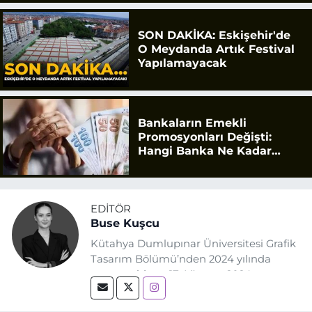
SON DAKİKA: Eskişehir'de
O Meydanda Artık Festival
Yapılamayacak
Bankaların Emekli
Promosyonları Değişti:
Hangi Banka Ne Kadar
Ödüyor?
EDITÖR
Buse Kuşcu
Kütahya Dumlupınar Üniversitesi Grafik
Tasarım Bölümü’nden 2024 yılında
mezun oldum. 17 Ağustos 2024
tarihinde, Grafik Tasarım alanında staj
yaptığım Eskişehir Haber Ajansı’nda