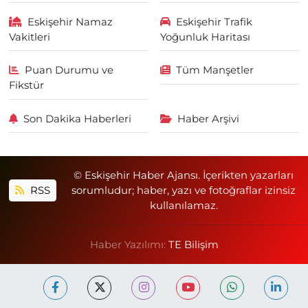
Eskişehir Namaz
Eskişehir Trafik
Vakitleri
Yoğunluk Haritası
Puan Durumu ve
Tüm Manşetler
Fikstür
Son Dakika Haberleri
Haber Arşivi
© Eskişehir Haber Ajansı. İçerikten yazarları
RSS
sorumludur; haber, yazı ve fotoğraflar izinsiz
kullanılamaz.
Haber Yazılımı:
TE Bilişim