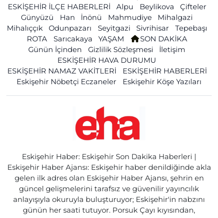
ESKİŞEHİR İLÇE HABERLERİ
Alpu
Beylikova
Çifteler
Günyüzü
Han
İnönü
Mahmudiye
Mihalgazi
Mihalıççık
Odunpazarı
Seyitgazi
Sivrihisar
Tepebaşı
ROTA
Sarıcakaya
YAŞAM
SON DAKİKA
Günün İçinden
Gizlilik Sözleşmesi
İletişim
ESKİŞEHİR HAVA DURUMU
ESKİŞEHİR NAMAZ VAKİTLERİ
ESKİŞEHİR HABERLERİ
Eskişehir Nöbetçi Eczaneler
Eskişehir Köşe Yazıları
Eskişehir Haber: Eskişehir Son Dakika Haberleri |
Eskişehir Haber Ajansı: Eskişehir haber denildiğinde akla
gelen ilk adres olan Eskişehir Haber Ajansı, şehrin en
güncel gelişmelerini tarafsız ve güvenilir yayıncılık
anlayışıyla okuruyla buluşturuyor; Eskişehir'in nabzını
günün her saati tutuyor. Porsuk Çayı kıyısından,