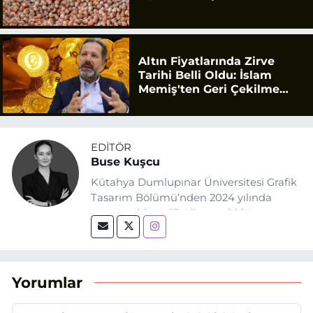
Altın Fiyatlarında Zirve
Tarihi Belli Oldu: İslam
Memiş'ten Geri Çekilme
Uyarısı
EDITÖR
Buse Kuşcu
Kütahya Dumlupınar Üniversitesi Grafik
Tasarım Bölümü’nden 2024 yılında
mezun oldum. 17 Ağustos 2024
tarihinde, Grafik Tasarım alanında staj
yaptığım Eskişehir Haber Ajansı’nda
(EHA) gazetecilik mesleğinin temel
unsurlarından biri olan merak
Yorumlar
duygusunun etkisiyle basın sektörüne
adım attım.