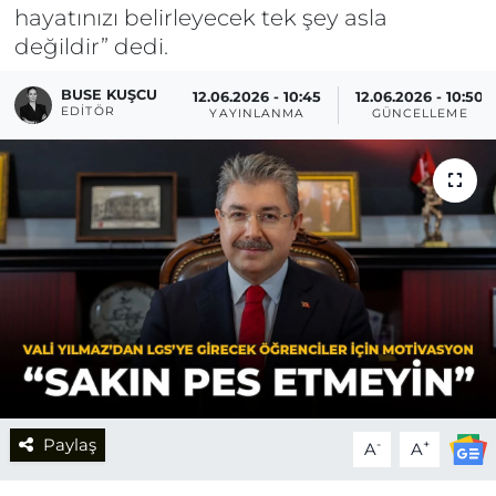
hayatınızı belirleyecek tek şey asla
değildir” dedi.
BUSE KUŞCU
12.06.2026 - 10:45
12.06.2026 - 10:50
EDITÖR
YAYINLANMA
GÜNCELLEME
Paylaş
-
+
A
A