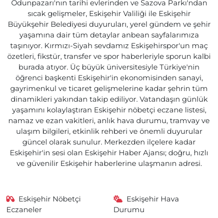
Odunpazarı'nın tarihi evlerinden ve Sazova Parkı'ndan
sıcak gelişmeler, Eskişehir Valiliği ile Eskişehir
Büyükşehir Belediyesi duyuruları, yerel gündem ve şehir
yaşamına dair tüm detaylar anbean sayfalarımıza
taşınıyor. Kırmızı-Siyah sevdamız Eskişehirspor'un maç
özetleri, fikstür, transfer ve spor haberleriyle sporun kalbi
burada atıyor. Üç büyük üniversitesiyle Türkiye'nin
öğrenci başkenti Eskişehir'in ekonomisinden sanayi,
gayrimenkul ve ticaret gelişmelerine kadar şehrin tüm
dinamikleri yakından takip ediliyor. Vatandaşın günlük
yaşamını kolaylaştıran Eskişehir nöbetçi eczane listesi,
namaz ve ezan vakitleri, anlık hava durumu, tramvay ve
ulaşım bilgileri, etkinlik rehberi ve önemli duyurular
güncel olarak sunulur. Merkezden ilçelere kadar
Eskişehir'in sesi olan Eskişehir Haber Ajansı; doğru, hızlı
ve güvenilir Eskişehir haberlerine ulaşmanın adresi.
Eskişehir Nöbetçi
Eskişehir Hava
Eczaneler
Durumu