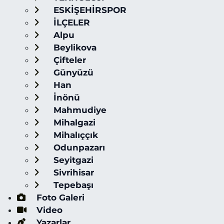
ESKİŞEHİRSPOR
İLÇELER
Alpu
Beylikova
Çifteler
Günyüzü
Han
İnönü
Mahmudiye
Mihalgazi
Mihalıççık
Odunpazarı
Seyitgazi
Sivrihisar
Tepebaşı
Foto Galeri
Video
Yazarlar