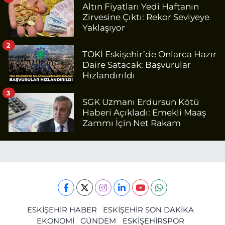
Altın Fiyatları Yedi Haftanın
Zirvesine Çıktı: Rekor Seviyeye
Yaklaşıyor
2
TOKİ Eskişehir’de Onlarca Hazır
Daire Satacak: Başvurular
Hızlandırıldı
3
SGK Uzmanı Erdursun Kötü
Haberi Açıkladı: Emekli Maaş
Zammı İçin Net Rakam
ESKİŞEHİR HABER
ESKİŞEHİR SON DAKİKA
EKONOMİ
GÜNDEM
ESKİŞEHİRSPOR