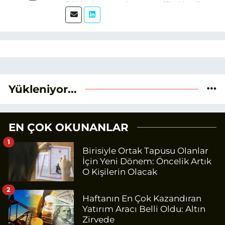
Eğitim hayatım boyunca dijital içerik
üretimi ve arama motoru
optimizasyonu (SEO) alanlarına ilgi
duydum. Şu anda SEO odaklı içerikler
üretiyorum. Haberlerimde güncel
verileri ve okuyucu odaklı yaklaşımı
temel alıyorum.
Yükleniyor...
EN ÇOK OKUNANLAR
1
Birisiyle Ortak Tapusu Olanlar
İçin Yeni Dönem: Öncelik Artık
O Kişilerin Olacak
2
Haftanın En Çok Kazandıran
Yatırım Aracı Belli Oldu: Altın
Zirvede