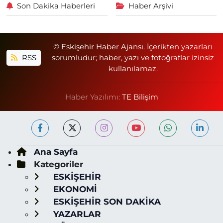
Son Dakika Haberleri
Haber Arşivi
© Eskişehir Haber Ajansı. İçerikten yazarları
RSS
sorumludur; haber, yazı ve fotoğraflar izinsiz
kullanılamaz.
Haber Yazılımı:
TE Bilişim
Ana Sayfa
Kategoriler
ESKİŞEHİR
EKONOMİ
ESKİŞEHİR SON DAKİKA
YAZARLAR