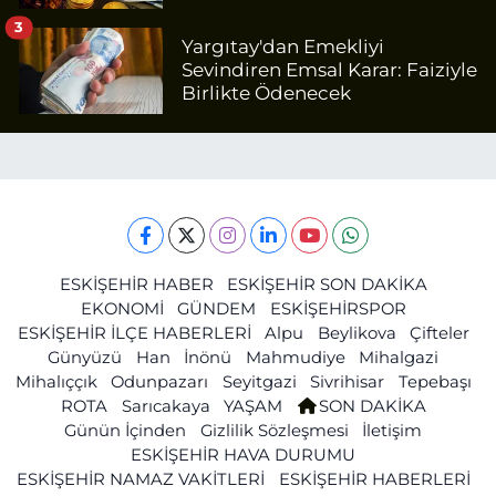
3
Yargıtay'dan Emekliyi
Sevindiren Emsal Karar: Faiziyle
Birlikte Ödenecek
ESKİŞEHİR HABER
ESKİŞEHİR SON DAKİKA
EKONOMİ
GÜNDEM
ESKİŞEHİRSPOR
ESKİŞEHİR İLÇE HABERLERİ
Alpu
Beylikova
Çifteler
Günyüzü
Han
İnönü
Mahmudiye
Mihalgazi
Mihalıççık
Odunpazarı
Seyitgazi
Sivrihisar
Tepebaşı
ROTA
Sarıcakaya
YAŞAM
SON DAKİKA
Günün İçinden
Gizlilik Sözleşmesi
İletişim
ESKİŞEHİR HAVA DURUMU
ESKİŞEHİR NAMAZ VAKİTLERİ
ESKİŞEHİR HABERLERİ