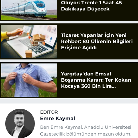
Oluyor: Trenle 1 Saat 45
Dakikaya Düşecek
Ticaret Yapanlar İçin Yeni
Rehber: 80 Ülkenin Bilgileri
Erişime Açıldı
Yargıtay'dan Emsal
Boşanma Kararı: Ter Kokan
Kocaya 360 Bin Lira
Tazminat
EDITÖR
Emre Kaymal
Ben Emre Kaymal. Anadolu Üniversitesi
Gazetecilik bölümünden mezun oldum.