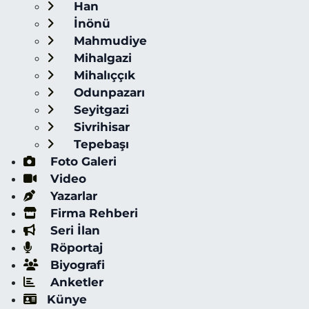
Han
İnönü
Mahmudiye
Mihalgazi
Mihalıççık
Odunpazarı
Seyitgazi
Sivrihisar
Tepebaşı
Foto Galeri
Video
Yazarlar
Firma Rehberi
Seri İlan
Röportaj
Biyografi
Anketler
Künye