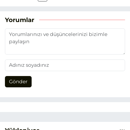
attım. Gazeteciliğin temel değerlerine
sadık kalarak ve etik ilkeleri
benimseyerek, Eskişehir gündemini en
Yorumlar
doğru ve sıcak şekilde takipçilerimize
aktarmayı hedefliyorum.
Gönder