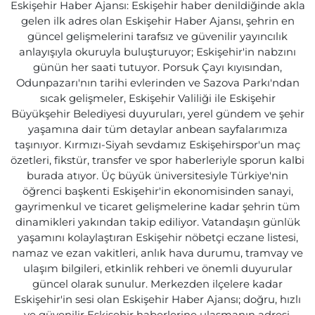
Eskişehir Haber Ajansı: Eskişehir haber denildiğinde akla
gelen ilk adres olan Eskişehir Haber Ajansı, şehrin en
güncel gelişmelerini tarafsız ve güvenilir yayıncılık
anlayışıyla okuruyla buluşturuyor; Eskişehir'in nabzını
günün her saati tutuyor. Porsuk Çayı kıyısından,
Odunpazarı'nın tarihi evlerinden ve Sazova Parkı'ndan
sıcak gelişmeler, Eskişehir Valiliği ile Eskişehir
Büyükşehir Belediyesi duyuruları, yerel gündem ve şehir
yaşamına dair tüm detaylar anbean sayfalarımıza
taşınıyor. Kırmızı-Siyah sevdamız Eskişehirspor'un maç
özetleri, fikstür, transfer ve spor haberleriyle sporun kalbi
burada atıyor. Üç büyük üniversitesiyle Türkiye'nin
öğrenci başkenti Eskişehir'in ekonomisinden sanayi,
gayrimenkul ve ticaret gelişmelerine kadar şehrin tüm
dinamikleri yakından takip ediliyor. Vatandaşın günlük
yaşamını kolaylaştıran Eskişehir nöbetçi eczane listesi,
namaz ve ezan vakitleri, anlık hava durumu, tramvay ve
ulaşım bilgileri, etkinlik rehberi ve önemli duyurular
güncel olarak sunulur. Merkezden ilçelere kadar
Eskişehir'in sesi olan Eskişehir Haber Ajansı; doğru, hızlı