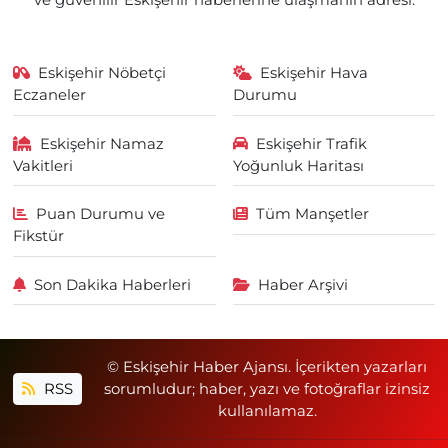
ve güvenilir Eskişehir haberlerine ulaşmanın adresi.
Eskişehir Nöbetçi
Eskişehir Hava
Eczaneler
Durumu
Eskişehir Namaz
Eskişehir Trafik
Vakitleri
Yoğunluk Haritası
Puan Durumu ve
Tüm Manşetler
Fikstür
Son Dakika Haberleri
Haber Arşivi
© Eskişehir Haber Ajansı. İçerikten yazarları
RSS
sorumludur; haber, yazı ve fotoğraflar izinsiz
kullanılamaz.