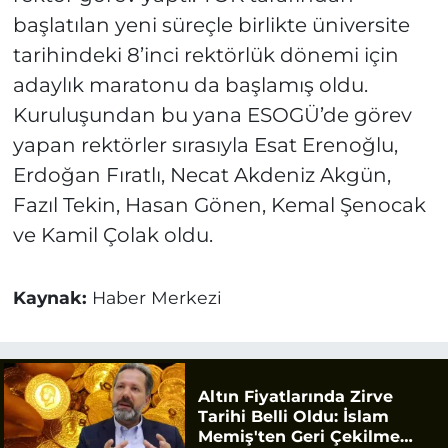
başlatılan yeni süreçle birlikte üniversite
tarihindeki 8’inci rektörlük dönemi için
adaylık maratonu da başlamış oldu.
Kuruluşundan bu yana ESOGÜ’de görev
yapan rektörler sırasıyla Esat Erenoğlu,
Erdoğan Fıratlı, Necat Akdeniz Akgün,
Fazıl Tekin, Hasan Gönen, Kemal Şenocak
ve Kamil Çolak oldu.
Kaynak:
Haber Merkezi
Altın Fiyatlarında Zirve
Tarihi Belli Oldu: İslam
Memiş'ten Geri Çekilme