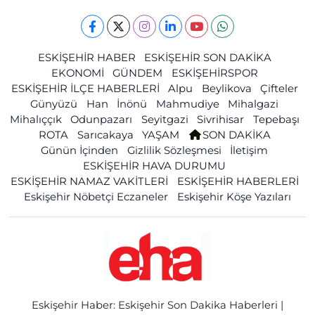
ESKİŞEHİR HABER
ESKİŞEHİR SON DAKİKA
EKONOMİ
GÜNDEM
ESKİŞEHİRSPOR
ESKİŞEHİR İLÇE HABERLERİ
Alpu
Beylikova
Çifteler
Günyüzü
Han
İnönü
Mahmudiye
Mihalgazi
Mihalıççık
Odunpazarı
Seyitgazi
Sivrihisar
Tepebaşı
ROTA
Sarıcakaya
YAŞAM
SON DAKİKA
Günün İçinden
Gizlilik Sözleşmesi
İletişim
ESKİŞEHİR HAVA DURUMU
ESKİŞEHİR NAMAZ VAKİTLERİ
ESKİŞEHİR HABERLERİ
Eskişehir Nöbetçi Eczaneler
Eskişehir Köşe Yazıları
Eskişehir Haber: Eskişehir Son Dakika Haberleri |