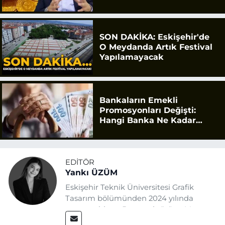
Uyarısı
SON DAKİKA: Eskişehir'de
O Meydanda Artık Festival
Yapılamayacak
Bankaların Emekli
Promosyonları Değişti:
Hangi Banka Ne Kadar
Ödüyor?
EDITÖR
Yankı ÜZÜM
Eskişehir Teknik Üniversitesi Grafik
Tasarım bölümünden 2024 yılında
mezun oldum. Basın sektörüne Mayıs
2025’te Eskişehir Haber Ajansı ile adım