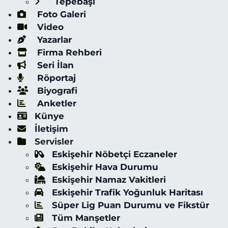
Tepebaşı
Foto Galeri
Video
Yazarlar
Firma Rehberi
Seri İlan
Röportaj
Biyografi
Anketler
Künye
İletişim
Servisler
Eskişehir Nöbetçi Eczaneler
Eskişehir Hava Durumu
Eskişehir Namaz Vakitleri
Eskişehir Trafik Yoğunluk Haritası
Süper Lig Puan Durumu ve Fikstür
Tüm Manşetler