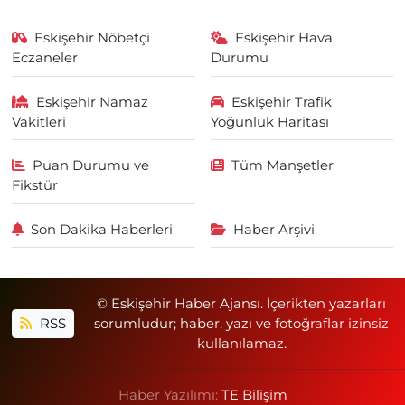
Eskişehir Nöbetçi
Eskişehir Hava
Eczaneler
Durumu
Eskişehir Namaz
Eskişehir Trafik
Vakitleri
Yoğunluk Haritası
Puan Durumu ve
Tüm Manşetler
Fikstür
Son Dakika Haberleri
Haber Arşivi
© Eskişehir Haber Ajansı. İçerikten yazarları
RSS
sorumludur; haber, yazı ve fotoğraflar izinsiz
kullanılamaz.
Haber Yazılımı:
TE Bilişim