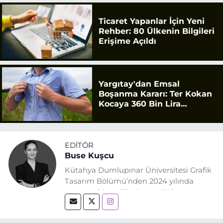
Ticaret Yapanlar İçin Yeni
Rehber: 80 Ülkenin Bilgileri
Erişime Açıldı
Yargıtay'dan Emsal
Boşanma Kararı: Ter Kokan
Kocaya 360 Bin Lira
Tazminat
EDITÖR
Buse Kuşcu
Kütahya Dumlupınar Üniversitesi Grafik
Tasarım Bölümü’nden 2024 yılında
mezun oldum. 17 Ağustos 2024
tarihinde, Grafik Tasarım alanında staj
yaptığım Eskişehir Haber Ajansı’nda