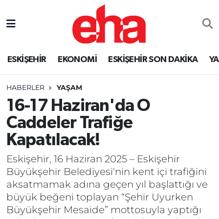
ESKİŞEHİR
EKONOMİ
ESKİŞEHİR SON DAKİKA
Y
HABERLER
YAŞAM
16-17 Haziran'da O
Caddeler Trafiğe
Kapatılacak!
Eskişehir, 16 Haziran 2025 – Eskişehir
Büyükşehir Belediyesi'nin kent içi trafiğini
aksatmamak adına geçen yıl başlattığı ve
büyük beğeni toplayan “Şehir Uyurken
Büyükşehir Mesaide” mottosuyla yaptığı