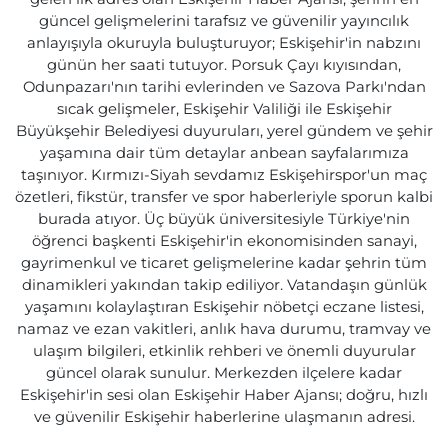
güncel gelişmelerini tarafsız ve güvenilir yayıncılık
anlayışıyla okuruyla buluşturuyor; Eskişehir'in nabzını
günün her saati tutuyor. Porsuk Çayı kıyısından,
Odunpazarı'nın tarihi evlerinden ve Sazova Parkı'ndan
sıcak gelişmeler, Eskişehir Valiliği ile Eskişehir
Büyükşehir Belediyesi duyuruları, yerel gündem ve şehir
yaşamına dair tüm detaylar anbean sayfalarımıza
taşınıyor. Kırmızı-Siyah sevdamız Eskişehirspor'un maç
özetleri, fikstür, transfer ve spor haberleriyle sporun kalbi
burada atıyor. Üç büyük üniversitesiyle Türkiye'nin
öğrenci başkenti Eskişehir'in ekonomisinden sanayi,
gayrimenkul ve ticaret gelişmelerine kadar şehrin tüm
dinamikleri yakından takip ediliyor. Vatandaşın günlük
yaşamını kolaylaştıran Eskişehir nöbetçi eczane listesi,
namaz ve ezan vakitleri, anlık hava durumu, tramvay ve
ulaşım bilgileri, etkinlik rehberi ve önemli duyurular
güncel olarak sunulur. Merkezden ilçelere kadar
Eskişehir'in sesi olan Eskişehir Haber Ajansı; doğru, hızlı
ve güvenilir Eskişehir haberlerine ulaşmanın adresi.