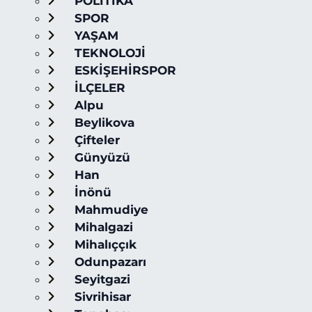
POLİTİKA
SPOR
YAŞAM
TEKNOLOJİ
ESKİŞEHİRSPOR
İLÇELER
Alpu
Beylikova
Çifteler
Günyüzü
Han
İnönü
Mahmudiye
Mihalgazi
Mihalıççık
Odunpazarı
Seyitgazi
Sivrihisar