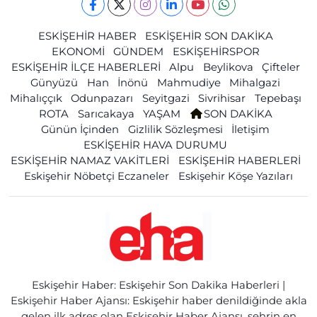
ESKİŞEHİR HABER
ESKİŞEHİR SON DAKİKA
EKONOMİ
GÜNDEM
ESKİŞEHİRSPOR
ESKİŞEHİR İLÇE HABERLERİ
Alpu
Beylikova
Çifteler
Günyüzü
Han
İnönü
Mahmudiye
Mihalgazi
Mihalıççık
Odunpazarı
Seyitgazi
Sivrihisar
Tepebaşı
ROTA
Sarıcakaya
YAŞAM
SON DAKİKA
Günün İçinden
Gizlilik Sözleşmesi
İletişim
ESKİŞEHİR HAVA DURUMU
ESKİŞEHİR NAMAZ VAKİTLERİ
ESKİŞEHİR HABERLERİ
Eskişehir Nöbetçi Eczaneler
Eskişehir Köşe Yazıları
Eskişehir Haber: Eskişehir Son Dakika Haberleri |
Eskişehir Haber Ajansı: Eskişehir haber denildiğinde akla
gelen ilk adres olan Eskişehir Haber Ajansı, şehrin en