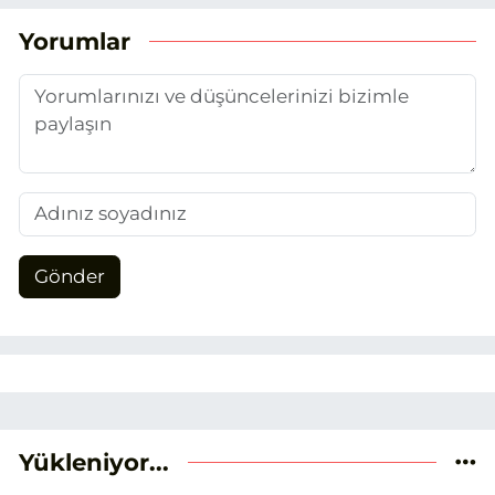
(EHA) gazetecilik mesleğinin temel
unsurlarından biri olan merak
Yorumlar
duygusunun etkisiyle basın sektörüne
adım attım.
Gönder
Yükleniyor...