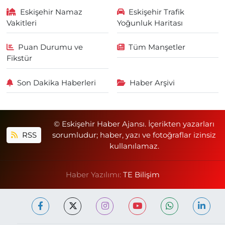
Eskişehir Namaz
Eskişehir Trafik
Vakitleri
Yoğunluk Haritası
Puan Durumu ve
Tüm Manşetler
Fikstür
Son Dakika Haberleri
Haber Arşivi
© Eskişehir Haber Ajansı. İçerikten yazarları
RSS
sorumludur; haber, yazı ve fotoğraflar izinsiz
kullanılamaz.
Haber Yazılımı:
TE Bilişim