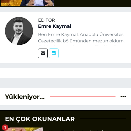
Uyarısı
EDITÖR
Emre Kaymal
Ben Emre Kaymal. Anadolu Üniversitesi
Gazetecilik bölümünden mezun oldum.
Eğitim hayatım boyunca dijital içerik
üretimi ve arama motoru
optimizasyonu (SEO) alanlarına ilgi
duydum. Şu anda SEO odaklı içerikler
üretiyorum. Haberlerimde güncel
verileri ve okuyucu odaklı yaklaşımı
temel alıyorum.
Yükleniyor...
EN ÇOK OKUNANLAR
1