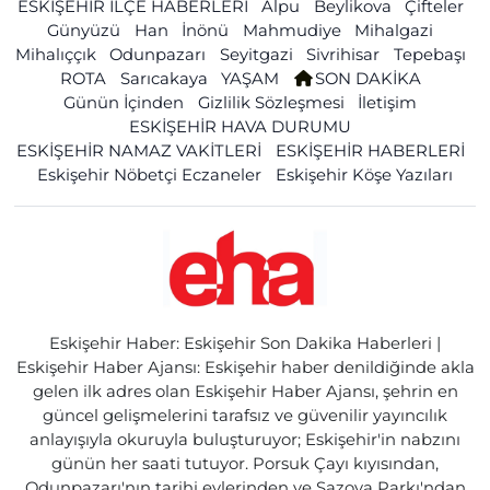
ESKİŞEHİR İLÇE HABERLERİ
Alpu
Beylikova
Çifteler
Günyüzü
Han
İnönü
Mahmudiye
Mihalgazi
Mihalıççık
Odunpazarı
Seyitgazi
Sivrihisar
Tepebaşı
ROTA
Sarıcakaya
YAŞAM
SON DAKİKA
Günün İçinden
Gizlilik Sözleşmesi
İletişim
ESKİŞEHİR HAVA DURUMU
ESKİŞEHİR NAMAZ VAKİTLERİ
ESKİŞEHİR HABERLERİ
Eskişehir Nöbetçi Eczaneler
Eskişehir Köşe Yazıları
Eskişehir Haber: Eskişehir Son Dakika Haberleri |
Eskişehir Haber Ajansı: Eskişehir haber denildiğinde akla
gelen ilk adres olan Eskişehir Haber Ajansı, şehrin en
güncel gelişmelerini tarafsız ve güvenilir yayıncılık
anlayışıyla okuruyla buluşturuyor; Eskişehir'in nabzını
günün her saati tutuyor. Porsuk Çayı kıyısından,
Odunpazarı'nın tarihi evlerinden ve Sazova Parkı'ndan