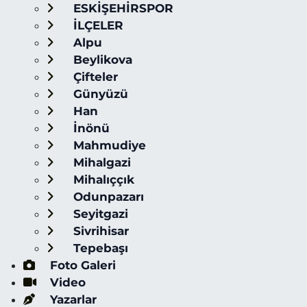
ESKİŞEHİRSPOR
İLÇELER
Alpu
Beylikova
Çifteler
Günyüzü
Han
İnönü
Mahmudiye
Mihalgazi
Mihalıççık
Odunpazarı
Seyitgazi
Sivrihisar
Tepebaşı
Foto Galeri
Video
Yazarlar