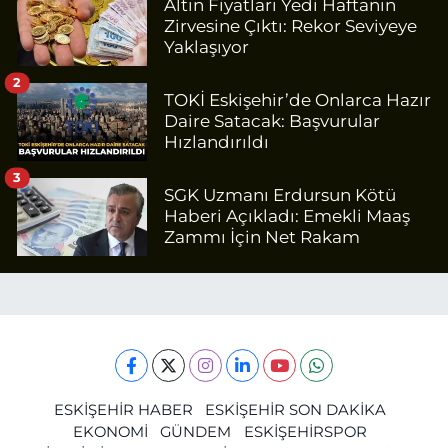
Altın Fiyatları Yedi Haftanın
Zirvesine Çıktı: Rekor Seviyeye
Yaklaşıyor
2
TOKİ Eskişehir’de Onlarca Hazır
Daire Satacak: Başvurular
Hızlandırıldı
3
SGK Uzmanı Erdursun Kötü
Haberi Açıkladı: Emekli Maaş
Zammı İçin Net Rakam
ESKİŞEHİR HABER
ESKİŞEHİR SON DAKİKA
EKONOMİ
GÜNDEM
ESKİŞEHİRSPOR