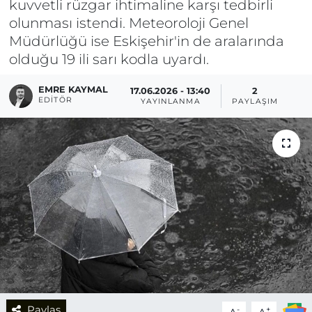
kuvvetli rüzgar ihtimaline karşı tedbirli
olunması istendi. Meteoroloji Genel
Müdürlüğü ise Eskişehir'in de aralarında
olduğu 19 ili sarı kodla uyardı.
EMRE KAYMAL
17.06.2026 - 13:40
2
EDITÖR
YAYINLANMA
PAYLAŞIM
Paylaş
-
+