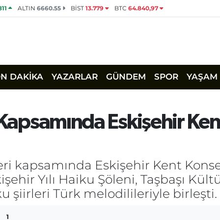
811
ALTIN
6660.55
BİST
13.779
BTC
64.840,97
ON DAKİKA
YAZARLAR
GÜNDEM
SPOR
YAŞAM
ı Kapsamında Eskişehir Ke
kleri kapsamında Eskişehir Kent Konsey
işehir Yılı Haiku Şöleni, Taşbaşı Kül
şiirleri Türk melodilileriyle birleşti.
1