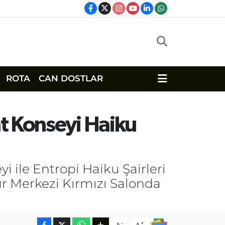
ROTA
CAN DOSTLAR
nt Konseyi Haiku
i ile Entropi Haiku Şairleri
tür Merkezi Kırmızı Salonda
-
+