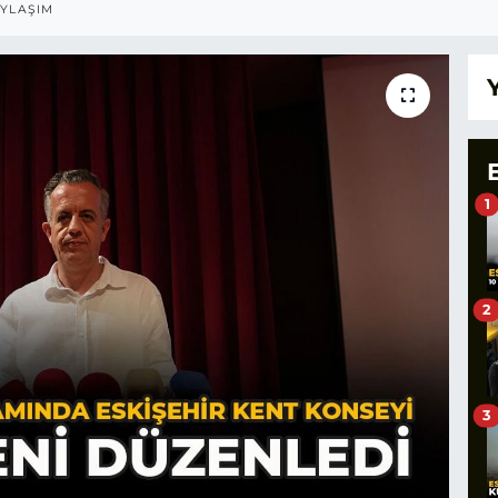
YLAŞIM
1
2
3