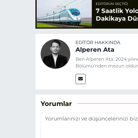
EDITÖRÜN SEÇTIĞI
7 Saatlik Yol
Dakikaya Dü
EDITÖR HAKKINDA
Alperen Ata
Ben Alperen Ata. 2024 yılın
Bölümü’nden mezun oldum.
editör olarak görev yapıyor
siyasi konulara yer veriyor
Yorumlar