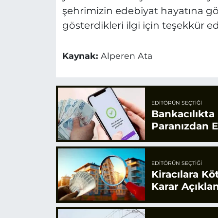
şehrimizin edebiyat hayatına gö
gösterdikleri ilgi için teşekkür e
Kaynak:
Alperen Ata
EDITÖRÜN SEÇTIĞI
Bankacılıkta 
Paranızdan E
EDITÖRÜN SEÇTIĞI
Kiracılara Kö
Karar Açıkla