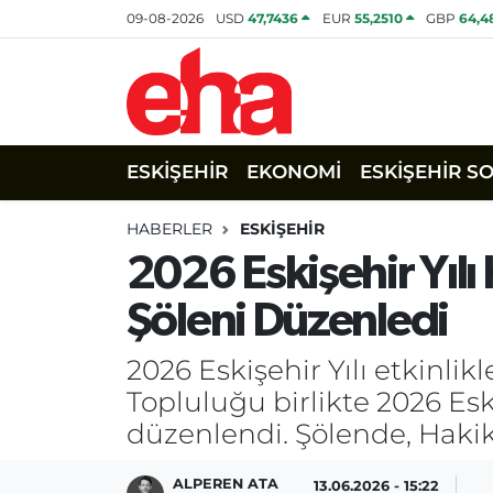
09-08-2026
USD
47,7436
EUR
55,2510
GBP
64,4
ESKİŞEHİR
EKONOMİ
ESKİŞEHİR S
HABERLER
ESKİŞEHİR
2026 Eskişehir Yıl
Şöleni Düzenledi
2026 Eskişehir Yılı etkinli
Topluluğu birlikte 2026 Esk
düzenlendi. Şölende, Hakiku 
ALPEREN ATA
13.06.2026 - 15:22