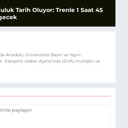
culuk Tarih Oluyor: Trenle 1 Saat 45
şecek
da Anadolu Üniversitesi Basın ve Yayın
 Eskişehir Haber Ajansı’nda (EHA) muhabir ve
um. Haberlerimde ağırlıklı olarak Eskişehir odaklı
um.