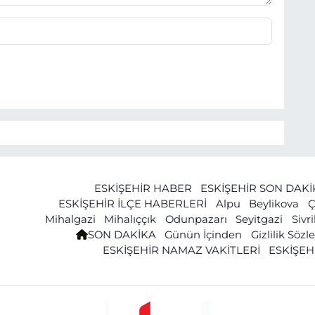
ESKİŞEHİR HABER
ESKİŞEHİR SON DAK
ESKİŞEHİR İLÇE HABERLERİ
Alpu
Beylikova
Ç
Mihalgazi
Mihalıççık
Odunpazarı
Seyitgazi
Sivr
SON DAKİKA
Günün İçinden
Gizlilik Söz
ESKİŞEHİR NAMAZ VAKİTLERİ
ESKİŞEH