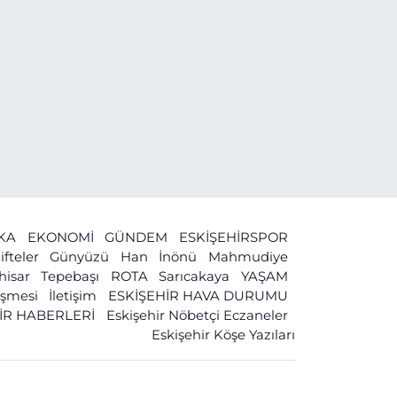
İKA
EKONOMİ
GÜNDEM
ESKİŞEHİRSPOR
ifteler
Günyüzü
Han
İnönü
Mahmudiye
ihisar
Tepebaşı
ROTA
Sarıcakaya
YAŞAM
leşmesi
İletişim
ESKİŞEHİR HAVA DURUMU
İR HABERLERİ
Eskişehir Nöbetçi Eczaneler
Eskişehir Köşe Yazıları