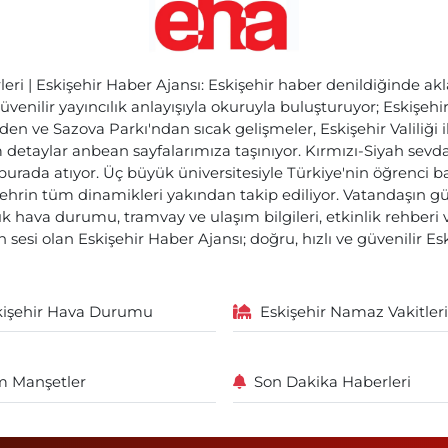
ri | Eskişehir Haber Ajansı: Eskişehir haber denildiğinde akl
üvenilir yayıncılık anlayışıyla okuruyla buluşturuyor; Eskişeh
den ve Sazova Parkı'ndan sıcak gelişmeler, Eskişehir Valiliği 
etaylar anbean sayfalarımıza taşınıyor. Kırmızı-Siyah sevdam
 burada atıyor. Üç büyük üniversitesiyle Türkiye'nin öğrenci 
ehrin tüm dinamikleri yakından takip ediliyor. Vatandaşın gü
lık hava durumu, tramvay ve ulaşım bilgileri, etkinlik rehber
 sesi olan Eskişehir Haber Ajansı; doğru, hızlı ve güvenilir E
kişehir Hava Durumu
Eskişehir Namaz Vakitleri
 Manşetler
Son Dakika Haberleri