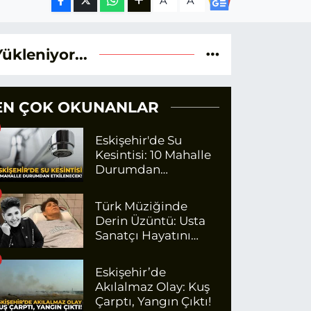
A
A
Yükleniyor...
EN ÇOK OKUNANLAR
Eskişehir'de Su
Kesintisi: 10 Mahalle
Durumdan
Etkilenecek
Türk Müziğinde
Derin Üzüntü: Usta
Sanatçı Hayatını
Kaybetti!
Eskişehir’de
Akılalmaz Olay: Kuş
Çarptı, Yangın Çıktı!