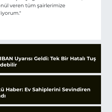
nül veren tüm şairlerimize
diyorum."
IBAN Uyarısı Geldi: Tek Bir Hatalı Tuş
debilir
tü Haber: Ev Sahiplerini Sevindiren
ndı