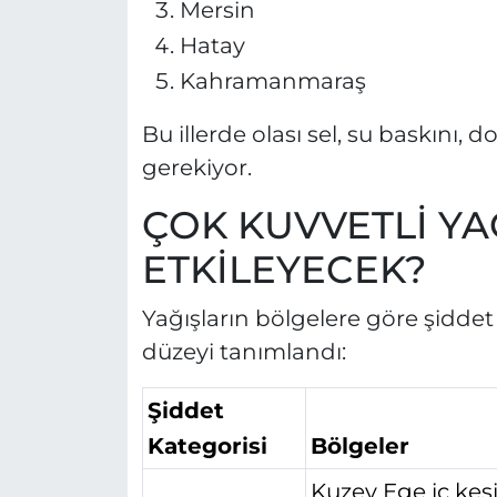
Mersin
Hatay
Kahramanmaraş
Bu illerde olası sel, su baskını, d
gerekiyor.
ÇOK KUVVETLİ YA
ETKİLEYECEK?
Yağışların bölgelere göre şiddet k
düzeyi tanımlandı:
Şiddet
Kategorisi
Bölgeler
Kuzey Ege iç kesi