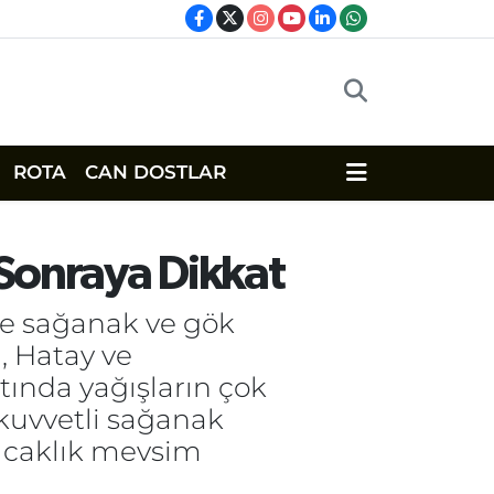
ROTA
CAN DOSTLAR
 Sonraya Dikkat
de sağanak ve gök
, Hatay ve
tında yağışların çok
l kuvvetli sağanak
sıcaklık mevsim