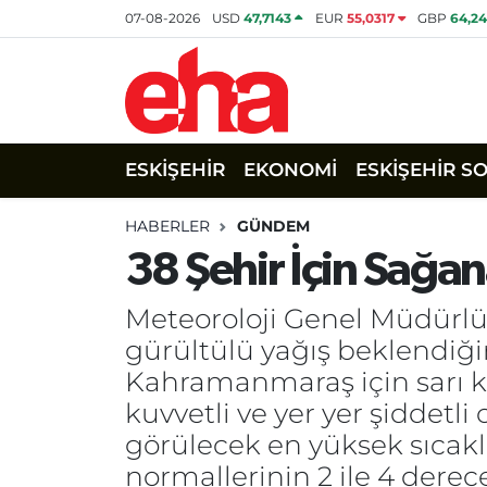
07-08-2026
USD
47,7143
EUR
55,0317
GBP
64,2
ESKİŞEHİR
EKONOMİ
ESKİŞEHİR S
HABERLER
GÜNDEM
38 Şehir İçin Sağa
Meteoroloji Genel Müdürlü
gürültülü yağış beklendiği
Kahramanmaraş için sarı ko
kuvvetli ve yer yer şiddetli
görülecek en yüksek sıcakl
normallerinin 2 ile 4 derec