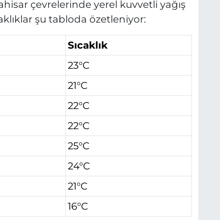
isar çevrelerinde yerel kuvvetli yağış
aklıklar şu tabloda özetleniyor:
Sıcaklık
23°C
21°C
22°C
22°C
25°C
24°C
21°C
16°C