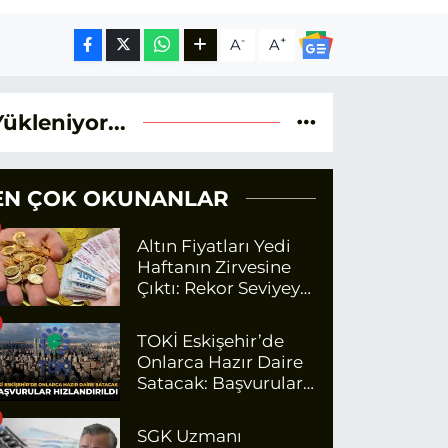
-
+
A
A
Yükleniyor...
EN ÇOK OKUNANLAR
Altın Fiyatları Yedi
Haftanın Zirvesine
Çıktı: Rekor Seviyeye
Yaklaşıyor
TOKİ Eskişehir’de
Onlarca Hazır Daire
Satacak: Başvurular
Hızlandırıldı
SGK Uzmanı