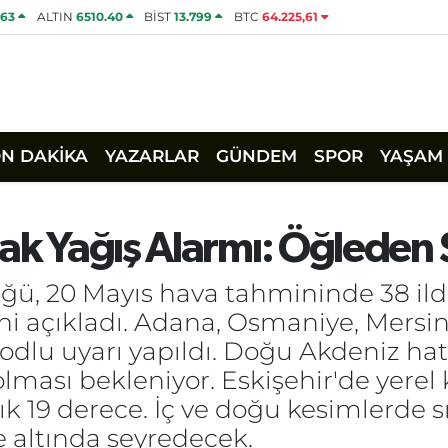
463
ALTIN
6510.40
BİST
13.799
BTC
64.225,61
ON DAKİKA
YAZARLAR
GÜNDEM
SPOR
YAŞAM
nak Yağış Alarmı: Öğleden
ğü, 20 Mayıs hava tahmininde 38 il
ni açıkladı. Adana, Osmaniye, Mersin
dlu uyarı yapıldı. Doğu Akdeniz hat
 olması bekleniyor. Eskişehir'de yere
ık 19 derece. İç ve doğu kesimlerde 
e altında seyredecek.