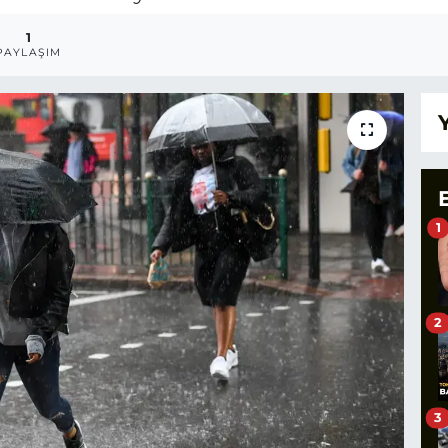
1
PAYLAŞIM
1
2
3