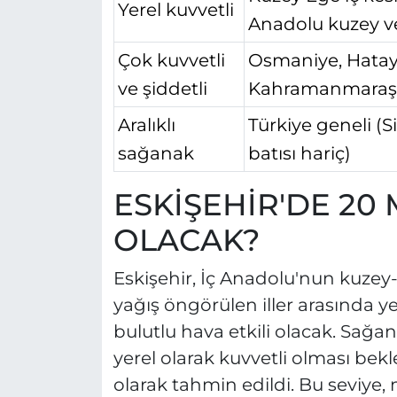
Yerel kuvvetli
Anadolu kuzey ve
Çok kuvvetli
Osmaniye, Hatay
ve şiddetli
Kahramanmaraş 
Aralıklı
Türkiye geneli (
sağanak
batısı hariç)
ESKİŞEHİR'DE 20 
OLACAK?
Eskişehir, İç Anadolu'nun kuzey
yağış öngörülen iller arasında y
bulutlu hava etkili olacak. Sağa
yerel olarak kuvvetli olması bekl
olarak tahmin edildi. Bu seviye,