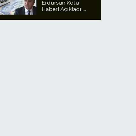
Erdursun Kötü
Haberi Açıkladı:
Emekli Maaş Zammı
İçin Net Rakam