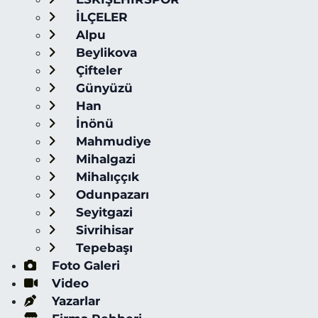
İLÇELER
Alpu
Beylikova
Çifteler
Günyüzü
Han
İnönü
Mahmudiye
Mihalgazi
Mihalıççık
Odunpazarı
Seyitgazi
Sivrihisar
Tepebaşı
Foto Galeri
Video
Yazarlar