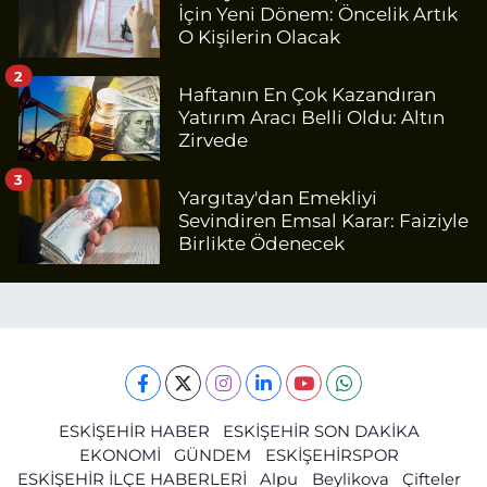
İçin Yeni Dönem: Öncelik Artık
O Kişilerin Olacak
2
Haftanın En Çok Kazandıran
Yatırım Aracı Belli Oldu: Altın
Zirvede
3
Yargıtay'dan Emekliyi
Sevindiren Emsal Karar: Faiziyle
Birlikte Ödenecek
ESKİŞEHİR HABER
ESKİŞEHİR SON DAKİKA
EKONOMİ
GÜNDEM
ESKİŞEHİRSPOR
ESKİŞEHİR İLÇE HABERLERİ
Alpu
Beylikova
Çifteler