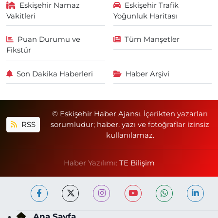
Eskişehir Namaz
Eskişehir Trafik
Vakitleri
Yoğunluk Haritası
Puan Durumu ve
Tüm Manşetler
Fikstür
Son Dakika Haberleri
Haber Arşivi
© Eskişehir Haber Ajansı. İçerikten yazarları
RSS
sorumludur; haber, yazı ve fotoğraflar izinsiz
kullanılamaz.
Haber Yazılımı:
TE Bilişim
Ana Sayfa