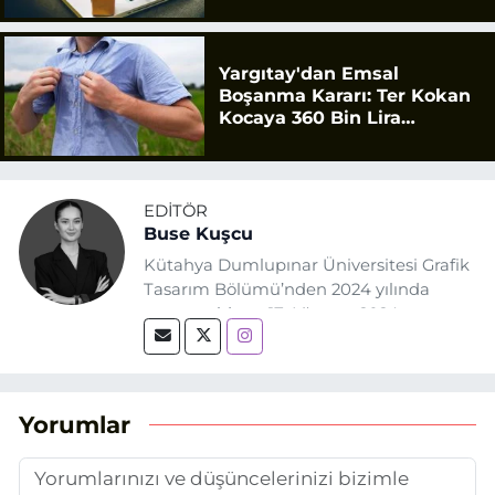
Yargıtay'dan Emsal
Boşanma Kararı: Ter Kokan
Kocaya 360 Bin Lira
Tazminat
EDITÖR
Buse Kuşcu
Kütahya Dumlupınar Üniversitesi Grafik
Tasarım Bölümü’nden 2024 yılında
mezun oldum. 17 Ağustos 2024
tarihinde, Grafik Tasarım alanında staj
yaptığım Eskişehir Haber Ajansı’nda
(EHA) gazetecilik mesleğinin temel
unsurlarından biri olan merak
Yorumlar
duygusunun etkisiyle basın sektörüne
adım attım.