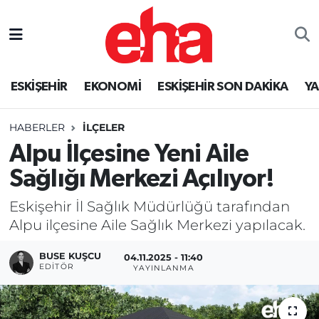
ESKİŞEHİR
EKONOMİ
ESKİŞEHİR SON DAKİKA
Y
HABERLER
İLÇELER
Alpu İlçesine Yeni Aile
Sağlığı Merkezi Açılıyor!
Eskişehir İl Sağlık Müdürlüğü tarafından
Alpu ilçesine Aile Sağlık Merkezi yapılacak.
BUSE KUŞCU
04.11.2025 - 11:40
EDITÖR
YAYINLANMA