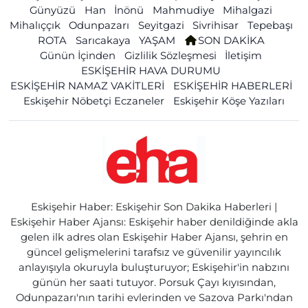
Günyüzü
Han
İnönü
Mahmudiye
Mihalgazi
Mihalıççık
Odunpazarı
Seyitgazi
Sivrihisar
Tepebaşı
ROTA
Sarıcakaya
YAŞAM
SON DAKİKA
Günün İçinden
Gizlilik Sözleşmesi
İletişim
ESKİŞEHİR HAVA DURUMU
ESKİŞEHİR NAMAZ VAKİTLERİ
ESKİŞEHİR HABERLERİ
Eskişehir Nöbetçi Eczaneler
Eskişehir Köşe Yazıları
Eskişehir Haber: Eskişehir Son Dakika Haberleri |
Eskişehir Haber Ajansı: Eskişehir haber denildiğinde akla
gelen ilk adres olan Eskişehir Haber Ajansı, şehrin en
güncel gelişmelerini tarafsız ve güvenilir yayıncılık
anlayışıyla okuruyla buluşturuyor; Eskişehir'in nabzını
günün her saati tutuyor. Porsuk Çayı kıyısından,
Odunpazarı'nın tarihi evlerinden ve Sazova Parkı'ndan