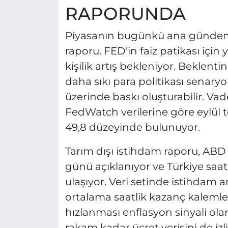
RAPORUNDA
Piyasanın bugünkü ana gündemi 
raporu. FED'in faiz patikası için
kişilik artış bekleniyor. Beklent
daha sıkı para politikası senaryo
üzerinde baskı oluşturabilir. Vad
FedWatch verilerine göre eylül to
49,8 düzeyinde bulunuyor.
Tarım dışı istihdam raporu, ABD
günü açıklanıyor ve Türkiye saa
ulaşıyor. Veri setinde istihdam art
ortalama saatlik kazanç kalemleri
hızlanması enflasyon sinyali o
rakam kadar ücret verisini de iz