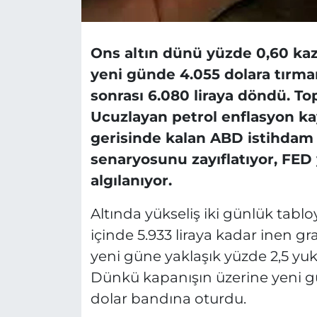
Ons altın dünü yüzde 0,60 ka
yeni günde 4.055 dolara tırmand
sonrası 6.080 liraya döndü. To
Ucuzlayan petrol enflasyon kay
gerisinde kalan ABD istihdam 
senaryosunu zayıflatıyor, FED
algılanıyor.
Altında yükseliş iki günlük tabl
içinde 5.933 liraya kadar inen g
yeni güne yaklaşık yüzde 2,5 yuk
Dünkü kapanışın üzerine yeni g
dolar bandına oturdu.