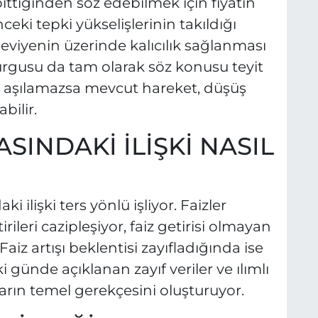
ittiğinden söz edebilmek için fiyatın
eki tepki yükselişlerinin takıldığı
seviyenin üzerinde kalıcılık sağlanması
urgusu da tam olarak söz konusu teyit
k aşılamazsa mevcut hareket, düşüş
bilir.
ASINDAKİ İLİŞKİ NASIL
ki ilişki ters yönlü işliyor. Faizler
rileri cazipleşiyor, faiz getirisi olmayan
Faiz artışı beklentisi zayıfladığında ise
günde açıklanan zayıf veriler ve ılımlı
ların temel gerekçesini oluşturuyor.