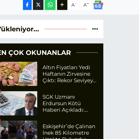
-
+
A
A
Yükleniyor...
EN ÇOK OKUNANLAR
Altın Fiyatları Yedi
Haftanın Zirvesine
Çıktı: Rekor Seviyeye
Yaklaşıyor
SGK Uzmanı
Erdursun Kötü
Haberi Açıkladı:
Emekli Maaş Zammı
İçin Net Rakam
Eskişehir’de Çalınan
İnek 85 Kilometre