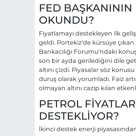
FED BAŞKANININ 
OKUNDU?
Fiyatlamayı destekleyen ilk ge
geldi. Portekiz'de kürsüye çıka
Bankacılığı Forumu'ndaki konuş
son bir ayda gerilediğini dile g
altını çizdi. Piyasalar söz konusu 
duruş olarak yorumladı. Faiz artış
olmayan altını cazip kılan etkenl
PETROL FİYATLAR
DESTEKLİYOR?
İkinci destek enerji piyasasından