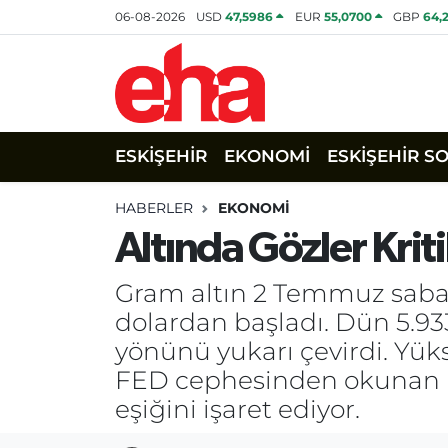
06-08-2026
USD
47,5986
EUR
55,0700
GBP
64,
ESKİŞEHİR
EKONOMİ
ESKİŞEHİR S
HABERLER
EKONOMİ
Altında Gözler Kriti
Gram altın 2 Temmuz sabahın
dolardan başladı. Dün 5.93
yönünü yukarı çevirdi. Yükse
FED cephesinden okunan ılım
eşiğini işaret ediyor.