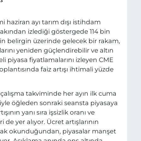
haziran ayı tarım dışı istihdam
 yakından izlediği göstergede 114 bin
inin belirgin üzerinde gelecek bir rakam,
larını yeniden güçlendirebilir ve altın
eli piyasa fiyatlamalarını izleyen CME
plantısında faiz artışı ihtimali yüzde
 çalışma takviminde her ayın ilk cuma
tiyle öğleden sonraki seansta piyasaya
ışının yanı sıra işsizlik oranı ve
 de yer alıyor. Ücret artışlarının
larak okunduğundan, piyasalar manşet
liyor. Açıklama anında ons altında