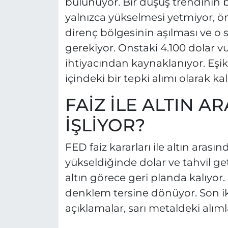
bulunuyor. Bir düşüş trendinin b
yalnızca yükselmesi yetmiyor, önc
direnç bölgesinin aşılması ve o 
gerekiyor. Onstaki 4.100 dolar v
ihtiyacından kaynaklanıyor. Eşi
içindeki bir tepki alımı olarak kala
FAİZ İLE ALTIN AR
İŞLİYOR?
FED faiz kararları ile altın arasında
yükseldiğinde dolar ve tahvil geti
altın görece geri planda kalıyor. 
denklem tersine dönüyor. Son iki 
açıklamalar, sarı metaldeki alım