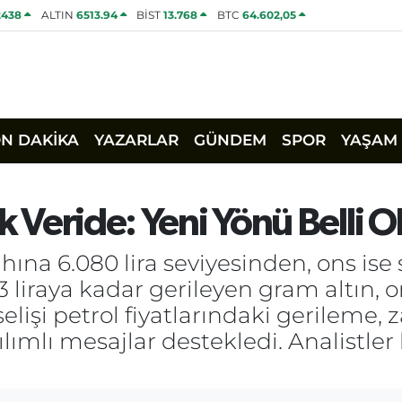
2438
ALTIN
6513.94
BİST
13.768
BTC
64.602,05
ON DAKİKA
YAZARLAR
GÜNDEM
SPOR
YAŞAM
k Veride: Yeni Yönü Belli 
a 6.080 lira seviyesinden, ons ise s
3 liraya kadar gerileyen gram altın,
lişi petrol fiyatlarındaki gerileme, z
lı mesajlar destekledi. Analistler ka