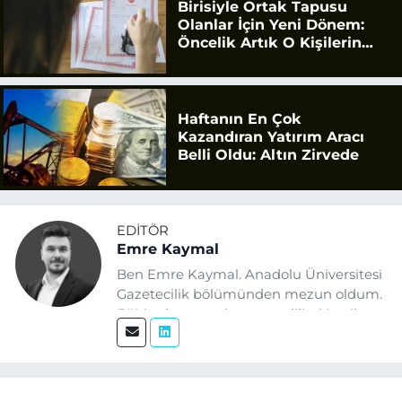
Birisiyle Ortak Tapusu
Olanlar İçin Yeni Dönem:
Öncelik Artık O Kişilerin
Olacak
Haftanın En Çok
Kazandıran Yatırım Aracı
Belli Oldu: Altın Zirvede
EDITÖR
Emre Kaymal
Ben Emre Kaymal. Anadolu Üniversitesi
Gazetecilik bölümünden mezun oldum.
Eğitim hayatım boyunca dijital içerik
üretimi ve arama motoru
optimizasyonu (SEO) alanlarına ilgi
duydum. Şu anda SEO odaklı içerikler
üretiyorum. Haberlerimde güncel