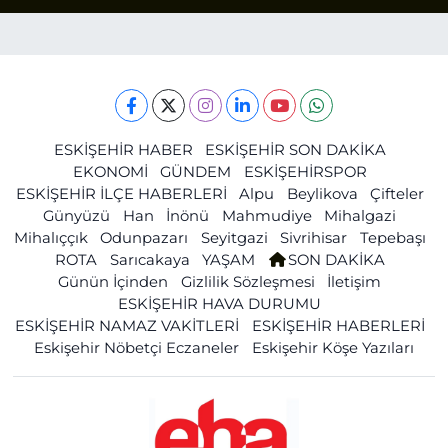
ESKİŞEHİR HABER
ESKİŞEHİR SON DAKİKA
EKONOMİ
GÜNDEM
ESKİŞEHİRSPOR
ESKİŞEHİR İLÇE HABERLERİ
Alpu
Beylikova
Çifteler
Günyüzü
Han
İnönü
Mahmudiye
Mihalgazi
Mihalıççık
Odunpazarı
Seyitgazi
Sivrihisar
Tepebaşı
ROTA
Sarıcakaya
YAŞAM
SON DAKİKA
Günün İçinden
Gizlilik Sözleşmesi
İletişim
ESKİŞEHİR HAVA DURUMU
ESKİŞEHİR NAMAZ VAKİTLERİ
ESKİŞEHİR HABERLERİ
Eskişehir Nöbetçi Eczaneler
Eskişehir Köşe Yazıları