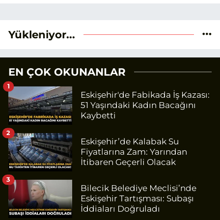
verileri ve okuyucu odaklı yaklaşımı
temel alıyorum.
Yükleniyor...
EN ÇOK OKUNANLAR
1
Eskişehir'de Fabikada İş Kazası:
51 Yaşındaki Kadın Bacağını
Kaybetti
2
Eskişehir’de Kalabak Su
Fiyatlarına Zam: Yarından
İtibaren Geçerli Olacak
3
Bilecik Belediye Meclisi’nde
Eskişehir Tartışması: Subaşı
İddiaları Doğruladı