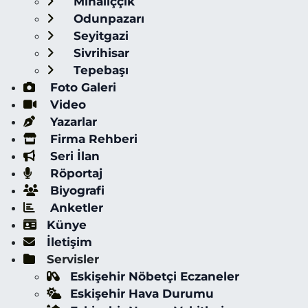
Mihalıççık
Odunpazarı
Seyitgazi
Sivrihisar
Tepebaşı
Foto Galeri
Video
Yazarlar
Firma Rehberi
Seri İlan
Röportaj
Biyografi
Anketler
Künye
İletişim
Servisler
Eskişehir Nöbetçi Eczaneler
Eskişehir Hava Durumu