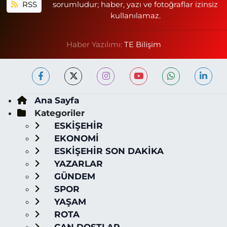
RSS
sorumludur; haber, yazı ve fotoğraflar izinsiz
kullanılamaz.
Haber Yazılımı:
TE Bilişim
Ana Sayfa
Kategoriler
ESKİŞEHİR
EKONOMİ
ESKİŞEHİR SON DAKİKA
YAZARLAR
GÜNDEM
SPOR
YAŞAM
ROTA