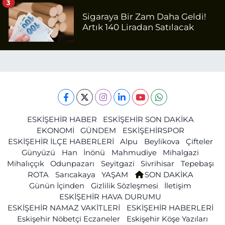
3
Sigaraya Bir Zam Daha Geldi!
Artık 140 Liradan Satılacak
ESKİŞEHİR HABER
ESKİŞEHİR SON DAKİKA
EKONOMİ
GÜNDEM
ESKİŞEHİRSPOR
ESKİŞEHİR İLÇE HABERLERİ
Alpu
Beylikova
Çifteler
Günyüzü
Han
İnönü
Mahmudiye
Mihalgazi
Mihalıççık
Odunpazarı
Seyitgazi
Sivrihisar
Tepebaşı
ROTA
Sarıcakaya
YAŞAM
SON DAKİKA
Günün İçinden
Gizlilik Sözleşmesi
İletişim
ESKİŞEHİR HAVA DURUMU
ESKİŞEHİR NAMAZ VAKİTLERİ
ESKİŞEHİR HABERLERİ
Eskişehir Nöbetçi Eczaneler
Eskişehir Köşe Yazıları