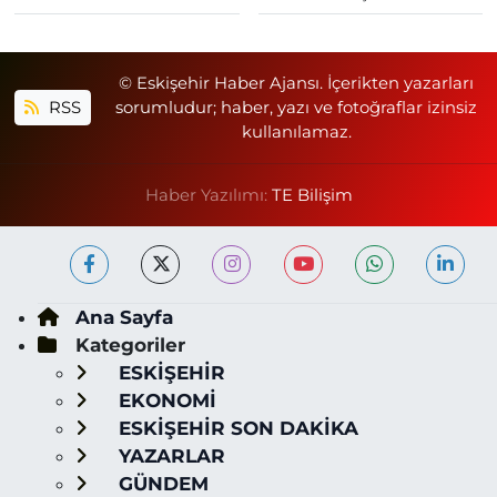
© Eskişehir Haber Ajansı. İçerikten yazarları
RSS
sorumludur; haber, yazı ve fotoğraflar izinsiz
kullanılamaz.
Haber Yazılımı:
TE Bilişim
Ana Sayfa
Kategoriler
ESKİŞEHİR
EKONOMİ
ESKİŞEHİR SON DAKİKA
YAZARLAR
GÜNDEM