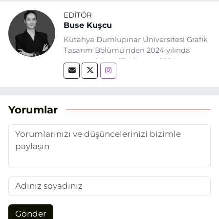
EDITÖR
Buse Kuşcu
Kütahya Dumlupınar Üniversitesi Grafik
Tasarım Bölümü’nden 2024 yılında
mezun oldum. 17 Ağustos 2024
tarihinde, Grafik Tasarım alanında staj
yaptığım Eskişehir Haber Ajansı’nda
(EHA) gazetecilik mesleğinin temel
unsurlarından biri olan merak
Yorumlar
duygusunun etkisiyle basın sektörüne
adım attım.
Gönder