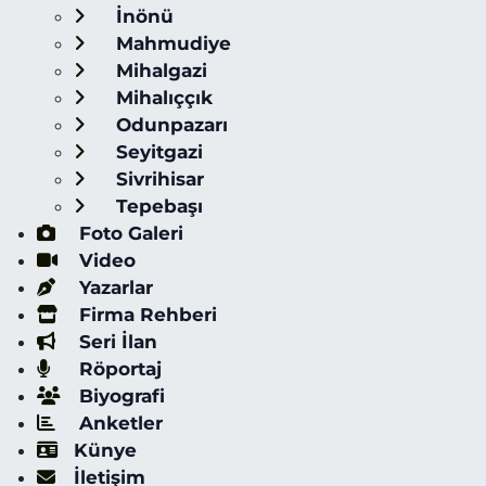
İnönü
Mahmudiye
Mihalgazi
Mihalıççık
Odunpazarı
Seyitgazi
Sivrihisar
Tepebaşı
Foto Galeri
Video
Yazarlar
Firma Rehberi
Seri İlan
Röportaj
Biyografi
Anketler
Künye
İletişim