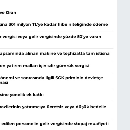
ve Oran
şına 301 milyon TL'ye kadar hibe niteliğinde ödeme
 vergisi veya gelir vergisinde yüzde 50'ye varan
kapsamında alınan makine ve teçhizatta tam istisna
len yatırım malları için sıfır gümrük vergisi
dönemi ve sonrasında ilgili SGK priminin devletçe
ması
esine yönelik ek katkı
razilerinin yatırımcıya ücretsiz veya düşük bedelle
 edilen personelin gelir vergisinde stopaj muafiyeti