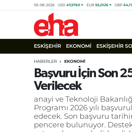
05-08-2026
USD
47,5760
EUR
55,0126
GBP
64,1
ESKİŞEHİR
EKONOMİ
ESKİŞEHİR S
HABERLER
EKONOMİ
Başvuru İçin Son 2
Verilecek
anayi ve Teknoloji Bakanlı
Programı 2026 yılı başvuru
edecek. Son başvuru tarihin
pencere bulunuyor. Destekler