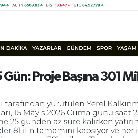
794
ALTIN
6508.83
BİST
13.647
BTC
64.927,78
ON DAKİKA
YAZARLAR
GÜNDEM
SPOR
YAŞAM
5 Gün: Proje Başına 301 Mi
ğı tarafından yürütülen Yerel Kalkın
ları, 15 Mayıs 2026 Cuma günü saat 
e 25 günden az süre kalırken yatırım
 81 ilin tamamını kapsıyor ve her il i