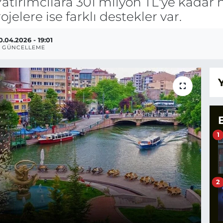
Yatırımcılara 301 milyon TL'ye kadar n
jelere ise farklı destekler var.
0.04.2026 - 19:01
GÜNCELLEME
1
2