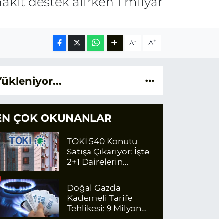
akit destek alırken 1 milyar
-
+
A
A
Yükleniyor...
EN ÇOK OKUNANLAR
TOKİ 540 Konutu
Satışa Çıkarıyor: İşte
2+1 Dairelerin
Fiyatları
Doğal Gazda
Kademeli Tarife
Tehlikesi: 9 Milyon
Kişi Fazla Para