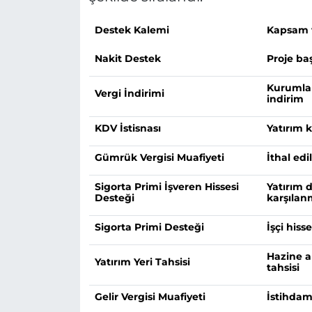
Destek Kalemi
Kapsam 
Nakit Destek
Proje ba
Kurumlar
Vergi İndirimi
indirim
KDV İstisnası
Yatırım 
Gümrük Vergisi Muafiyeti
İthal edi
Sigorta Primi İşveren Hissesi
Yatırım 
Desteği
karşılan
Sigorta Primi Desteği
İşçi hiss
Hazine a
Yatırım Yeri Tahsisi
tahsisi
Gelir Vergisi Muafiyeti
İstihdam