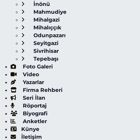
İnönü
Mahmudiye
Mihalgazi
Mihalıççık
Odunpazarı
Seyitgazi
Sivrihisar
Tepebaşı
Foto Galeri
Video
Yazarlar
Firma Rehberi
Seri İlan
Röportaj
Biyografi
Anketler
Künye
İletişim