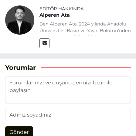
EDITÖR HAKKINDA
Alperen Ata
Ben Alperen Ata. 2024 yılında Anadolu
Üniversitesi Basın ve Yayın Bölümü’nden
mezun oldum. Eskişehir Haber
Ajansı’nda (EHA) muhabir ve editör
olarak görev yapıyorum. Haberlerimde
ağırlıklı olarak Eskişehir odaklı siyasi
konulara yer veriyorum.
Yorumlar
Gönder