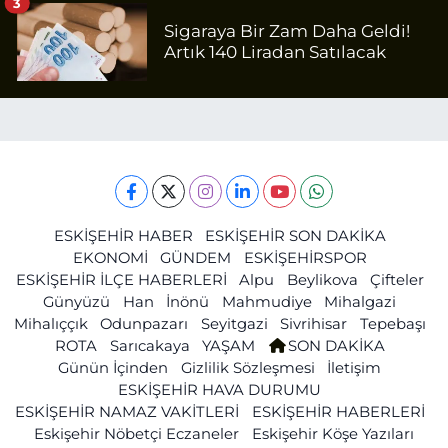
3
Sigaraya Bir Zam Daha Geldi!
Artık 140 Liradan Satılacak
ESKİŞEHİR HABER
ESKİŞEHİR SON DAKİKA
EKONOMİ
GÜNDEM
ESKİŞEHİRSPOR
ESKİŞEHİR İLÇE HABERLERİ
Alpu
Beylikova
Çifteler
Günyüzü
Han
İnönü
Mahmudiye
Mihalgazi
Mihalıççık
Odunpazarı
Seyitgazi
Sivrihisar
Tepebaşı
ROTA
Sarıcakaya
YAŞAM
SON DAKİKA
Günün İçinden
Gizlilik Sözleşmesi
İletişim
ESKİŞEHİR HAVA DURUMU
ESKİŞEHİR NAMAZ VAKİTLERİ
ESKİŞEHİR HABERLERİ
Eskişehir Nöbetçi Eczaneler
Eskişehir Köşe Yazıları