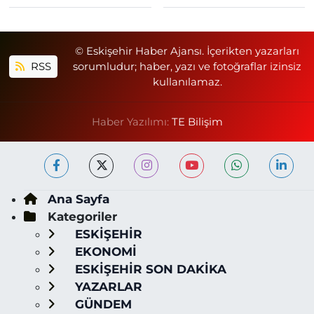
© Eskişehir Haber Ajansı. İçerikten yazarları
RSS
sorumludur; haber, yazı ve fotoğraflar izinsiz
kullanılamaz.
Haber Yazılımı:
TE Bilişim
Ana Sayfa
Kategoriler
ESKİŞEHİR
EKONOMİ
ESKİŞEHİR SON DAKİKA
YAZARLAR
GÜNDEM