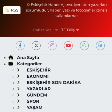
© Eskişehir Haber Ajansı. İçerikten yazarları
RSS
sorumludur; haber, yazı ve fotoğraflar izinsiz
kullanılamaz.
Haber Yazılımı:
TE Bilişim
Ana Sayfa
Kategoriler
ESKİŞEHİR
EKONOMİ
ESKİŞEHİR SON DAKİKA
YAZARLAR
GÜNDEM
SPOR
YAŞAM