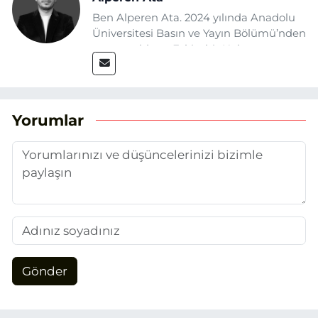
Ben Alperen Ata. 2024 yılında Anadolu
Üniversitesi Basın ve Yayın Bölümü’nden
mezun oldum. Eskişehir Haber
Ajansı’nda (EHA) muhabir ve editör
olarak görev yapıyorum. Haberlerimde
ağırlıklı olarak Eskişehir odaklı siyasi
konulara yer veriyorum.
Yorumlar
Gönder