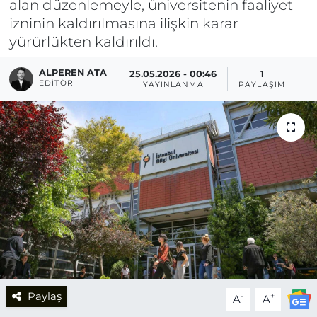
alan düzenlemeyle, üniversitenin faaliyet
izninin kaldırılmasına ilişkin karar
yürürlükten kaldırıldı.
ALPEREN ATA
25.05.2026 - 00:46
1
EDITÖR
YAYINLANMA
PAYLAŞIM
Paylaş
-
+
A
A