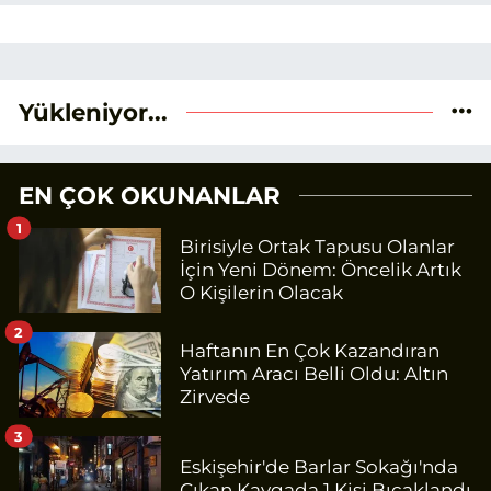
Yükleniyor...
EN ÇOK OKUNANLAR
1
Birisiyle Ortak Tapusu Olanlar
İçin Yeni Dönem: Öncelik Artık
O Kişilerin Olacak
2
Haftanın En Çok Kazandıran
Yatırım Aracı Belli Oldu: Altın
Zirvede
3
Eskişehir'de Barlar Sokağı'nda
Çıkan Kavgada 1 Kişi Bıçaklandı