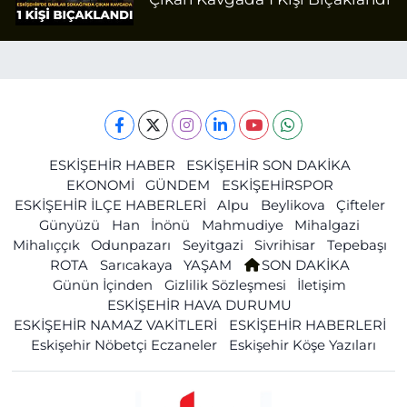
ESKİŞEHİR HABER
ESKİŞEHİR SON DAKİKA
EKONOMİ
GÜNDEM
ESKİŞEHİRSPOR
ESKİŞEHİR İLÇE HABERLERİ
Alpu
Beylikova
Çifteler
Günyüzü
Han
İnönü
Mahmudiye
Mihalgazi
Mihalıççık
Odunpazarı
Seyitgazi
Sivrihisar
Tepebaşı
ROTA
Sarıcakaya
YAŞAM
SON DAKİKA
Günün İçinden
Gizlilik Sözleşmesi
İletişim
ESKİŞEHİR HAVA DURUMU
ESKİŞEHİR NAMAZ VAKİTLERİ
ESKİŞEHİR HABERLERİ
Eskişehir Nöbetçi Eczaneler
Eskişehir Köşe Yazıları