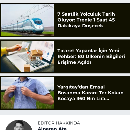
7 Saatlik Yolculuk Tarih
Oluyor: Trenle 1 Saat 45
Dakikaya Düşecek
Ticaret Yapanlar İçin Yeni
Rehber: 80 Ülkenin Bilgileri
Erişime Açıldı
Yargıtay'dan Emsal
Boşanma Kararı: Ter Kokan
Kocaya 360 Bin Lira
Tazminat
EDITÖR HAKKINDA
Alperen Ata