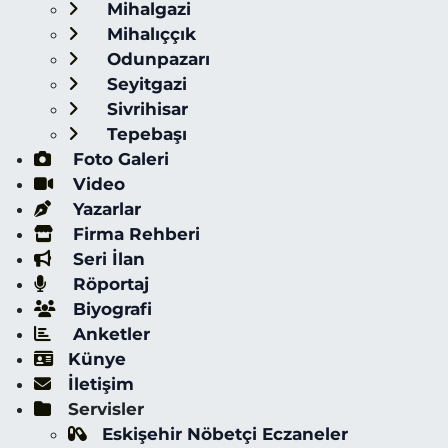
Mihalgazi
Mihalıççık
Odunpazarı
Seyitgazi
Sivrihisar
Tepebaşı
Foto Galeri
Video
Yazarlar
Firma Rehberi
Seri İlan
Röportaj
Biyografi
Anketler
Künye
İletişim
Servisler
Eskişehir Nöbetçi Eczaneler