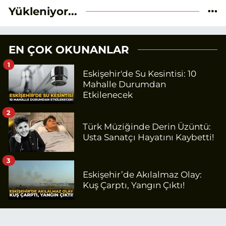
Yükleniyor...
EN ÇOK OKUNANLAR
1
Eskişehir'de Su Kesintisi: 10
Mahalle Durumdan
Etkilenecek
2
Türk Müziğinde Derin Üzüntü:
Usta Sanatçı Hayatını Kaybetti!
3
Eskişehir’de Akılalmaz Olay:
Kuş Çarptı, Yangın Çıktı!