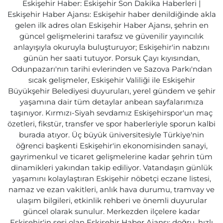
Eskişehir Haber: Eskişehir Son Dakika Haberleri |
Eskişehir Haber Ajansı: Eskişehir haber denildiğinde akla
gelen ilk adres olan Eskişehir Haber Ajansı, şehrin en
güncel gelişmelerini tarafsız ve güvenilir yayıncılık
anlayışıyla okuruyla buluşturuyor; Eskişehir'in nabzını
günün her saati tutuyor. Porsuk Çayı kıyısından,
Odunpazarı'nın tarihi evlerinden ve Sazova Parkı'ndan
sıcak gelişmeler, Eskişehir Valiliği ile Eskişehir
Büyükşehir Belediyesi duyuruları, yerel gündem ve şehir
yaşamına dair tüm detaylar anbean sayfalarımıza
taşınıyor. Kırmızı-Siyah sevdamız Eskişehirspor'un maç
özetleri, fikstür, transfer ve spor haberleriyle sporun kalbi
burada atıyor. Üç büyük üniversitesiyle Türkiye'nin
öğrenci başkenti Eskişehir'in ekonomisinden sanayi,
gayrimenkul ve ticaret gelişmelerine kadar şehrin tüm
dinamikleri yakından takip ediliyor. Vatandaşın günlük
yaşamını kolaylaştıran Eskişehir nöbetçi eczane listesi,
namaz ve ezan vakitleri, anlık hava durumu, tramvay ve
ulaşım bilgileri, etkinlik rehberi ve önemli duyurular
güncel olarak sunulur. Merkezden ilçelere kadar
Eskişehir'in sesi olan Eskişehir Haber Ajansı; doğru, hızlı