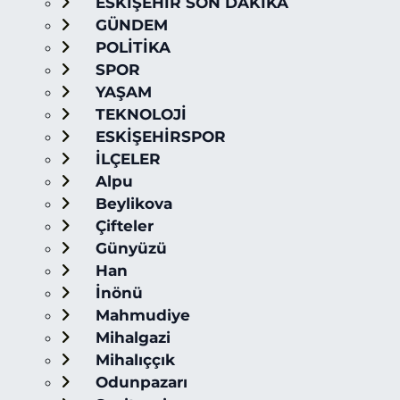
ESKİŞEHİR SON DAKİKA
GÜNDEM
POLİTİKA
SPOR
YAŞAM
TEKNOLOJİ
ESKİŞEHİRSPOR
İLÇELER
Alpu
Beylikova
Çifteler
Günyüzü
Han
İnönü
Mahmudiye
Mihalgazi
Mihalıççık
Odunpazarı