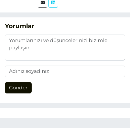
üretimi ve arama motoru
optimizasyonu (SEO) alanlarına ilgi
duydum. Şu anda SEO odaklı içerikler
üretiyorum. Haberlerimde güncel
Yorumlar
verileri ve okuyucu odaklı yaklaşımı
temel alıyorum.
Gönder