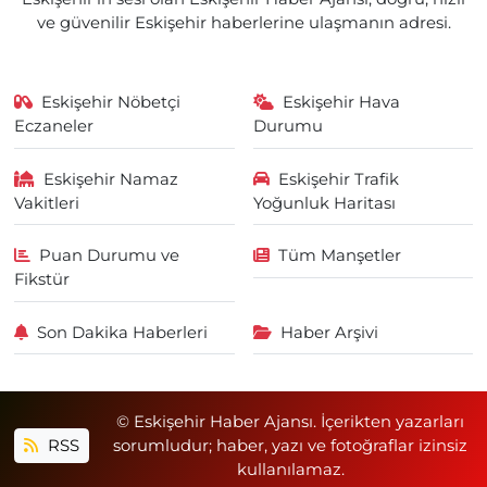
ve güvenilir Eskişehir haberlerine ulaşmanın adresi.
Eskişehir Nöbetçi
Eskişehir Hava
Eczaneler
Durumu
Eskişehir Namaz
Eskişehir Trafik
Vakitleri
Yoğunluk Haritası
Puan Durumu ve
Tüm Manşetler
Fikstür
Son Dakika Haberleri
Haber Arşivi
© Eskişehir Haber Ajansı. İçerikten yazarları
RSS
sorumludur; haber, yazı ve fotoğraflar izinsiz
kullanılamaz.