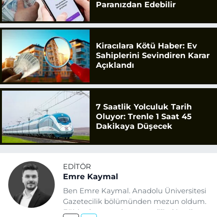
Paranızdan Edebilir
Kiracılara Kötü Haber: Ev
Sahiplerini Sevindiren Karar
Açıklandı
7 Saatlik Yolculuk Tarih
Oluyor: Trenle 1 Saat 45
Dakikaya Düşecek
EDITÖR
Emre Kaymal
Ben Emre Kaymal. Anadolu Üniversitesi
Gazetecilik bölümünden mezun oldum.
Eğitim hayatım boyunca dijital içerik