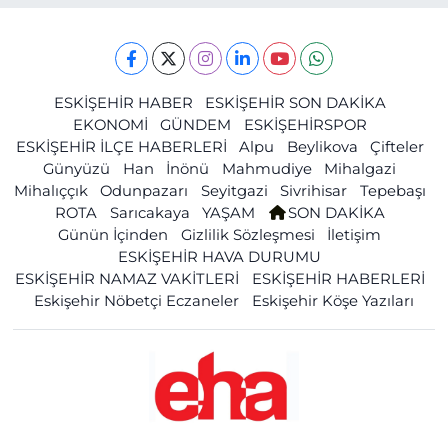
ESKİŞEHİR HABER
ESKİŞEHİR SON DAKİKA
EKONOMİ
GÜNDEM
ESKİŞEHİRSPOR
ESKİŞEHİR İLÇE HABERLERİ
Alpu
Beylikova
Çifteler
Günyüzü
Han
İnönü
Mahmudiye
Mihalgazi
Mihalıççık
Odunpazarı
Seyitgazi
Sivrihisar
Tepebaşı
ROTA
Sarıcakaya
YAŞAM
SON DAKİKA
Günün İçinden
Gizlilik Sözleşmesi
İletişim
ESKİŞEHİR HAVA DURUMU
ESKİŞEHİR NAMAZ VAKİTLERİ
ESKİŞEHİR HABERLERİ
Eskişehir Nöbetçi Eczaneler
Eskişehir Köşe Yazıları