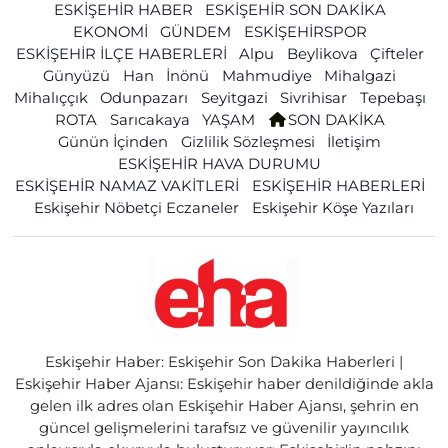
ESKİŞEHİR HABER
ESKİŞEHİR SON DAKİKA
EKONOMİ
GÜNDEM
ESKİŞEHİRSPOR
ESKİŞEHİR İLÇE HABERLERİ
Alpu
Beylikova
Çifteler
Günyüzü
Han
İnönü
Mahmudiye
Mihalgazi
Mihalıççık
Odunpazarı
Seyitgazi
Sivrihisar
Tepebaşı
ROTA
Sarıcakaya
YAŞAM
SON DAKİKA
Günün İçinden
Gizlilik Sözleşmesi
İletişim
ESKİŞEHİR HAVA DURUMU
ESKİŞEHİR NAMAZ VAKİTLERİ
ESKİŞEHİR HABERLERİ
Eskişehir Nöbetçi Eczaneler
Eskişehir Köşe Yazıları
Eskişehir Haber: Eskişehir Son Dakika Haberleri |
Eskişehir Haber Ajansı: Eskişehir haber denildiğinde akla
gelen ilk adres olan Eskişehir Haber Ajansı, şehrin en
güncel gelişmelerini tarafsız ve güvenilir yayıncılık