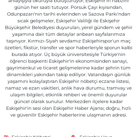
anlayışıyla okuruyla buluşturuyor; Eskişehir'in nabzını
günün her saati tutuyor. Porsuk Çayı kıyısından,
Odunpazarı'nın tarihi evlerinden ve Sazova Parkı'ndan
sıcak gelişmeler, Eskişehir Valiliği ile Eskişehir
Büyükşehir Belediyesi duyuruları, yerel gündem ve şehir
yaşamına dair tüm detaylar anbean sayfalarımıza
taşınıyor. Kırmızı-Siyah sevdamız Eskişehirspor'un maç
özetleri, fikstür, transfer ve spor haberleriyle sporun kalbi
burada atıyor. Üç büyük üniversitesiyle Türkiye'nin
öğrenci başkenti Eskişehir'in ekonomisinden sanayi,
gayrimenkul ve ticaret gelişmelerine kadar şehrin tüm
dinamikleri yakından takip ediliyor. Vatandaşın günlük
yaşamını kolaylaştıran Eskişehir nöbetçi eczane listesi,
namaz ve ezan vakitleri, anlık hava durumu, tramvay ve
ulaşım bilgileri, etkinlik rehberi ve önemli duyurular
güncel olarak sunulur. Merkezden ilçelere kadar
Eskişehir'in sesi olan Eskişehir Haber Ajansı; doğru, hızlı
ve güvenilir Eskişehir haberlerine ulaşmanın adresi.