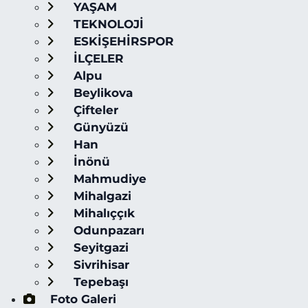
YAŞAM
TEKNOLOJİ
ESKİŞEHİRSPOR
İLÇELER
Alpu
Beylikova
Çifteler
Günyüzü
Han
İnönü
Mahmudiye
Mihalgazi
Mihalıççık
Odunpazarı
Seyitgazi
Sivrihisar
Tepebaşı
Foto Galeri