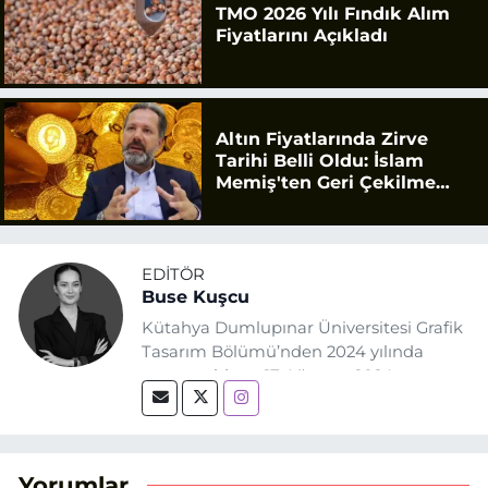
TMO 2026 Yılı Fındık Alım
Fiyatlarını Açıkladı
Altın Fiyatlarında Zirve
Tarihi Belli Oldu: İslam
Memiş'ten Geri Çekilme
Uyarısı
EDITÖR
Buse Kuşcu
Kütahya Dumlupınar Üniversitesi Grafik
Tasarım Bölümü’nden 2024 yılında
mezun oldum. 17 Ağustos 2024
tarihinde, Grafik Tasarım alanında staj
yaptığım Eskişehir Haber Ajansı’nda
(EHA) gazetecilik mesleğinin temel
unsurlarından biri olan merak
Yorumlar