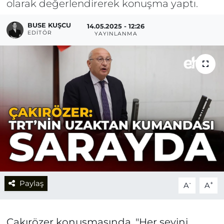
olarak değerlendirerek konuşma yaptı.
BUSE KUŞCU
14.05.2025 - 12:26
EDITÖR
YAYINLANMA
Paylaş
-
+
A
A
Çakırözer konuşmasında, "Her şeyini