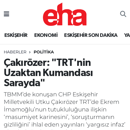
ESKİŞEHİR
EKONOMİ
ESKİŞEHİR SON DAKİKA
Y
HABERLER
POLİTİKA
Çakırözer: "TRT'nin
Uzaktan Kumandası
Sarayda"
TBMM’de konuşan CHP Eskişehir
Milletvekili Utku Çakırözer TRT’de Ekrem
İmamoğlu’nun tutukluluğuna ilişkin
‘masumiyet karinesini’, ‘soruşturmanın
gizliliğini’ ihlal eden yayınları ‘yargısız infaz’