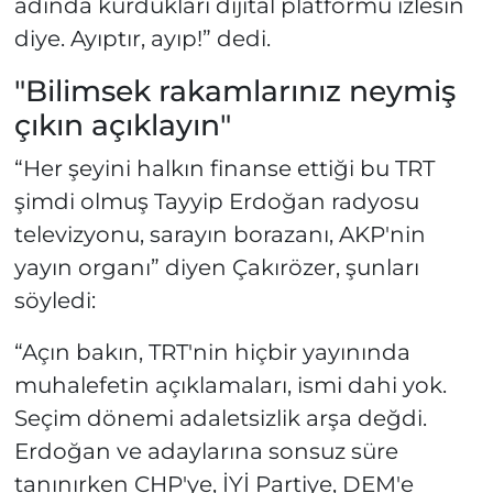
adında kurdukları dijital platformu izlesin
diye. Ayıptır, ayıp!” dedi.
"Bilimsek rakamlarınız neymiş
çıkın açıklayın"
“Her şeyini halkın finanse ettiği bu TRT
şimdi olmuş Tayyip Erdoğan radyosu
televizyonu, sarayın borazanı, AKP'nin
yayın organı” diyen Çakırözer, şunları
söyledi:
“Açın bakın, TRT'nin hiçbir yayınında
muhalefetin açıklamaları, ismi dahi yok.
Seçim dönemi adaletsizlik arşa değdi.
Erdoğan ve adaylarına sonsuz süre
tanınırken CHP'ye, İYİ Partiye, DEM'e