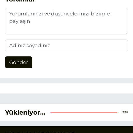
duygusunun etkisiyle basın sektörüne
adım attım.
Gönder
Yükleniyor...