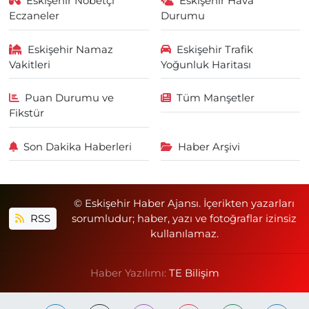
Eskişehir Nöbetçi
Eskişehir Hava
Eczaneler
Durumu
Eskişehir Namaz
Eskişehir Trafik
Vakitleri
Yoğunluk Haritası
Puan Durumu ve
Tüm Manşetler
Fikstür
Son Dakika Haberleri
Haber Arşivi
© Eskişehir Haber Ajansı. İçerikten yazarları
RSS
sorumludur; haber, yazı ve fotoğraflar izinsiz
kullanılamaz.
Haber Yazılımı:
TE Bilişim