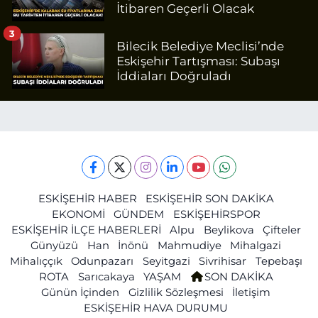
İtibaren Geçerli Olacak
3
Bilecik Belediye Meclisi’nde
Eskişehir Tartışması: Subaşı
İddiaları Doğruladı
ESKİŞEHİR HABER
ESKİŞEHİR SON DAKİKA
EKONOMİ
GÜNDEM
ESKİŞEHİRSPOR
ESKİŞEHİR İLÇE HABERLERİ
Alpu
Beylikova
Çifteler
Günyüzü
Han
İnönü
Mahmudiye
Mihalgazi
Mihalıççık
Odunpazarı
Seyitgazi
Sivrihisar
Tepebaşı
ROTA
Sarıcakaya
YAŞAM
SON DAKİKA
Günün İçinden
Gizlilik Sözleşmesi
İletişim
ESKİŞEHİR HAVA DURUMU