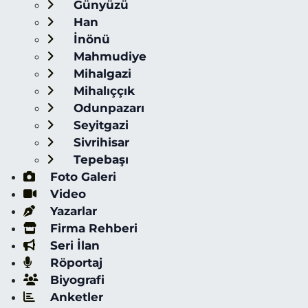
Günyüzü
Han
İnönü
Mahmudiye
Mihalgazi
Mihalıççık
Odunpazarı
Seyitgazi
Sivrihisar
Tepebaşı
Foto Galeri
Video
Yazarlar
Firma Rehberi
Seri İlan
Röportaj
Biyografi
Anketler