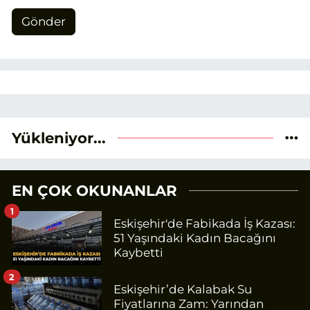
Gönder
Yükleniyor...
EN ÇOK OKUNANLAR
1
Eskişehir'de Fabikada İş Kazası:
51 Yaşındaki Kadın Bacağını
Kaybetti
2
Eskişehir’de Kalabak Su
Fiyatlarına Zam: Yarından