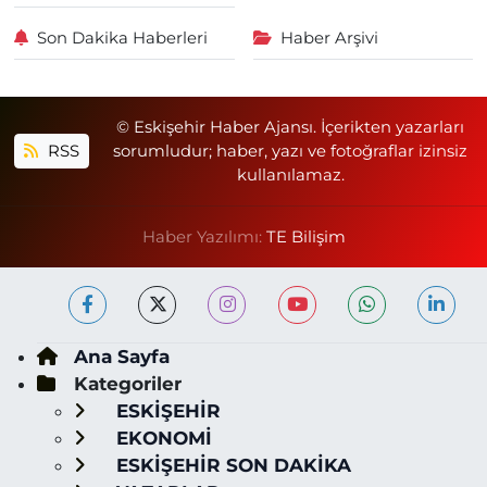
Son Dakika Haberleri
Haber Arşivi
© Eskişehir Haber Ajansı. İçerikten yazarları
RSS
sorumludur; haber, yazı ve fotoğraflar izinsiz
kullanılamaz.
Haber Yazılımı:
TE Bilişim
Ana Sayfa
Kategoriler
ESKİŞEHİR
EKONOMİ
ESKİŞEHİR SON DAKİKA