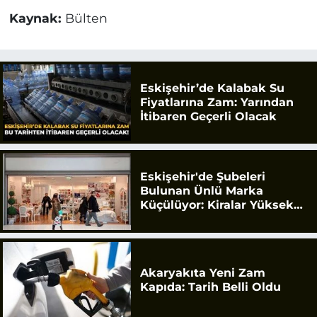
Kaynak:
Bülten
Eskişehir’de Kalabak Su
Fiyatlarına Zam: Yarından
İtibaren Geçerli Olacak
Eskişehir'de Şubeleri
Bulunan Ünlü Marka
Küçülüyor: Kiralar Yüksek
Geldi
Akaryakıta Yeni Zam
Kapıda: Tarih Belli Oldu