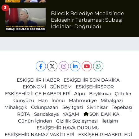
3
Bilecik Belediye Meclisi’nde
Eskişehir Tartışması: Subaşı
İddiaları Doğruladı
ESKİŞEHİR HABER
ESKİŞEHİR SON DAKİKA
EKONOMİ
GÜNDEM
ESKİŞEHİRSPOR
ESKİŞEHİR İLÇE HABERLERİ
Alpu
Beylikova
Çifteler
Günyüzü
Han
İnönü
Mahmudiye
Mihalgazi
Mihalıççık
Odunpazarı
Seyitgazi
Sivrihisar
Tepebaşı
ROTA
Sarıcakaya
YAŞAM
SON DAKİKA
Günün İçinden
Gizlilik Sözleşmesi
İletişim
ESKİŞEHİR HAVA DURUMU
ESKİŞEHİR NAMAZ VAKİTLERİ
ESKİŞEHİR HABERLERİ