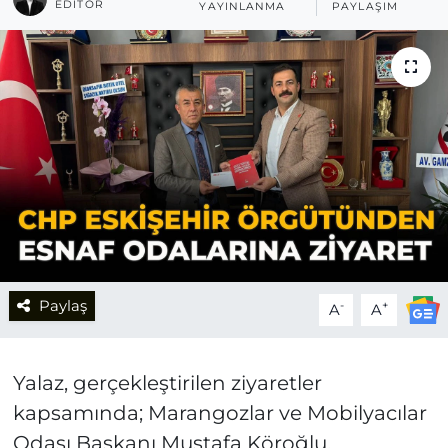
EDITÖR
YAYINLANMA
PAYLAŞIM
Paylaş
-
+
A
A
Yalaz, gerçekleştirilen ziyaretler
kapsamında; Marangozlar ve Mobilyacılar
Odası Başkanı Mustafa Köroğlu,