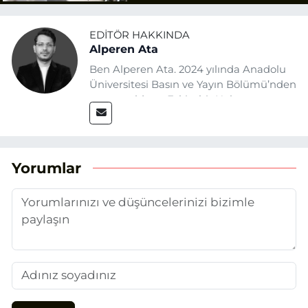
EDITÖR HAKKINDA
Alperen Ata
Ben Alperen Ata. 2024 yılında Anadolu
Üniversitesi Basın ve Yayın Bölümü’nden
mezun oldum. Eskişehir Haber
Ajansı’nda (EHA) muhabir ve editör
olarak görev yapıyorum. Haberlerimde
ağırlıklı olarak Eskişehir odaklı siyasi
konulara yer veriyorum.
Yorumlar