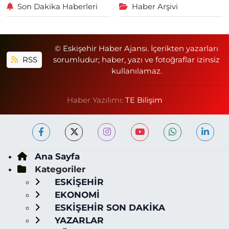
Son Dakika Haberleri
Haber Arşivi
© Eskişehir Haber Ajansı. İçerikten yazarları
RSS
sorumludur; haber, yazı ve fotoğraflar izinsiz
kullanılamaz.
Haber Yazılımı:
TE Bilişim
Ana Sayfa
Kategoriler
ESKİŞEHİR
EKONOMİ
ESKİŞEHİR SON DAKİKA
YAZARLAR