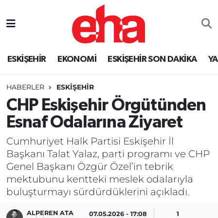
ESKİŞEHİR
EKONOMİ
ESKİŞEHİR SON DAKİKA
Y
HABERLER
ESKİŞEHİR
CHP Eskişehir Örgütünden
Esnaf Odalarına Ziyaret
Cumhuriyet Halk Partisi Eskişehir İl
Başkanı Talat Yalaz, parti programı ve CHP
Genel Başkanı Özgür Özel’in tebrik
mektubunu kentteki meslek odalarıyla
buluşturmayı sürdürdüklerini açıkladı.
ALPEREN ATA
07.05.2026 - 17:08
1