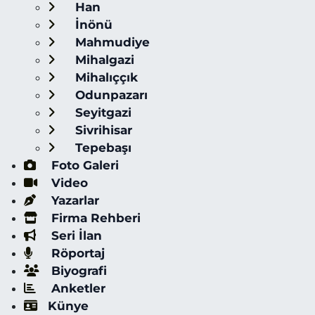
Han
İnönü
Mahmudiye
Mihalgazi
Mihalıççık
Odunpazarı
Seyitgazi
Sivrihisar
Tepebaşı
Foto Galeri
Video
Yazarlar
Firma Rehberi
Seri İlan
Röportaj
Biyografi
Anketler
Künye