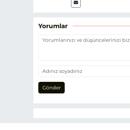
siyasi konulara yer veriyor
Yorumlar
Gönder