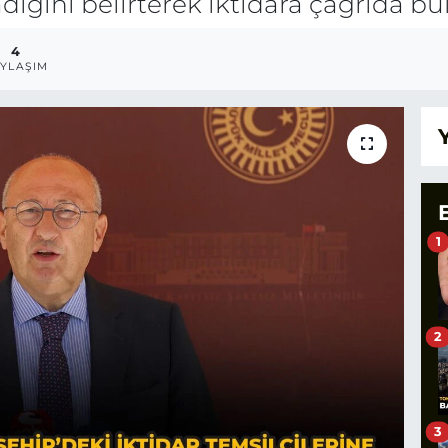
dığını belirterek iktidara çağrıda b
4
YLAŞIM
1
2
3