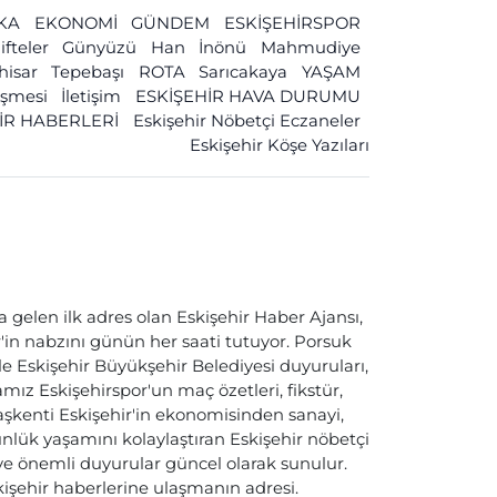
İKA
EKONOMİ
GÜNDEM
ESKİŞEHİRSPOR
ifteler
Günyüzü
Han
İnönü
Mahmudiye
ihisar
Tepebaşı
ROTA
Sarıcakaya
YAŞAM
leşmesi
İletişim
ESKİŞEHİR HAVA DURUMU
İR HABERLERİ
Eskişehir Nöbetçi Eczaneler
Eskişehir Köşe Yazıları
a gelen ilk adres olan Eskişehir Haber Ajansı,
ir'in nabzını günün her saati tutuyor. Porsuk
ile Eskişehir Büyükşehir Belediyesi duyuruları,
ız Eskişehirspor'un maç özetleri, fikstür,
başkenti Eskişehir'in ekonomisinden sanayi,
nlük yaşamını kolaylaştıran Eskişehir nöbetçi
i ve önemli duyurular güncel olarak sunulur.
skişehir haberlerine ulaşmanın adresi.