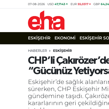
07-08-2026
USD
47,7143
EUR
55,0317
GBP
64,2
ESKİŞEHİR
EKONOMİ
ESKİŞEHİR S
HABERLER
ESKİŞEHİR
CHP’li Çakırözer’de
“Gücünüz Yetiyorsa
Eskişehir’de sağlık alanları
sürerken, CHP Eskişehir Mi
gündemine taşıdı. Çakırözer
kararlarının geri çekildiğ