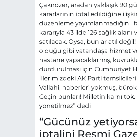
Çakırözer, aradan yaklaşık 90 
kararlarının iptal edildiğine ili
düzenleme yayımlanmadığını ifa
kararıyla 43 ilde 126 sağlık alanı 
satılacak. Oysa, bunlar atıl değil
olduğu gibi vatandaşa hizmet ve
hastane yapacaklarmış, kuyrukl
durdurulması için Cumhuriyet Hal
İllerimizdeki AK Parti temsilcil
Vallahi, haberleri yokmuş, bürok
Geçin bunları! Milletin karnı tok
yönetilmez” dedi
“Gücünüz yetiyorsa
iptalini Resmi Gaz