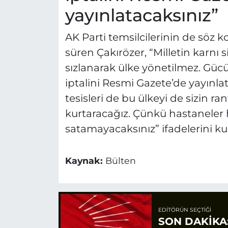
yayınlatacaksınız”
AK Parti temsilcilerinin de söz 
süren Çakırözer, “Milletin karnı s
sızlanarak ülke yönetilmez. Güc
iptalini Resmi Gazete’de yayınl
tesisleri de bu ülkeyi de sizin ra
kurtaracağız. Çünkü hastaneler h
satamayacaksınız” ifadelerini kul
Kaynak:
Bülten
EDITÖRÜN SEÇTIĞI
SON DAKİKA: 