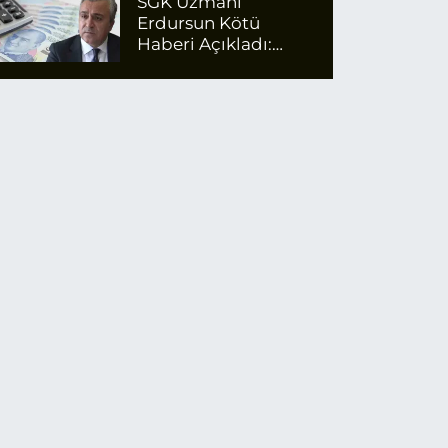
SGK Uzmanı
Erdursun Kötü
Haberi Açıkladı:
Emekli Maaş Zammı
İçin Net Rakam