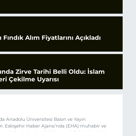
 Fındık Alım Fiyatlarını Açıkladı
rında Zirve Tarihi Belli Oldu: İslam
ri Çekilme Uyarısı
da Anadolu Üniversitesi Basın ve Yayın
 Eskişehir Haber Ajansı’nda (EHA) muhabir ve
um. Haberlerimde ağırlıklı olarak Eskişehir odaklı