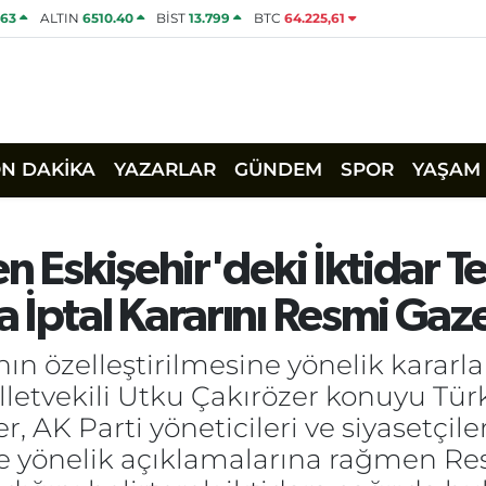
463
ALTIN
6510.40
BİST
13.799
BTC
64.225,61
ON DAKİKA
YAZARLAR
GÜNDEM
SPOR
YAŞAM
n Eskişehir'deki İktidar Te
 İptal Kararını Resmi Gaze
nın özelleştirilmesine yönelik kararlar
lletvekili Utku Çakırözer konuyu Türk
, AK Parti yöneticileri ve siyasetçile
ine yönelik açıklamalarına rağmen R