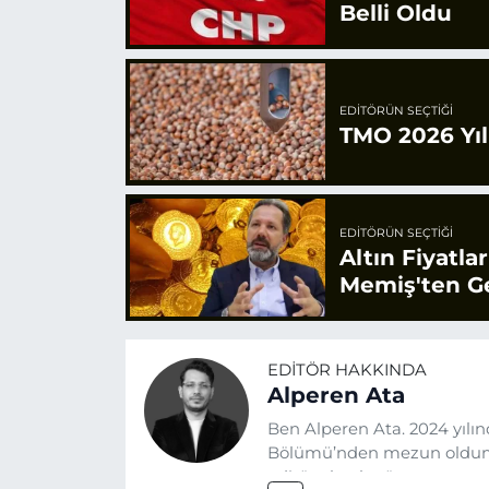
Belli Oldu
EDITÖRÜN SEÇTIĞI
TMO 2026 Yılı
EDITÖRÜN SEÇTIĞI
Altın Fiyatla
Memiş'ten Ge
EDITÖR HAKKINDA
Alperen Ata
Ben Alperen Ata. 2024 yılın
Bölümü’nden mezun oldum.
editör olarak görev yapıyor