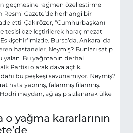
gün geçmesine rağmen özelleştirme
şkin Resmi Gazete’de herhangi bir
de etti. Çakırözer, “Cumhurbaşkanı
ve tesisi özelleştirilerek haraç mezat
! Eskişehir’imizde, Bursa’da, Ankara’ da
ren hastaneler. Neymiş? Bunları satıp
u yalan. Bu yağmanın derhal
k Partisi olarak dava açtık.
eri dahi bu peşkeşi savunamıyor. Neymiş?
rat hata yapmış, falanmış filanmış.
. Hodri meydan, ağlaşıp sızlanarak ülke
 o yağma kararlarının
ete’de