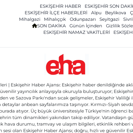
ESKİŞEHİR HABER
ESKİŞEHİR SON DAK
ESKİŞEHİR İLÇE HABERLERİ
Alpu
Beylikova
Ç
Mihalgazi
Mihalıççık
Odunpazarı
Seyitgazi
Sivr
SON DAKİKA
Günün İçinden
Gizlilik Söz
ESKİŞEHİR NAMAZ VAKİTLERİ
ESKİŞEH
ri | Eskişehir Haber Ajansı: Eskişehir haber denildiğinde akl
üvenilir yayıncılık anlayışıyla okuruyla buluşturuyor; Eskişeh
den ve Sazova Parkı'ndan sıcak gelişmeler, Eskişehir Valiliği 
etaylar anbean sayfalarımıza taşınıyor. Kırmızı-Siyah sevdam
 burada atıyor. Üç büyük üniversitesiyle Türkiye'nin öğrenci 
ehrin tüm dinamikleri yakından takip ediliyor. Vatandaşın gü
lık hava durumu, tramvay ve ulaşım bilgileri, etkinlik rehber
 sesi olan Eskişehir Haber Ajansı; doğru, hızlı ve güvenilir E