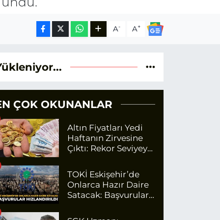
ulundu.
-
+
A
A
Yükleniyor...
EN ÇOK OKUNANLAR
Altın Fiyatları Yedi
Haftanın Zirvesine
Çıktı: Rekor Seviyeye
Yaklaşıyor
TOKİ Eskişehir’de
Onlarca Hazır Daire
Satacak: Başvurular
Hızlandırıldı