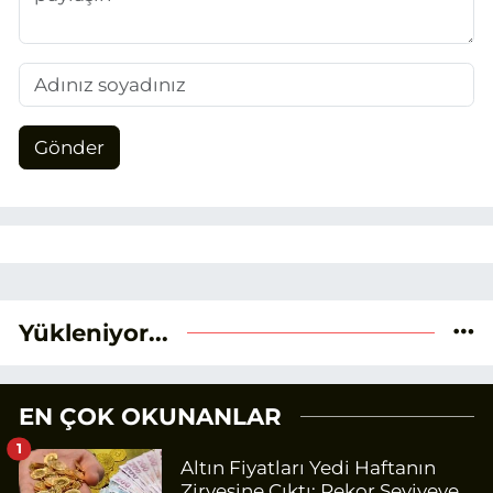
Gönder
Yükleniyor...
EN ÇOK OKUNANLAR
1
Altın Fiyatları Yedi Haftanın
Zirvesine Çıktı: Rekor Seviyeye