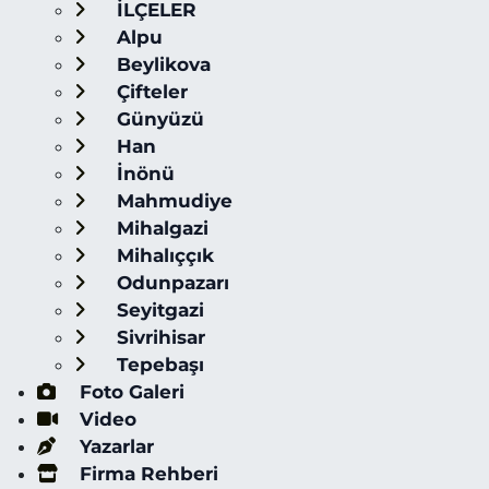
İLÇELER
Alpu
Beylikova
Çifteler
Günyüzü
Han
İnönü
Mahmudiye
Mihalgazi
Mihalıççık
Odunpazarı
Seyitgazi
Sivrihisar
Tepebaşı
Foto Galeri
Video
Yazarlar
Firma Rehberi