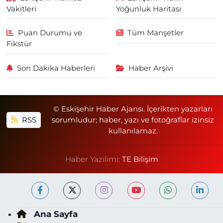
Vakitleri
Yoğunluk Haritası
Puan Durumu ve
Tüm Manşetler
Fikstür
Son Dakika Haberleri
Haber Arşivi
© Eskişehir Haber Ajansı. İçerikten yazarları
RSS
sorumludur; haber, yazı ve fotoğraflar izinsiz
kullanılamaz.
Haber Yazılımı:
TE Bilişim
Ana Sayfa