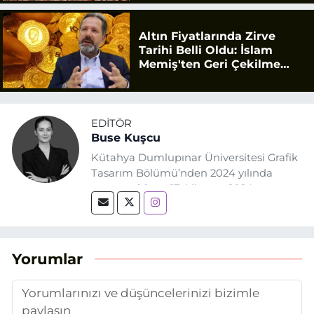
Altın Fiyatlarında Zirve
Tarihi Belli Oldu: İslam
Memiş'ten Geri Çekilme
Uyarısı
EDITÖR
Buse Kuşcu
Kütahya Dumlupınar Üniversitesi Grafik
Tasarım Bölümü’nden 2024 yılında
mezun oldum. 17 Ağustos 2024
tarihinde, Grafik Tasarım alanında staj
yaptığım Eskişehir Haber Ajansı’nda
(EHA) gazetecilik mesleğinin temel
unsurlarından biri olan merak
Yorumlar
duygusunun etkisiyle basın sektörüne
adım attım.