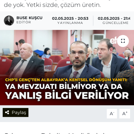
de yok. Yetki sizde, çözüm üretin.
BUSE KUŞCU
02.05.2025 - 20:53
02.05.2025 - 21:42
EDITÖR
YAYINLANMA
GÜNCELLEME
Paylaş
-
+
A
A