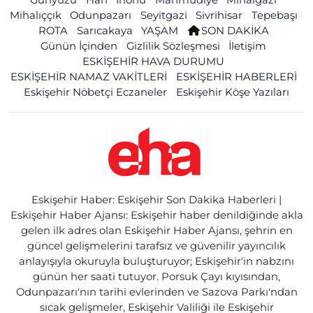
Mihalıççık
Odunpazarı
Seyitgazi
Sivrihisar
Tepebaşı
ROTA
Sarıcakaya
YAŞAM
SON DAKİKA
Günün İçinden
Gizlilik Sözleşmesi
İletişim
ESKİŞEHİR HAVA DURUMU
ESKİŞEHİR NAMAZ VAKİTLERİ
ESKİŞEHİR HABERLERİ
Eskişehir Nöbetçi Eczaneler
Eskişehir Köşe Yazıları
Eskişehir Haber: Eskişehir Son Dakika Haberleri |
Eskişehir Haber Ajansı: Eskişehir haber denildiğinde akla
gelen ilk adres olan Eskişehir Haber Ajansı, şehrin en
güncel gelişmelerini tarafsız ve güvenilir yayıncılık
anlayışıyla okuruyla buluşturuyor; Eskişehir'in nabzını
günün her saati tutuyor. Porsuk Çayı kıyısından,
Odunpazarı'nın tarihi evlerinden ve Sazova Parkı'ndan
sıcak gelişmeler, Eskişehir Valiliği ile Eskişehir