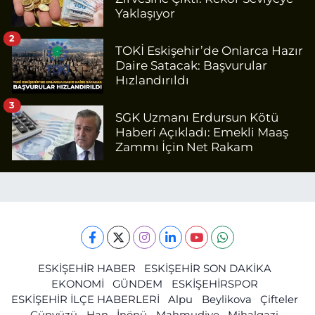
Yaklaşıyor
2
TOKİ Eskişehir’de Onlarca Hazır
Daire Satacak: Başvurular
Hızlandırıldı
3
SGK Uzmanı Erdursun Kötü
Haberi Açıkladı: Emekli Maaş
Zammı İçin Net Rakam
ESKİŞEHİR HABER
ESKİŞEHİR SON DAKİKA
EKONOMİ
GÜNDEM
ESKİŞEHİRSPOR
ESKİŞEHİR İLÇE HABERLERİ
Alpu
Beylikova
Çifteler
Günyüzü
Han
İnönü
Mahmudiye
Mihalgazi