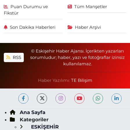
Puan Durumu ve
Tüm Manşetler
Fikstür
Son Dakika Haberleri
Haber Arşivi
© Eskişehir Haber Ajansı. İçerikten yazarları
RSS
sorumludur; haber, yazı ve fotoğraflar izinsiz
kullanılamaz.
Haber Yazılımı:
TE Bilişim
Ana Sayfa
Kategoriler
ESKİŞEHİR