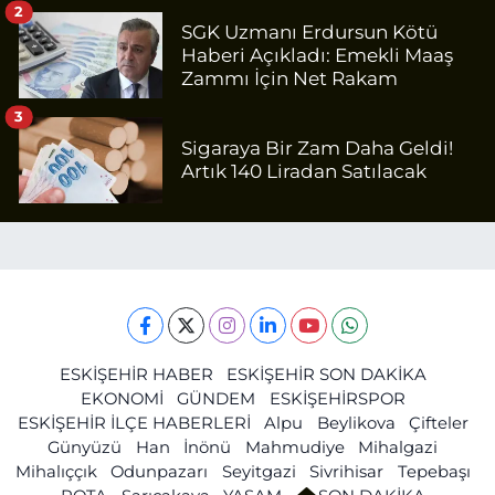
2
SGK Uzmanı Erdursun Kötü
Haberi Açıkladı: Emekli Maaş
Zammı İçin Net Rakam
3
Sigaraya Bir Zam Daha Geldi!
Artık 140 Liradan Satılacak
ESKİŞEHİR HABER
ESKİŞEHİR SON DAKİKA
EKONOMİ
GÜNDEM
ESKİŞEHİRSPOR
ESKİŞEHİR İLÇE HABERLERİ
Alpu
Beylikova
Çifteler
Günyüzü
Han
İnönü
Mahmudiye
Mihalgazi
Mihalıççık
Odunpazarı
Seyitgazi
Sivrihisar
Tepebaşı