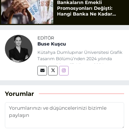
Bankaların Emekli
Promosyonları Değişti:
Hangi Banka Ne Kadar
Ödüyor?
EDITÖR
Buse Kuşcu
Kütahya Dumlupınar Üniversitesi Grafik
Tasarım Bölümü’nden 2024 yılında
mezun oldum. 17 Ağustos 2024
tarihinde, Grafik Tasarım alanında staj
yaptığım Eskişehir Haber Ajansı’nda
(EHA) gazetecilik mesleğinin temel
unsurlarından biri olan merak
Yorumlar
duygusunun etkisiyle basın sektörüne
adım attım.