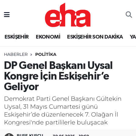
ESKİŞEHİR
EKONOMİ
ESKİŞEHİR SON DAKİKA
Y
HABERLER
POLİTİKA
DP Genel Başkanı Uysal
Kongre İçin Eskişehir’e
Geliyor
Demokrat Parti Genel Başkanı Gültekin
Uysal, 31 Mayıs Cumartesi günü
Eskişehir’de düzenlenecek 7. Olağan İl
Kongresi'nde partililerle buluşacak
BUSE KUŞCU