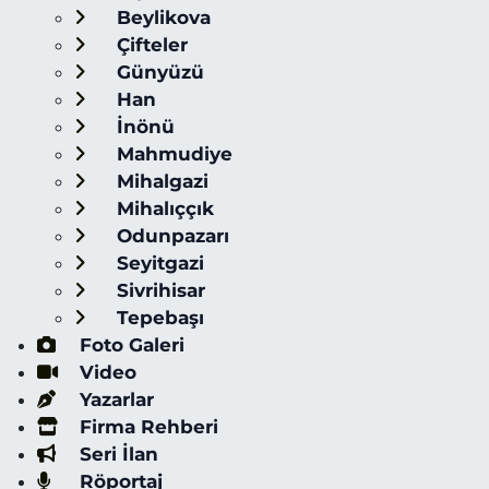
Beylikova
Çifteler
Günyüzü
Han
İnönü
Mahmudiye
Mihalgazi
Mihalıççık
Odunpazarı
Seyitgazi
Sivrihisar
Tepebaşı
Foto Galeri
Video
Yazarlar
Firma Rehberi
Seri İlan
Röportaj