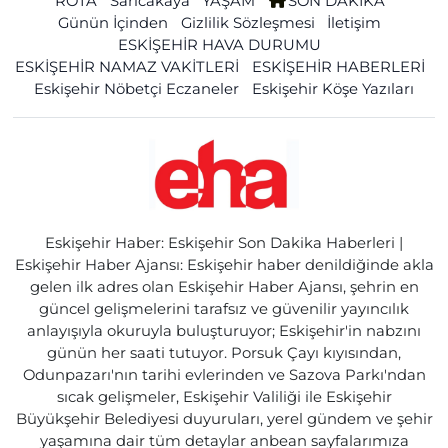
ROTA
Sarıcakaya
YAŞAM
SON DAKİKA
Günün İçinden
Gizlilik Sözleşmesi
İletişim
ESKİŞEHİR HAVA DURUMU
ESKİŞEHİR NAMAZ VAKİTLERİ
ESKİŞEHİR HABERLERİ
Eskişehir Nöbetçi Eczaneler
Eskişehir Köşe Yazıları
Eskişehir Haber: Eskişehir Son Dakika Haberleri |
Eskişehir Haber Ajansı: Eskişehir haber denildiğinde akla
gelen ilk adres olan Eskişehir Haber Ajansı, şehrin en
güncel gelişmelerini tarafsız ve güvenilir yayıncılık
anlayışıyla okuruyla buluşturuyor; Eskişehir'in nabzını
günün her saati tutuyor. Porsuk Çayı kıyısından,
Odunpazarı'nın tarihi evlerinden ve Sazova Parkı'ndan
sıcak gelişmeler, Eskişehir Valiliği ile Eskişehir
Büyükşehir Belediyesi duyuruları, yerel gündem ve şehir
yaşamına dair tüm detaylar anbean sayfalarımıza