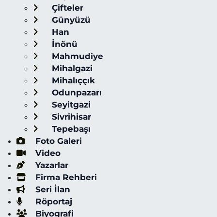
Çifteler
Günyüzü
Han
İnönü
Mahmudiye
Mihalgazi
Mihalıççık
Odunpazarı
Seyitgazi
Sivrihisar
Tepebaşı
Foto Galeri
Video
Yazarlar
Firma Rehberi
Seri İlan
Röportaj
Biyografi