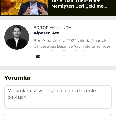
Tarihi Belli Oldu: İslam
Memiş'ten Geri Çekilme
Uyarısı
EDITÖR HAKKINDA
Alperen Ata
Ben Alperen Ata. 2024 yılında Anadolu
Üniversitesi Basın ve Yayın Bölümü’nden
mezun oldum. Eskişehir Haber
Ajansı’nda (EHA) muhabir ve editör
olarak görev yapıyorum. Haberlerimde
ağırlıklı olarak Eskişehir odaklı siyasi
konulara yer veriyorum.
Yorumlar