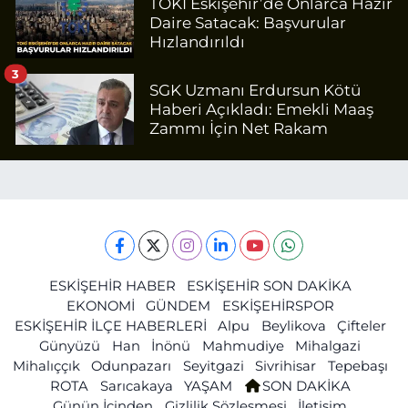
TOKİ Eskişehir’de Onlarca Hazır
Daire Satacak: Başvurular
Hızlandırıldı
3
SGK Uzmanı Erdursun Kötü
Haberi Açıkladı: Emekli Maaş
Zammı İçin Net Rakam
ESKİŞEHİR HABER
ESKİŞEHİR SON DAKİKA
EKONOMİ
GÜNDEM
ESKİŞEHİRSPOR
ESKİŞEHİR İLÇE HABERLERİ
Alpu
Beylikova
Çifteler
Günyüzü
Han
İnönü
Mahmudiye
Mihalgazi
Mihalıççık
Odunpazarı
Seyitgazi
Sivrihisar
Tepebaşı
ROTA
Sarıcakaya
YAŞAM
SON DAKİKA
Günün İçinden
Gizlilik Sözleşmesi
İletişim