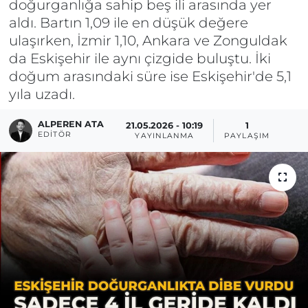
doğurganlığa sahip beş ili arasında yer
aldı. Bartın 1,09 ile en düşük değere
ulaşırken, İzmir 1,10, Ankara ve Zonguldak
da Eskişehir ile aynı çizgide buluştu. İki
doğum arasındaki süre ise Eskişehir'de 5,1
yıla uzadı.
ALPEREN ATA
21.05.2026 - 10:19
1
EDITÖR
YAYINLANMA
PAYLAŞIM