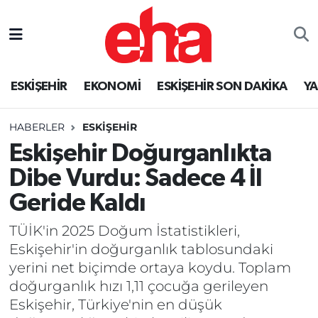
ESKİŞEHİR
EKONOMİ
ESKİŞEHİR SON DAKİKA
Y
HABERLER
ESKİŞEHİR
Eskişehir Doğurganlıkta
Dibe Vurdu: Sadece 4 İl
Geride Kaldı
TÜİK'in 2025 Doğum İstatistikleri,
Eskişehir'in doğurganlık tablosundaki
yerini net biçimde ortaya koydu. Toplam
doğurganlık hızı 1,11 çocuğa gerileyen
Eskişehir, Türkiye'nin en düşük