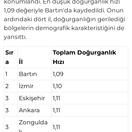
konumlandı. En düşük doğurganlık hızı
1,09 değeriyle Bartın'da kaydedildi. Onun
ardındaki dört il, doğurganlığın gerilediği
bölgelerin demografik karakteristiğini de
yansıttı.
Sır
Toplam Doğurganlık
a
İl
Hızı
1
Bartın
1,09
2
İzmir
1,10
3
Eskişehir
1,11
3
Ankara
1,11
Zongulda
3
1,11
k