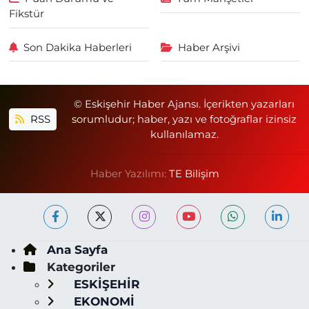
Fikstür
Son Dakika Haberleri
Haber Arşivi
© Eskişehir Haber Ajansı. İçerikten yazarları
RSS
sorumludur; haber, yazı ve fotoğraflar izinsiz
kullanılamaz.
Haber Yazılımı:
TE Bilişim
Ana Sayfa
Kategoriler
ESKİŞEHİR
EKONOMİ