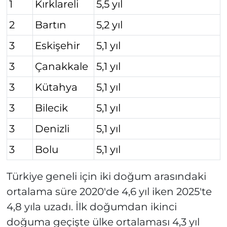
1
Kırklareli
5,5 yıl
2
Bartın
5,2 yıl
3
Eskişehir
5,1 yıl
3
Çanakkale
5,1 yıl
3
Kütahya
5,1 yıl
3
Bilecik
5,1 yıl
3
Denizli
5,1 yıl
3
Bolu
5,1 yıl
Türkiye geneli için iki doğum arasındaki
ortalama süre 2020'de 4,6 yıl iken 2025'te
4,8 yıla uzadı. İlk doğumdan ikinci
doğuma geçişte ülke ortalaması 4,3 yıl