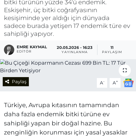
bitki türünün yüzde 34'ü endemik.
Eskişehir, üç bitki coğrafyasının
kesişiminde yer aldığı için dünyada
sadece burada yetişen 17 endemik türe ev
sahipliği yapıyor.
EMRE KAYMAL
20.05.2026 - 16:23
11
EDITÖR
YAYINLANMA
PAYLAŞIM
Paylaş
-
+
A
A
Türkiye, Avrupa kıtasının tamamından
daha fazla endemik bitki türüne ev
sahipliği yapan bir doğal hazine. Bu
zenginliğin korunması için yasal yasaklar