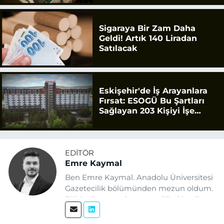
Sigaraya Bir Zam Daha
Geldi! Artık 140 Liradan
Satılacak
Eskişehir'de İş Arayanlara
Fırsat: ESOGÜ Bu Şartları
Sağlayan 203 Kişiyi İşe
Alacak
EDITÖR
Emre Kaymal
Ben Emre Kaymal. Anadolu Üniversitesi
Gazetecilik bölümünden mezun oldum.
Eğitim hayatım boyunca dijital içerik
üretimi ve arama motoru
optimizasyonu (SEO) alanlarına ilgi