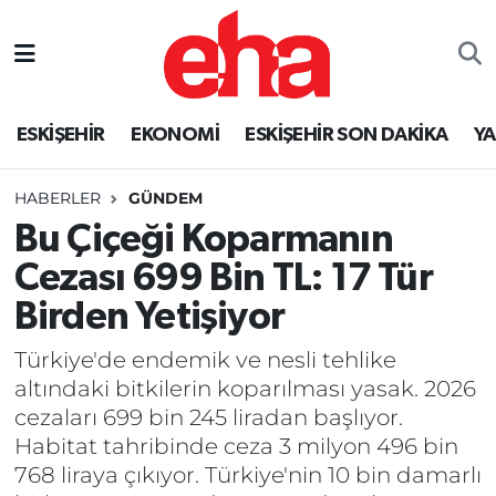
ESKİŞEHİR
EKONOMİ
ESKİŞEHİR SON DAKİKA
Y
HABERLER
GÜNDEM
Bu Çiçeği Koparmanın
Cezası 699 Bin TL: 17 Tür
Birden Yetişiyor
Türkiye'de endemik ve nesli tehlike
altındaki bitkilerin koparılması yasak. 2026
cezaları 699 bin 245 liradan başlıyor.
Habitat tahribinde ceza 3 milyon 496 bin
768 liraya çıkıyor. Türkiye'nin 10 bin damarlı