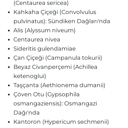
(Centaurea sericea)
Kahkaha Çiçeği (Convolvulus
pulvinatus): Sündiken Dağları'nda
Alis (Alyssum niveum)
Centaurea nivea
Sideritis gulendamiae
Çan Çiçeği (Campanula tokurii)
Beyaz Civanperçemi (Achillea
ketenoglui)
Taşçanta (Aethionema dumanii)
Çöven Otu (Gypsophila
osmangaziensis): Osmangazi
Dağı'nda
Kantoron (Hypericum sechmenii)