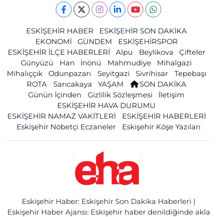
ESKİŞEHİR HABER
ESKİŞEHİR SON DAKİKA
EKONOMİ
GÜNDEM
ESKİŞEHİRSPOR
ESKİŞEHİR İLÇE HABERLERİ
Alpu
Beylikova
Çifteler
Günyüzü
Han
İnönü
Mahmudiye
Mihalgazi
Mihalıççık
Odunpazarı
Seyitgazi
Sivrihisar
Tepebaşı
ROTA
Sarıcakaya
YAŞAM
SON DAKİKA
Günün İçinden
Gizlilik Sözleşmesi
İletişim
ESKİŞEHİR HAVA DURUMU
ESKİŞEHİR NAMAZ VAKİTLERİ
ESKİŞEHİR HABERLERİ
Eskişehir Nöbetçi Eczaneler
Eskişehir Köşe Yazıları
Eskişehir Haber: Eskişehir Son Dakika Haberleri |
Eskişehir Haber Ajansı: Eskişehir haber denildiğinde akla