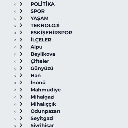
POLİTİKA
SPOR
YAŞAM
TEKNOLOJİ
ESKİŞEHİRSPOR
İLÇELER
Alpu
Beylikova
Çifteler
Günyüzü
Han
İnönü
Mahmudiye
Mihalgazi
Mihalıççık
Odunpazarı
Seyitgazi
Sivrihisar