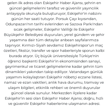
gelen ilk adres olan Eskişehir Haber Ajansı, şehrin en
güncel gelişmelerini tarafsız ve güvenilir yayıncılık
anlayışıyla okuruyla buluşturuyor; Eskişehir'in nabzını
günün her saati tutuyor. Porsuk Çayı kıyısından,
Odunpazarı'nın tarihi evlerinden ve Sazova Parkı'ndan
sıcak gelişmeler, Eskişehir Valiliği ile Eskişehir
Büyükşehir Belediyesi duyuruları, yerel gündem ve şehir
yaşamına dair tüm detaylar anbean sayfalarımıza
taşınıyor. Kırmızı-Siyah sevdamız Eskişehirspor'un maç
özetleri, fikstür, transfer ve spor haberleriyle sporun kalbi
burada atıyor. Üç büyük üniversitesiyle Türkiye'nin
öğrenci başkenti Eskişehir'in ekonomisinden sanayi,
gayrimenkul ve ticaret gelişmelerine kadar şehrin tüm
dinamikleri yakından takip ediliyor. Vatandaşın günlük
yaşamını kolaylaştıran Eskişehir nöbetçi eczane listesi,
namaz ve ezan vakitleri, anlık hava durumu, tramvay ve
ulaşım bilgileri, etkinlik rehberi ve önemli duyurular
güncel olarak sunulur. Merkezden ilçelere kadar
Eskişehir'in sesi olan Eskişehir Haber Ajansı; doğru, hızlı
ve güvenilir Eskişehir haberlerine ulaşmanın adresi.