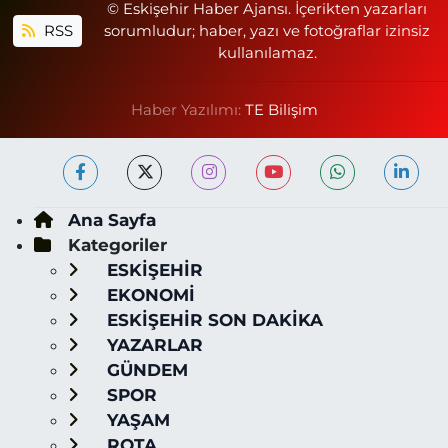
© Eskişehir Haber Ajansı. İçerikten yazarları
RSS
sorumludur; haber, yazı ve fotoğraflar izinsiz
kullanılamaz.
Haber Yazılımı:
TE Bilişim
Ana Sayfa
Kategoriler
ESKİŞEHİR
EKONOMİ
ESKİŞEHİR SON DAKİKA
YAZARLAR
GÜNDEM
SPOR
YAŞAM
ROTA