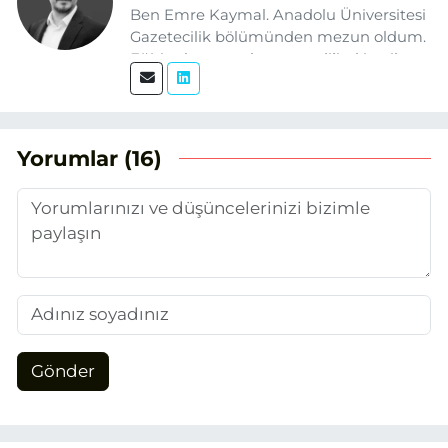
Ben Emre Kaymal. Anadolu Üniversitesi
Gazetecilik bölümünden mezun oldum.
Eğitim hayatım boyunca dijital içerik
üretimi ve arama motoru
optimizasyonu (SEO) alanlarına ilgi
duydum. Şu anda SEO odaklı içerikler
üretiyorum. Haberlerimde güncel
Yorumlar (16)
verileri ve okuyucu odaklı yaklaşımı
temel alıyorum.
Gönder