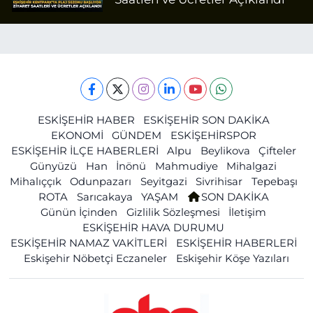
ESKİŞEHİR HABER
ESKİŞEHİR SON DAKİKA
EKONOMİ
GÜNDEM
ESKİŞEHİRSPOR
ESKİŞEHİR İLÇE HABERLERİ
Alpu
Beylikova
Çifteler
Günyüzü
Han
İnönü
Mahmudiye
Mihalgazi
Mihalıççık
Odunpazarı
Seyitgazi
Sivrihisar
Tepebaşı
ROTA
Sarıcakaya
YAŞAM
SON DAKİKA
Günün İçinden
Gizlilik Sözleşmesi
İletişim
ESKİŞEHİR HAVA DURUMU
ESKİŞEHİR NAMAZ VAKİTLERİ
ESKİŞEHİR HABERLERİ
Eskişehir Nöbetçi Eczaneler
Eskişehir Köşe Yazıları