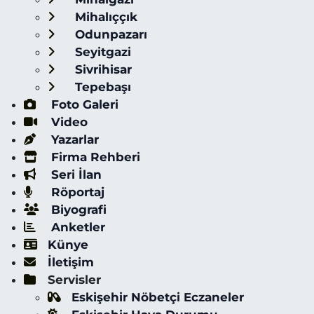
Mihalıççık
Odunpazarı
Seyitgazi
Sivrihisar
Tepebaşı
Foto Galeri
Video
Yazarlar
Firma Rehberi
Seri İlan
Röportaj
Biyografi
Anketler
Künye
İletişim
Servisler
Eskişehir Nöbetçi Eczaneler