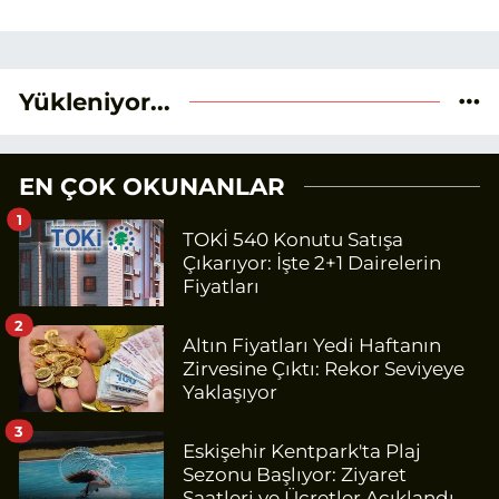
Yükleniyor...
EN ÇOK OKUNANLAR
1
TOKİ 540 Konutu Satışa
Çıkarıyor: İşte 2+1 Dairelerin
Fiyatları
2
Altın Fiyatları Yedi Haftanın
Zirvesine Çıktı: Rekor Seviyeye
Yaklaşıyor
3
Eskişehir Kentpark'ta Plaj
Sezonu Başlıyor: Ziyaret
Saatleri ve Ücretler Açıklandı