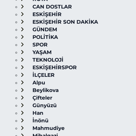
CAN DOSTLAR
ESKİŞEHİR
ESKİŞEHİR SON DAKİKA
GÜNDEM
POLİTİKA
SPOR
YAŞAM
TEKNOLOJİ
ESKİŞEHİRSPOR
İLÇELER
Alpu
Beylikova
Çifteler
Günyüzü
Han
İnönü
Mahmudiye
Mihalgazi