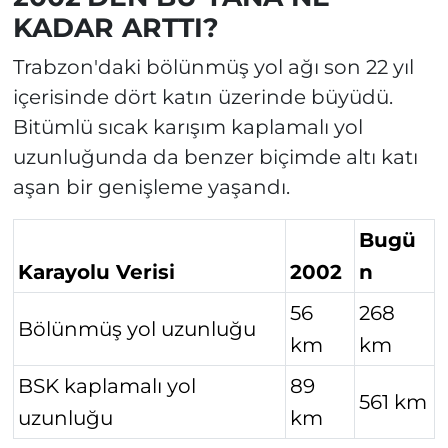
KADAR ARTTI?
Trabzon'daki bölünmüş yol ağı son 22 yıl
içerisinde dört katın üzerinde büyüdü.
Bitümlü sıcak karışım kaplamalı yol
uzunluğunda da benzer biçimde altı katı
aşan bir genişleme yaşandı.
Bugü
Karayolu Verisi
2002
n
56
268
Bölünmüş yol uzunluğu
km
km
BSK kaplamalı yol
89
561 km
uzunluğu
km