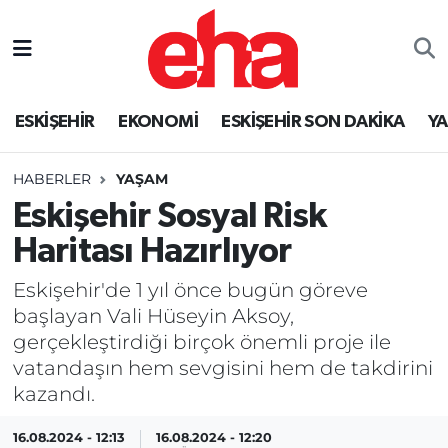
ESKİŞEHİR
EKONOMİ
ESKİŞEHİR SON DAKİKA
Y
HABERLER
YAŞAM
Eskişehir Sosyal Risk
Haritası Hazırlıyor
Eskişehir'de 1 yıl önce bugün göreve
başlayan Vali Hüseyin Aksoy,
gerçekleştirdiği birçok önemli proje ile
vatandaşın hem sevgisini hem de takdirini
kazandı.
16.08.2024 - 12:13
16.08.2024 - 12:20