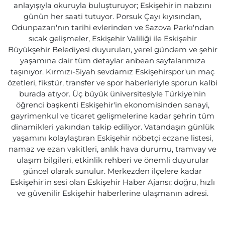
anlayışıyla okuruyla buluşturuyor; Eskişehir'in nabzını
günün her saati tutuyor. Porsuk Çayı kıyısından,
Odunpazarı'nın tarihi evlerinden ve Sazova Parkı'ndan
sıcak gelişmeler, Eskişehir Valiliği ile Eskişehir
Büyükşehir Belediyesi duyuruları, yerel gündem ve şehir
yaşamına dair tüm detaylar anbean sayfalarımıza
taşınıyor. Kırmızı-Siyah sevdamız Eskişehirspor'un maç
özetleri, fikstür, transfer ve spor haberleriyle sporun kalbi
burada atıyor. Üç büyük üniversitesiyle Türkiye'nin
öğrenci başkenti Eskişehir'in ekonomisinden sanayi,
gayrimenkul ve ticaret gelişmelerine kadar şehrin tüm
dinamikleri yakından takip ediliyor. Vatandaşın günlük
yaşamını kolaylaştıran Eskişehir nöbetçi eczane listesi,
namaz ve ezan vakitleri, anlık hava durumu, tramvay ve
ulaşım bilgileri, etkinlik rehberi ve önemli duyurular
güncel olarak sunulur. Merkezden ilçelere kadar
Eskişehir'in sesi olan Eskişehir Haber Ajansı; doğru, hızlı
ve güvenilir Eskişehir haberlerine ulaşmanın adresi.