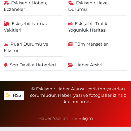
Eskişehir Nöbetçi
Eskişehir Hava
Eczaneler
Durumu
Eskişehir Namaz
Eskişehir Trafik
Vakitleri
Yoğunluk Haritası
Puan Durumu ve
Tüm Manşetler
Fikstür
Son Dakika Haberleri
Haber Arşivi
© Eskişehir Haber Ajansı. İçerikten yazarları
RSS
sorumludur. Haber, yazı ve fotoğraflar izinsiz
kullanılamaz.
Haber Yazılımı:
TE Bilişim