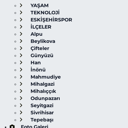
YAŞAM
TEKNOLOJİ
ESKİŞEHİRSPOR
İLÇELER
Alpu
Beylikova
Çifteler
Günyüzü
Han
İnönü
Mahmudiye
Mihalgazi
Mihalıççık
Odunpazarı
Seyitgazi
Sivrihisar
Tepebaşı
Foto Galeri