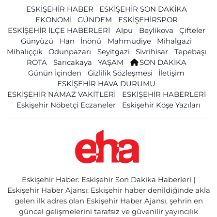
ESKİŞEHİR HABER
ESKİŞEHİR SON DAKİKA
EKONOMİ
GÜNDEM
ESKİŞEHİRSPOR
ESKİŞEHİR İLÇE HABERLERİ
Alpu
Beylikova
Çifteler
Günyüzü
Han
İnönü
Mahmudiye
Mihalgazi
Mihalıççık
Odunpazarı
Seyitgazi
Sivrihisar
Tepebaşı
ROTA
Sarıcakaya
YAŞAM
SON DAKİKA
Günün İçinden
Gizlilik Sözleşmesi
İletişim
ESKİŞEHİR HAVA DURUMU
ESKİŞEHİR NAMAZ VAKİTLERİ
ESKİŞEHİR HABERLERİ
Eskişehir Nöbetçi Eczaneler
Eskişehir Köşe Yazıları
Eskişehir Haber: Eskişehir Son Dakika Haberleri |
Eskişehir Haber Ajansı: Eskişehir haber denildiğinde akla
gelen ilk adres olan Eskişehir Haber Ajansı, şehrin en
güncel gelişmelerini tarafsız ve güvenilir yayıncılık