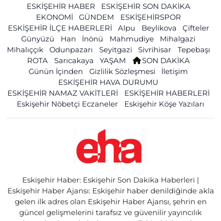
ESKİŞEHİR HABER
ESKİŞEHİR SON DAKİKA
EKONOMİ
GÜNDEM
ESKİŞEHİRSPOR
ESKİŞEHİR İLÇE HABERLERİ
Alpu
Beylikova
Çifteler
Günyüzü
Han
İnönü
Mahmudiye
Mihalgazi
Mihalıççık
Odunpazarı
Seyitgazi
Sivrihisar
Tepebaşı
ROTA
Sarıcakaya
YAŞAM
SON DAKİKA
Günün İçinden
Gizlilik Sözleşmesi
İletişim
ESKİŞEHİR HAVA DURUMU
ESKİŞEHİR NAMAZ VAKİTLERİ
ESKİŞEHİR HABERLERİ
Eskişehir Nöbetçi Eczaneler
Eskişehir Köşe Yazıları
Eskişehir Haber: Eskişehir Son Dakika Haberleri |
Eskişehir Haber Ajansı: Eskişehir haber denildiğinde akla
gelen ilk adres olan Eskişehir Haber Ajansı, şehrin en
güncel gelişmelerini tarafsız ve güvenilir yayıncılık