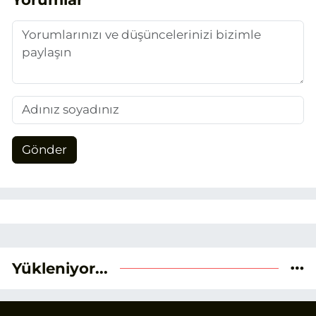
duygusunun etkisiyle basın sektörüne
adım attım.
Gönder
Yükleniyor...