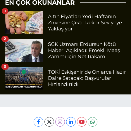
EN ÇOK OKUNANLAR
1
Altın Fiyatları Yedi Haftanın
Zirvesine Çıktı: Rekor Seviyeye
Yaklaşıyor
2
SGK Uzmanı Erdursun Kötü
Haberi Açıkladı: Emekli Maaş
Zammı İçin Net Rakam
3
TOKİ Eskişehir’de Onlarca Hazır
Daire Satacak: Başvurular
Hızlandırıldı