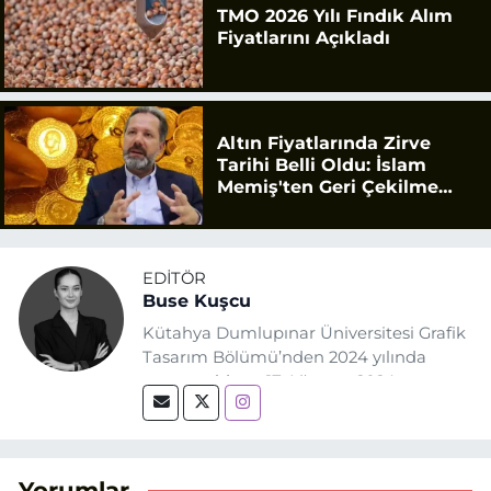
TMO 2026 Yılı Fındık Alım
Fiyatlarını Açıkladı
Altın Fiyatlarında Zirve
Tarihi Belli Oldu: İslam
Memiş'ten Geri Çekilme
Uyarısı
EDITÖR
Buse Kuşcu
Kütahya Dumlupınar Üniversitesi Grafik
Tasarım Bölümü’nden 2024 yılında
mezun oldum. 17 Ağustos 2024
tarihinde, Grafik Tasarım alanında staj
yaptığım Eskişehir Haber Ajansı’nda
(EHA) gazetecilik mesleğinin temel
unsurlarından biri olan merak
Yorumlar