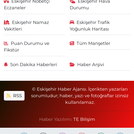
Eskişehir Nöbetçi
Eskişehir Hava
Eczaneler
Durumu
Eskişehir Namaz
Eskişehir Trafik
Vakitleri
Yoğunluk Haritası
Puan Durumu ve
Tüm Manşetler
Fikstür
Son Dakika Haberleri
Haber Arşivi
© Eskişehir Haber Ajansı. İçerikten yazarları
RSS
sorumludur; haber, yazı ve fotoğraflar izinsiz
kullanılamaz.
Haber Yazılımı:
TE Bilişim