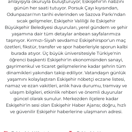
anlayışıyla okuruyla buluşturuyor; Eskişehir'in nabzını
günün her saati tutuyor. Porsuk Çayı kıyısından,
Odunpazarı'nın tarihi evlerinden ve Sazova Parkı'ndan
sıcak gelişmeler, Eskişehir Valiliği ile Eskişehir
Büyükşehir Belediyesi duyuruları, yerel gündem ve şehir
yaşamına dair tüm detaylar anbean sayfalarımıza
taşınıyor. Kırmızı-Siyah sevdamız Eskişehirspor'un maç
özetleri, fikstür, transfer ve spor haberleriyle sporun kalbi
burada atıyor. Üç büyük üniversitesiyle Türkiye'nin
öğrenci başkenti Eskişehir'in ekonomisinden sanayi,
gayrimenkul ve ticaret gelişmelerine kadar şehrin tüm
dinamikleri yakından takip ediliyor. Vatandaşın günlük
yaşamını kolaylaştıran Eskişehir nöbetçi eczane listesi,
namaz ve ezan vakitleri, anlık hava durumu, tramvay ve
ulaşım bilgileri, etkinlik rehberi ve önemli duyurular
güncel olarak sunulur. Merkezden ilçelere kadar
Eskişehir'in sesi olan Eskişehir Haber Ajansı; doğru, hızlı
ve güvenilir Eskişehir haberlerine ulaşmanın adresi.