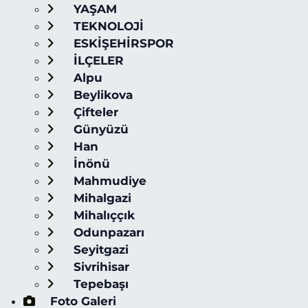
YAŞAM
TEKNOLOJİ
ESKİŞEHİRSPOR
İLÇELER
Alpu
Beylikova
Çifteler
Günyüzü
Han
İnönü
Mahmudiye
Mihalgazi
Mihalıççık
Odunpazarı
Seyitgazi
Sivrihisar
Tepebaşı
Foto Galeri