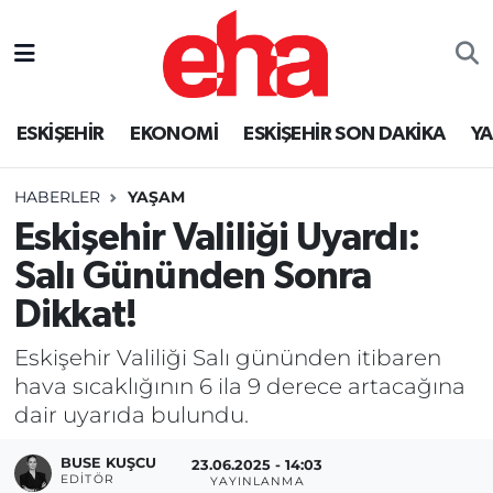
ESKİŞEHİR
EKONOMİ
ESKİŞEHİR SON DAKİKA
Y
HABERLER
YAŞAM
Eskişehir Valiliği Uyardı:
Salı Gününden Sonra
Dikkat!
Eskişehir Valiliği Salı gününden itibaren
hava sıcaklığının 6 ila 9 derece artacağına
dair uyarıda bulundu.
BUSE KUŞCU
23.06.2025 - 14:03
EDITÖR
YAYINLANMA