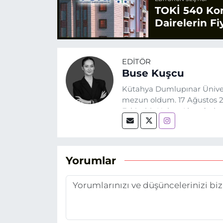
TOKİ 540 Konu
Dairelerin Fiy
EDITÖR
Buse Kuşcu
Kütahya Dumlupınar Üniver
mezun oldum. 17 Ağustos 20
Eskişehir Haber Ajansı’nda
biri olan merak duygusunun
Yorumlar