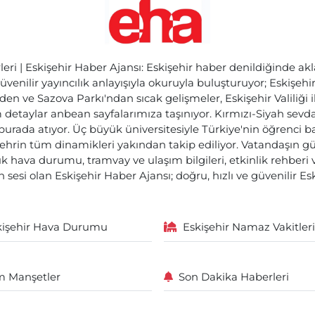
ri | Eskişehir Haber Ajansı: Eskişehir haber denildiğinde akl
üvenilir yayıncılık anlayışıyla okuruyla buluşturuyor; Eskişeh
den ve Sazova Parkı'ndan sıcak gelişmeler, Eskişehir Valiliği 
etaylar anbean sayfalarımıza taşınıyor. Kırmızı-Siyah sevdam
 burada atıyor. Üç büyük üniversitesiyle Türkiye'nin öğrenci 
ehrin tüm dinamikleri yakından takip ediliyor. Vatandaşın gü
lık hava durumu, tramvay ve ulaşım bilgileri, etkinlik rehber
 sesi olan Eskişehir Haber Ajansı; doğru, hızlı ve güvenilir E
kişehir Hava Durumu
Eskişehir Namaz Vakitleri
 Manşetler
Son Dakika Haberleri