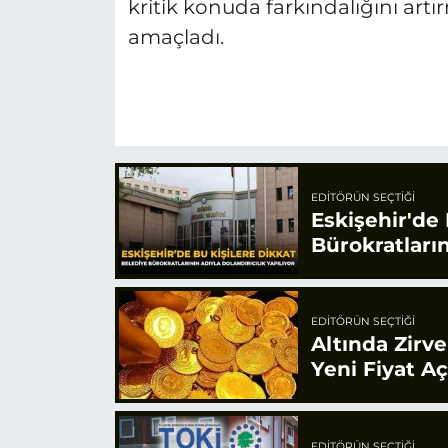
kritik konuda farkındalığını artı
amaçladı.
EDITÖRÜN SEÇTIĞI
Eskişehir'de 
Bürokratların
EDITÖRÜN SEÇTIĞI
Altında Zirv
Yeni Fiyat A
EDITÖRÜN SEÇTIĞI