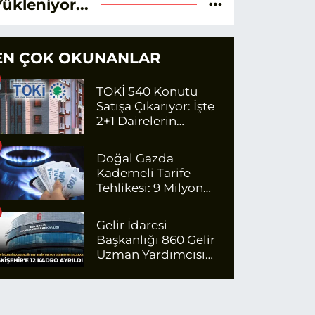
Yükleniyor...
EN ÇOK OKUNANLAR
TOKİ 540 Konutu
Satışa Çıkarıyor: İşte
2+1 Dairelerin
Fiyatları
Doğal Gazda
Kademeli Tarife
Tehlikesi: 9 Milyon
Kişi Fazla Para
Ödeyecek
Gelir İdaresi
Başkanlığı 860 Gelir
Uzman Yardımcısı
Alacak: Eskişehir'e 12
Kadro Ayrıldı