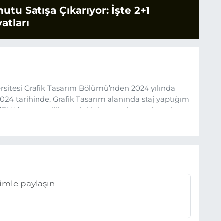
tu Satışa Çıkarıyor: İşte 2+1
atları
sitesi Grafik Tasarım Bölümü’nden 2024 yılında
24 tarihinde, Grafik Tasarım alanında staj yaptığım
 (EHA) gazetecilik mesleğinin temel unsurlarından
 etkisiyle basın sektörüne adım attım.