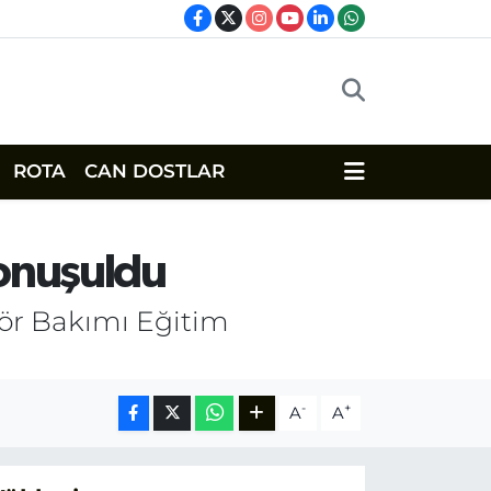
ROTA
CAN DOSTLAR
Konuşuldu
ör Bakımı Eğitim
-
+
A
A