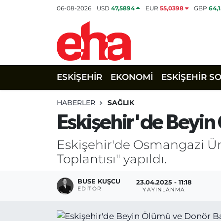
06-08-2026
USD
47,5894
EUR
55,0398
GBP
64,
ESKİŞEHİR
EKONOMİ
ESKİŞEHİR S
HABERLER
SAĞLIK
Eskişehir'de Beyi
Eskişehir'de Osmangazi Ün
Toplantısı" yapıldı.
BUSE KUŞCU
23.04.2025 - 11:18
EDITÖR
YAYINLANMA