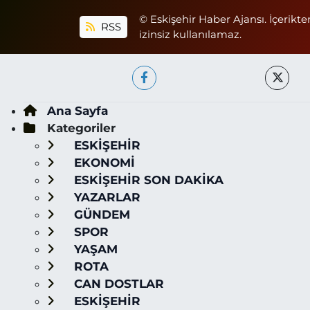
© Eskişehir Haber Ajansı. İçerikte
RSS
izinsiz kullanılamaz.
Ana Sayfa
Kategoriler
ESKİŞEHİR
EKONOMİ
ESKİŞEHİR SON DAKİKA
YAZARLAR
GÜNDEM
SPOR
YAŞAM
ROTA
CAN DOSTLAR
ESKİŞEHİR