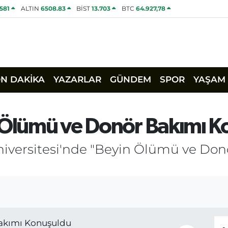
1581
ALTIN
6508.83
BİST
13.703
BTC
64.927,78
ON DAKİKA
YAZARLAR
GÜNDEM
SPOR
YAŞAM
n Ölümü ve Donör Bakımı 
iversitesi'nde "Beyin Ölümü ve Don