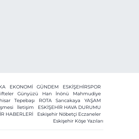
İKA
EKONOMİ
GÜNDEM
ESKİŞEHİRSPOR
ifteler
Günyüzü
Han
İnönü
Mahmudiye
ihisar
Tepebaşı
ROTA
Sarıcakaya
YAŞAM
leşmesi
İletişim
ESKİŞEHİR HAVA DURUMU
İR HABERLERİ
Eskişehir Nöbetçi Eczaneler
Eskişehir Köşe Yazıları