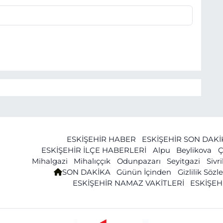
ESKİŞEHİR HABER
ESKİŞEHİR SON DAK
ESKİŞEHİR İLÇE HABERLERİ
Alpu
Beylikova
Ç
Mihalgazi
Mihalıççık
Odunpazarı
Seyitgazi
Sivr
SON DAKİKA
Günün İçinden
Gizlilik Söz
ESKİŞEHİR NAMAZ VAKİTLERİ
ESKİŞEH