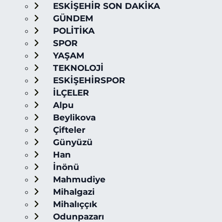
ESKİŞEHİR SON DAKİKA
GÜNDEM
POLİTİKA
SPOR
YAŞAM
TEKNOLOJİ
ESKİŞEHİRSPOR
İLÇELER
Alpu
Beylikova
Çifteler
Günyüzü
Han
İnönü
Mahmudiye
Mihalgazi
Mihalıççık
Odunpazarı