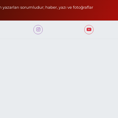
n yazarları sorumludur; haber, yazı ve fotoğraflar