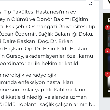
 Tıp Fakültesi Hastanesi’nin ev
"Beyin Ölümü ve Donör Bakımı Eğitim
ya, Eskişehir Osmangazi Üniversitesi Tıp
1
a Özcan Özdemir, Sağlık Bakanlığı Doku,
i Daire Başkanı Doç. Dr. Erkan
i Başkanı Op. Dr. Ersin Işıldı, Hastane
2
in Gürsoy, akademisyenler, özel, kamu
ordinatörleri ile hekimler katıldı.
 nörolojik ve radyolojik
3
ımında enfeksiyon hastalıkları
ne sunumlar yapıldı. Katılımcıların
dikkatle dinlediği ve alanda uzman
örüldü. Toplantı, sağlık çalışanlarının bu