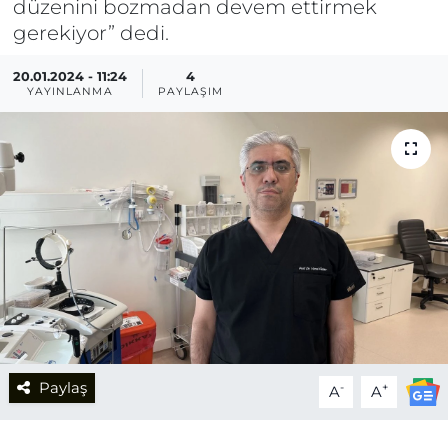
düzenini bozmadan devem ettirmek
gerekiyor” dedi.
20.01.2024 - 11:24
4
YAYINLANMA
PAYLAŞIM
Paylaş
-
+
A
A