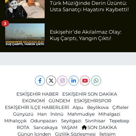
Türk Müziğinde Derin Üzüntü:
Usta Sanatçı Hayatını Kaybetti!
3
Eskişehir’de Akılalmaz Olay:
Kuş Çarptı, Yangın Çıktı!
ESKİŞEHİR HABER
ESKİŞEHİR SON DAKİKA
EKONOMİ
GÜNDEM
ESKİŞEHİRSPOR
ESKİŞEHİR İLÇE HABERLERİ
Alpu
Beylikova
Çifteler
Günyüzü
Han
İnönü
Mahmudiye
Mihalgazi
Mihalıççık
Odunpazarı
Seyitgazi
Sivrihisar
Tepebaşı
ROTA
Sarıcakaya
YAŞAM
SON DAKİKA
Günün İçinden
Gizlilik Sözleşmesi
İletişim