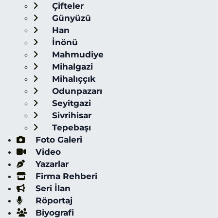
Çifteler
Günyüzü
Han
İnönü
Mahmudiye
Mihalgazi
Mihalıççık
Odunpazarı
Seyitgazi
Sivrihisar
Tepebaşı
Foto Galeri
Video
Yazarlar
Firma Rehberi
Seri İlan
Röportaj
Biyografi