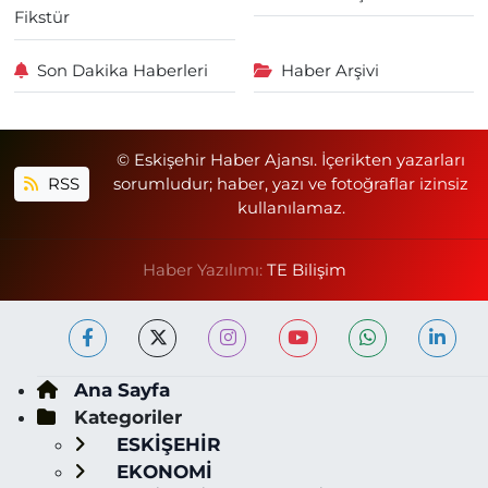
Fikstür
Son Dakika Haberleri
Haber Arşivi
© Eskişehir Haber Ajansı. İçerikten yazarları
RSS
sorumludur; haber, yazı ve fotoğraflar izinsiz
kullanılamaz.
Haber Yazılımı:
TE Bilişim
Ana Sayfa
Kategoriler
ESKİŞEHİR
EKONOMİ