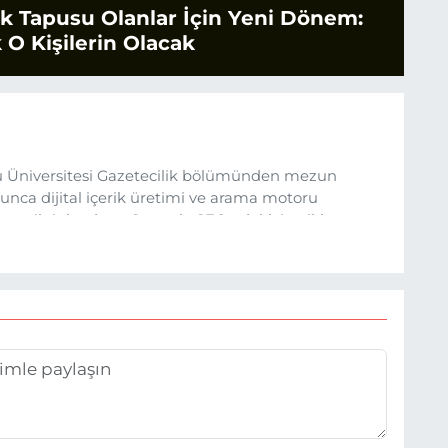
tak Tapusu Olanlar İçin Yeni Dönem:
 O Kişilerin Olacak
 Üniversitesi Gazetecilik bölümünden mezun
nca dijital içerik üretimi ve arama motoru
ına ilgi duydum. Şu anda SEO odaklı içerikler
üncel verileri ve okuyucu odaklı yaklaşımı temel