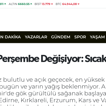
811
ALTIN
6660.55
BİST
13.779
BTC
64.944,08
ON DAKİKA
YAZARLAR
GÜNDEM
SPOR
YAŞAM
Perşembe Değişiyor: Sıcakl
 bulutlu ve açık geçecek, en yüksek 
e bugün ve yarın yağış beklenmiyor.
r'de gök gürültülü sağanak başlayac
dirne, Kırklareli, Erzurum, Kars ve 