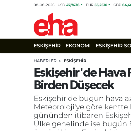
08-08-2026
USD
47,7436
EUR
55,2510
GBP
64,4
ESKİŞEHİR
EKONOMİ
ESKİŞEHİR S
HABERLER
ESKİŞEHİR
Eskişehir'de Hava 
Birden Düşecek
Eskişehir'de bugün hava az
Meteoroloji'ye göre kentt
gününden itibaren Eskişehi
Ülke genelinde ise bugün E