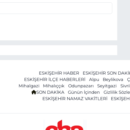
ESKİŞEHİR HABER
ESKİŞEHİR SON DAK
ESKİŞEHİR İLÇE HABERLERİ
Alpu
Beylikova
Ç
Mihalgazi
Mihalıççık
Odunpazarı
Seyitgazi
Sivr
SON DAKİKA
Günün İçinden
Gizlilik Söz
ESKİŞEHİR NAMAZ VAKİTLERİ
ESKİŞEH