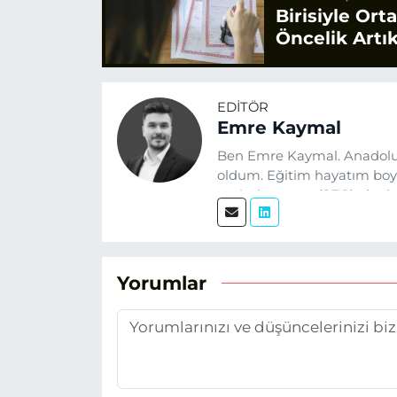
Birisiyle Or
Öncelik Artık
EDITÖR
Emre Kaymal
Ben Emre Kaymal. Anadolu
oldum. Eğitim hayatım boyu
optimizasyonu (SEO) alanlar
üretiyorum. Haberlerimde g
alıyorum.
Yorumlar