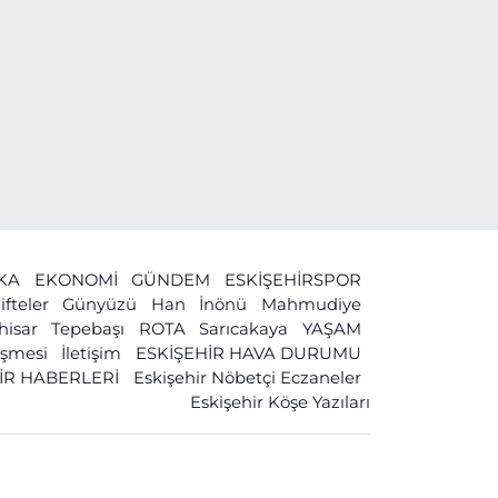
İKA
EKONOMİ
GÜNDEM
ESKİŞEHİRSPOR
ifteler
Günyüzü
Han
İnönü
Mahmudiye
ihisar
Tepebaşı
ROTA
Sarıcakaya
YAŞAM
leşmesi
İletişim
ESKİŞEHİR HAVA DURUMU
İR HABERLERİ
Eskişehir Nöbetçi Eczaneler
Eskişehir Köşe Yazıları