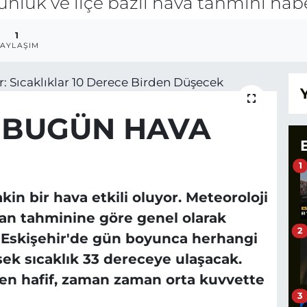
günlük ve ilçe bazlı hava tahmini hab
1
AYLAŞIM
E BUGÜN HAVA
1
in bir hava etkili oluyor. Meteoroloji
an tahminine göre genel olarak
2
. Eskişehir'de gün boyunca herhangi
ek sıcaklık 33 dereceye ulaşacak.
en hafif, zaman zaman orta kuvvette
3