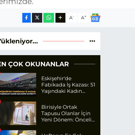
erimizde.
-
+
A
A
Yükleniyor...
EN ÇOK OKUNANLAR
Eskişehir'de
Fabikada İş Kazası: 51
Yaşındaki Kadın
Bacağını Kaybetti
Birisiyle Ortak
Tapusu Olanlar İçin
Yeni Dönem: Öncelik
Artık O Kişilerin
Olacak