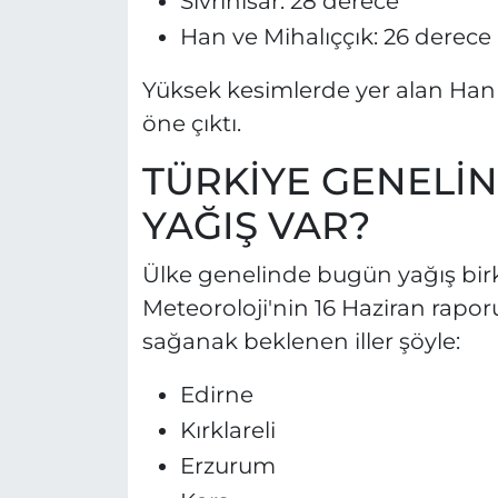
Sivrihisar: 28 derece
Han ve Mihalıççık: 26 derece
Yüksek kesimlerde yer alan Han ve
öne çıktı.
TÜRKİYE GENELİN
YAĞIŞ VAR?
Ülke genelinde bugün yağış birka
Meteoroloji'nin 16 Haziran rapo
sağanak beklenen iller şöyle:
Edirne
Kırklareli
Erzurum