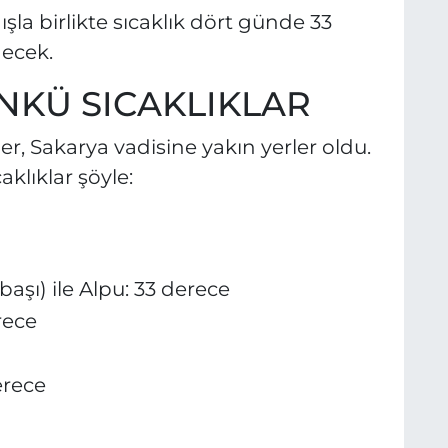
la birlikte sıcaklık dört günde 33
ecek.
NKÜ SICAKLIKLAR
er, Sakarya vadisine yakın yerler oldu.
klıklar şöyle:
şı) ile Alpu: 33 derece
rece
erece