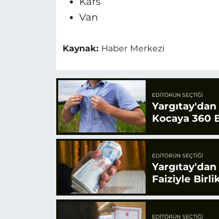
Kars
Van
Kaynak:
Haber Merkezi
EDITÖRÜN SEÇTIĞI
Yargıtay'dan
Kocaya 360 B
EDITÖRÜN SEÇTIĞI
Yargıtay'dan
Faiziyle Bir
EDITÖRÜN SEÇTIĞI