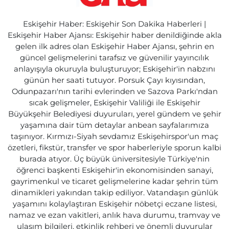
Eskişehir Haber: Eskişehir Son Dakika Haberleri |
Eskişehir Haber Ajansı: Eskişehir haber denildiğinde akla
gelen ilk adres olan Eskişehir Haber Ajansı, şehrin en
güncel gelişmelerini tarafsız ve güvenilir yayıncılık
anlayışıyla okuruyla buluşturuyor; Eskişehir'in nabzını
günün her saati tutuyor. Porsuk Çayı kıyısından,
Odunpazarı'nın tarihi evlerinden ve Sazova Parkı'ndan
sıcak gelişmeler, Eskişehir Valiliği ile Eskişehir
Büyükşehir Belediyesi duyuruları, yerel gündem ve şehir
yaşamına dair tüm detaylar anbean sayfalarımıza
taşınıyor. Kırmızı-Siyah sevdamız Eskişehirspor'un maç
özetleri, fikstür, transfer ve spor haberleriyle sporun kalbi
burada atıyor. Üç büyük üniversitesiyle Türkiye'nin
öğrenci başkenti Eskişehir'in ekonomisinden sanayi,
gayrimenkul ve ticaret gelişmelerine kadar şehrin tüm
dinamikleri yakından takip ediliyor. Vatandaşın günlük
yaşamını kolaylaştıran Eskişehir nöbetçi eczane listesi,
namaz ve ezan vakitleri, anlık hava durumu, tramvay ve
ulaşım bilgileri, etkinlik rehberi ve önemli duyurular