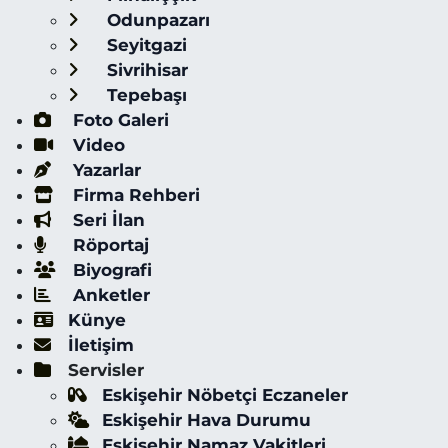
Odunpazarı
Seyitgazi
Sivrihisar
Tepebaşı
Foto Galeri
Video
Yazarlar
Firma Rehberi
Seri İlan
Röportaj
Biyografi
Anketler
Künye
İletişim
Servisler
Eskişehir Nöbetçi Eczaneler
Eskişehir Hava Durumu
Eskişehir Namaz Vakitleri