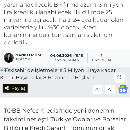
yararlanabilecek. Bir firma azami 3 milyon
lira kredi kullanabilecek. İlk dilimde 25
milyar lira açılacak. Faiz, 24 aya kadar olan
vadelerde yıllık %36 olacak. Kredi
kullanımına dair tüm şartları sizler için
derledik.
YANKI ÜZÜM
04.06.2026 - 11:15
1
EDITÖR
YAYINLANMA
PAYLAŞIM
Paylaş
-
+
A
A
TOBB Nefes Kredisi'nde yeni dönemin
takvimi netleşti. Türkiye Odalar ve Borsalar
Birliği ile Kredi Garanti Fonu'nun ortak