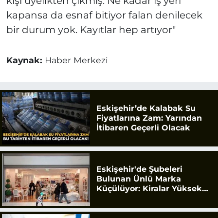
kişi üyelikten çıkmış. Ne kadar iş yeri
kapansa da esnaf bitiyor falan denilecek
bir durum yok. Kayıtlar hep artıyor"
Kaynak:
Haber Merkezi
Eskişehir’de Kalabak Su
Fiyatlarına Zam: Yarından
İtibaren Geçerli Olacak
Eskişehir'de Şubeleri
Bulunan Ünlü Marka
Küçülüyor: Kiralar Yüksek
Geldi