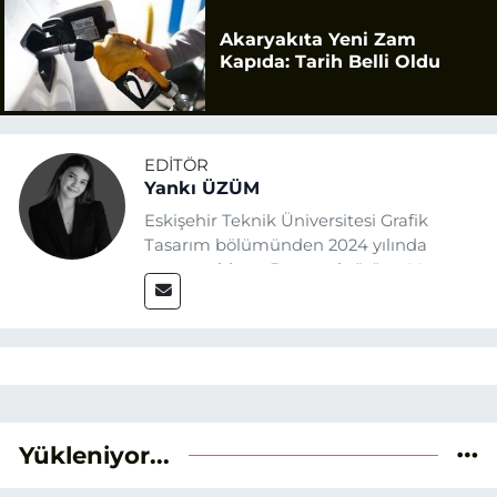
Akaryakıta Yeni Zam
Kapıda: Tarih Belli Oldu
EDITÖR
Yankı ÜZÜM
Eskişehir Teknik Üniversitesi Grafik
Tasarım bölümünden 2024 yılında
mezun oldum. Basın sektörüne Mayıs
2025’te Eskişehir Haber Ajansı ile adım
attım. Gazeteciliğin temel değerlerine
sadık kalarak ve etik ilkeleri
benimseyerek, Eskişehir gündemini en
doğru ve sıcak şekilde takipçilerimize
aktarmayı hedefliyorum.
Yükleniyor...