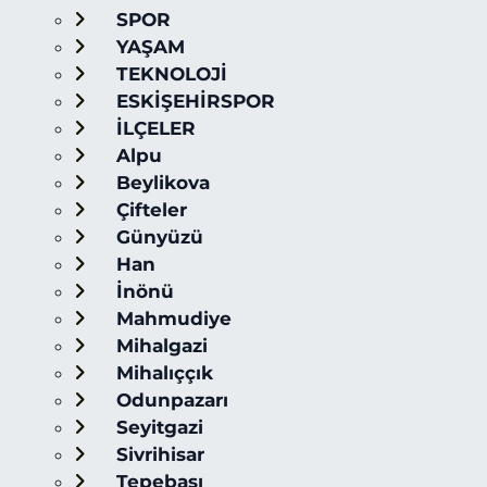
SPOR
YAŞAM
TEKNOLOJİ
ESKİŞEHİRSPOR
İLÇELER
Alpu
Beylikova
Çifteler
Günyüzü
Han
İnönü
Mahmudiye
Mihalgazi
Mihalıççık
Odunpazarı
Seyitgazi
Sivrihisar
Tepebaşı