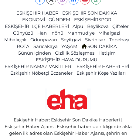
ESKİŞEHİR HABER
ESKİŞEHİR SON DAKİKA
EKONOMİ
GÜNDEM
ESKİŞEHİRSPOR
ESKİŞEHİR İLÇE HABERLERİ
Alpu
Beylikova
Çifteler
Günyüzü
Han
İnönü
Mahmudiye
Mihalgazi
Mihalıççık
Odunpazarı
Seyitgazi
Sivrihisar
Tepebaşı
ROTA
Sarıcakaya
YAŞAM
SON DAKİKA
Günün İçinden
Gizlilik Sözleşmesi
İletişim
ESKİŞEHİR HAVA DURUMU
ESKİŞEHİR NAMAZ VAKİTLERİ
ESKİŞEHİR HABERLERİ
Eskişehir Nöbetçi Eczaneler
Eskişehir Köşe Yazıları
Eskişehir Haber: Eskişehir Son Dakika Haberleri |
Eskişehir Haber Ajansı: Eskişehir haber denildiğinde akla
gelen ilk adres olan Eskişehir Haber Ajansı, şehrin en