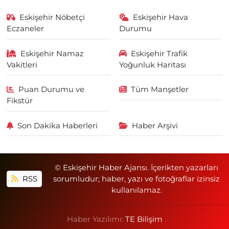
Eskişehir Nöbetçi
Eskişehir Hava
Eczaneler
Durumu
Eskişehir Namaz
Eskişehir Trafik
Vakitleri
Yoğunluk Haritası
Puan Durumu ve
Tüm Manşetler
Fikstür
Son Dakika Haberleri
Haber Arşivi
© Eskişehir Haber Ajansı. İçerikten yazarları
RSS
sorumludur; haber, yazı ve fotoğraflar izinsiz
kullanılamaz.
Haber Yazılımı:
TE Bilişim