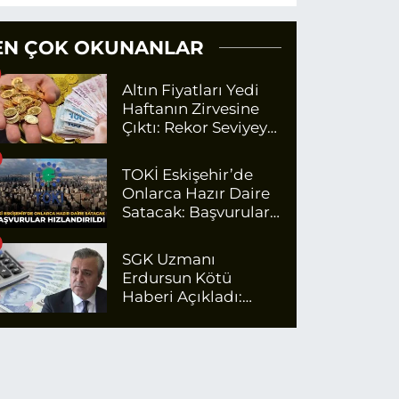
EN ÇOK OKUNANLAR
Altın Fiyatları Yedi
Haftanın Zirvesine
Çıktı: Rekor Seviyeye
Yaklaşıyor
TOKİ Eskişehir’de
Onlarca Hazır Daire
Satacak: Başvurular
Hızlandırıldı
SGK Uzmanı
Erdursun Kötü
Haberi Açıkladı:
Emekli Maaş Zammı
İçin Net Rakam