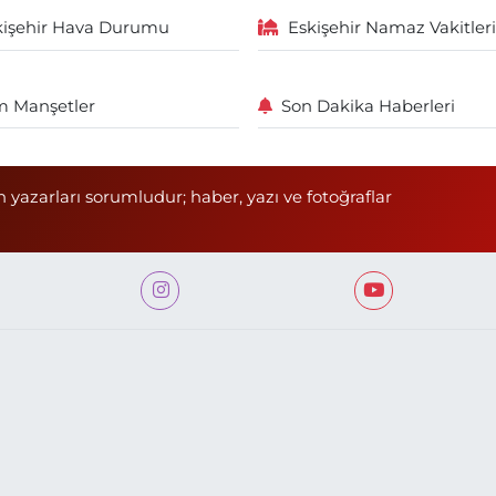
kişehir Hava Durumu
Eskişehir Namaz Vakitleri
 Manşetler
Son Dakika Haberleri
n yazarları sorumludur; haber, yazı ve fotoğraflar