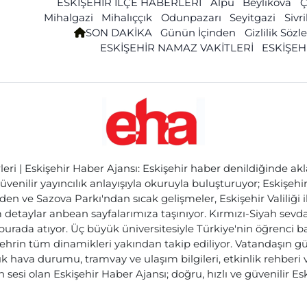
ESKİŞEHİR İLÇE HABERLERİ
Alpu
Beylikova
Ç
Mihalgazi
Mihalıççık
Odunpazarı
Seyitgazi
Sivr
SON DAKİKA
Günün İçinden
Gizlilik Söz
ESKİŞEHİR NAMAZ VAKİTLERİ
ESKİŞEH
ri | Eskişehir Haber Ajansı: Eskişehir haber denildiğinde akl
üvenilir yayıncılık anlayışıyla okuruyla buluşturuyor; Eskişeh
den ve Sazova Parkı'ndan sıcak gelişmeler, Eskişehir Valiliği 
etaylar anbean sayfalarımıza taşınıyor. Kırmızı-Siyah sevdam
 burada atıyor. Üç büyük üniversitesiyle Türkiye'nin öğrenci 
ehrin tüm dinamikleri yakından takip ediliyor. Vatandaşın gü
lık hava durumu, tramvay ve ulaşım bilgileri, etkinlik rehber
 sesi olan Eskişehir Haber Ajansı; doğru, hızlı ve güvenilir E