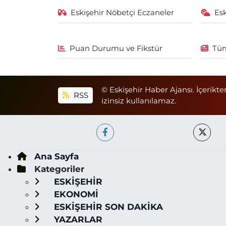
Eskişehir Nöbetçi Eczaneler
Es
Puan Durumu ve Fikstür
Tüm
© Eskişehir Haber Ajansı. İçerikte
RSS
izinsiz kullanılamaz.
Ana Sayfa
Kategoriler
ESKİŞEHİR
EKONOMİ
ESKİŞEHİR SON DAKİKA
YAZARLAR