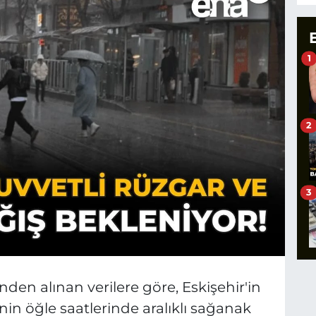
1
2
3
den alınan verilere göre, Eskişehir'in
nin öğle saatlerinde aralıklı sağanak