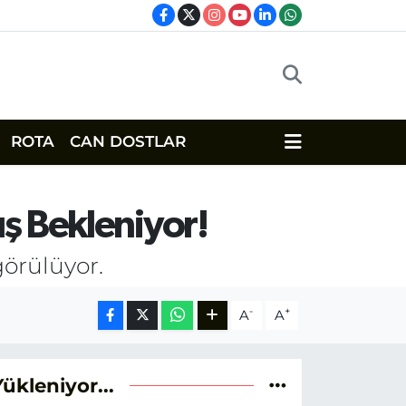
ROTA
CAN DOSTLAR
ş Bekleniyor!
görülüyor.
-
+
A
A
Yükleniyor...