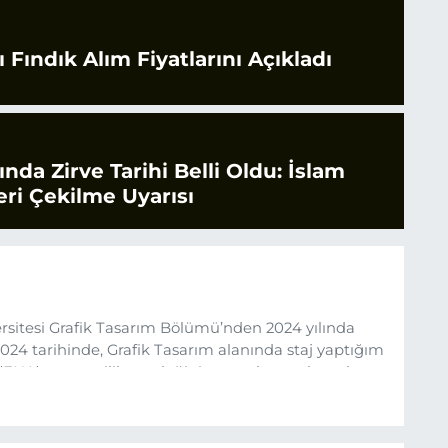
 Fındık Alım Fiyatlarını Açıkladı
rında Zirve Tarihi Belli Oldu: İslam
ri Çekilme Uyarısı
sitesi Grafik Tasarım Bölümü’nden 2024 yılında
24 tarihinde, Grafik Tasarım alanında staj yaptığım
 (EHA) gazetecilik mesleğinin temel unsurlarından
 etkisiyle basın sektörüne adım attım.