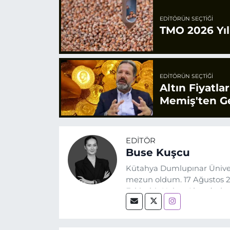
EDITÖRÜN SEÇTIĞI
TMO 2026 Yılı
EDITÖRÜN SEÇTIĞI
Altın Fiyatla
Memiş'ten Ge
EDITÖR
Buse Kuşcu
Kütahya Dumlupınar Üniver
mezun oldum. 17 Ağustos 20
Eskişehir Haber Ajansı’nda
biri olan merak duygusunun