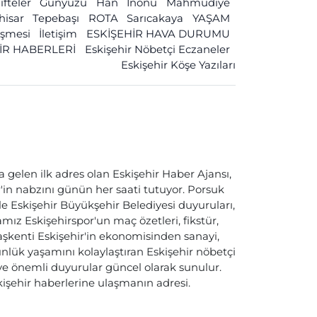
ifteler
Günyüzü
Han
İnönü
Mahmudiye
ihisar
Tepebaşı
ROTA
Sarıcakaya
YAŞAM
leşmesi
İletişim
ESKİŞEHİR HAVA DURUMU
İR HABERLERİ
Eskişehir Nöbetçi Eczaneler
Eskişehir Köşe Yazıları
a gelen ilk adres olan Eskişehir Haber Ajansı,
ir'in nabzını günün her saati tutuyor. Porsuk
ile Eskişehir Büyükşehir Belediyesi duyuruları,
ız Eskişehirspor'un maç özetleri, fikstür,
başkenti Eskişehir'in ekonomisinden sanayi,
nlük yaşamını kolaylaştıran Eskişehir nöbetçi
i ve önemli duyurular güncel olarak sunulur.
skişehir haberlerine ulaşmanın adresi.