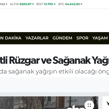
2143
ALTIN
6500.87
BİST
13.799
BTC
64.643,95
ON DAKİKA
YAZARLAR
GÜNDEM
SPOR
YAŞAM
tli Rüzgar ve Sağanak Yağı
ında sağanak yağışın etkili olacağı ön