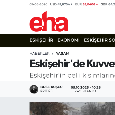
07-08-2026
USD
47,6704
EUR
55,0406
GBP
64,
ESKİŞEHİR
EKONOMİ
ESKİŞEHİR S
HABERLER
YAŞAM
Eskişehir'de Kuvve
Eskişehir'in belli kısımlar
BUSE KUŞCU
09.10.2025 - 10:28
EDITÖR
YAYINLANMA