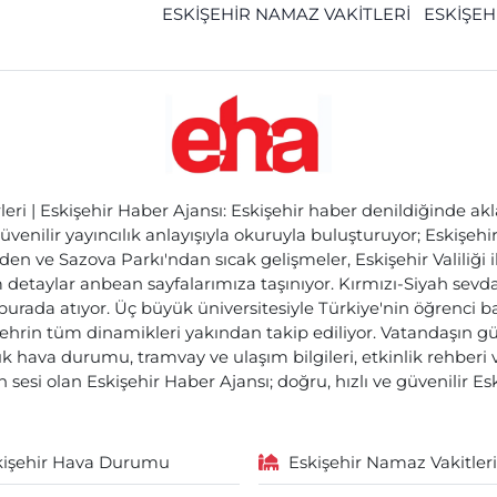
ESKİŞEHİR NAMAZ VAKİTLERİ
ESKİŞEH
ri | Eskişehir Haber Ajansı: Eskişehir haber denildiğinde akl
üvenilir yayıncılık anlayışıyla okuruyla buluşturuyor; Eskişeh
den ve Sazova Parkı'ndan sıcak gelişmeler, Eskişehir Valiliği 
etaylar anbean sayfalarımıza taşınıyor. Kırmızı-Siyah sevdam
 burada atıyor. Üç büyük üniversitesiyle Türkiye'nin öğrenci 
ehrin tüm dinamikleri yakından takip ediliyor. Vatandaşın gü
lık hava durumu, tramvay ve ulaşım bilgileri, etkinlik rehber
 sesi olan Eskişehir Haber Ajansı; doğru, hızlı ve güvenilir E
kişehir Hava Durumu
Eskişehir Namaz Vakitleri