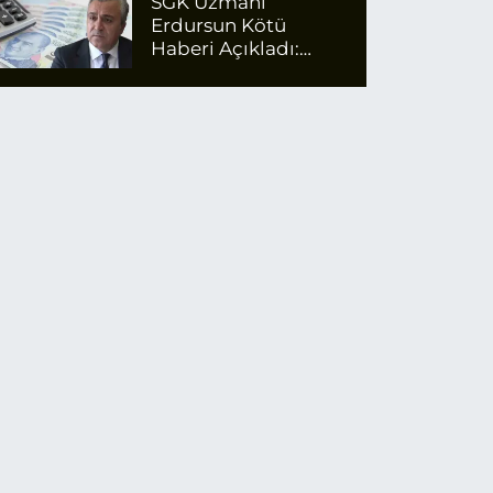
SGK Uzmanı
Erdursun Kötü
Haberi Açıkladı:
Emekli Maaş Zammı
İçin Net Rakam