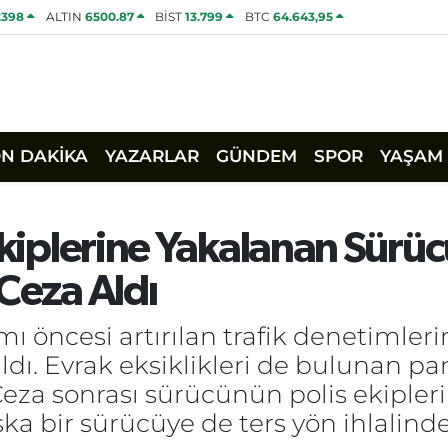
2398
ALTIN
6500.87
BİST
13.799
BTC
64.643,95
ON DAKİKA
YAZARLAR
GÜNDEM
SPOR
YAŞAM
Ekiplerine Yakalanan Sürü
 Ceza Aldı
ı öncesi artırılan trafik denetimleri
kıldı. Evrak eksiklikleri de bulunan
 Ceza sonrası sürücünün polis ekipleri
ka bir sürücüye de ters yön ihlalinde