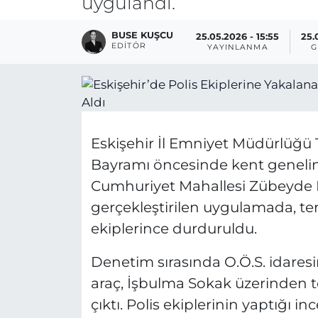
uygulandı.
BUSE KUŞCU
25.05.2026 - 15:55
25.
EDITÖR
YAYINLANMA
G
Eskişehir İl Emniyet Müdürlüğü 
Bayramı öncesinde kent genelinde
Cumhuriyet Mahallesi Zübeyde
gerçekleştirilen uygulamada, te
ekiplerince durduruldu.
Denetim sırasında O.Ö.S. idares
araç, İşbulma Sokak üzerinden t
çıktı. Polis ekiplerinin yaptığı 