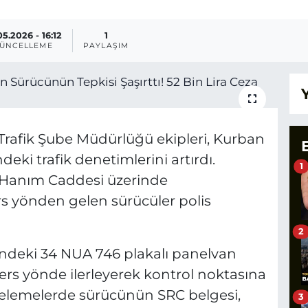
05.2026 - 16:12
1
ÜNCELLEME
PAYLAŞIM
Trafik Şube Müdürlüğü ekipleri, Kurban
ki trafik denetimlerini artırdı.
1
 Hanım Caddesi üzerinde
rs yönden gelen sürücüler polis
2
indeki 34 NUA 746 plakalı panelvan
ers yönde ilerleyerek kontrol noktasına
incelemelerde sürücünün SRC belgesi,
3