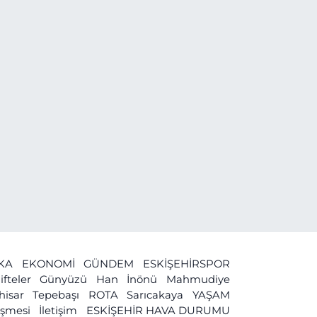
İKA
EKONOMİ
GÜNDEM
ESKİŞEHİRSPOR
ifteler
Günyüzü
Han
İnönü
Mahmudiye
ihisar
Tepebaşı
ROTA
Sarıcakaya
YAŞAM
leşmesi
İletişim
ESKİŞEHİR HAVA DURUMU