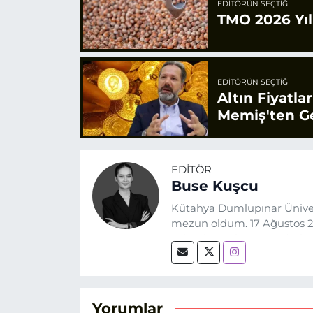
EDITÖRÜN SEÇTIĞI
TMO 2026 Yılı
EDITÖRÜN SEÇTIĞI
Altın Fiyatla
Memiş'ten Ge
EDITÖR
Buse Kuşcu
Kütahya Dumlupınar Üniver
mezun oldum. 17 Ağustos 20
Eskişehir Haber Ajansı’nda
biri olan merak duygusunun
Yorumlar