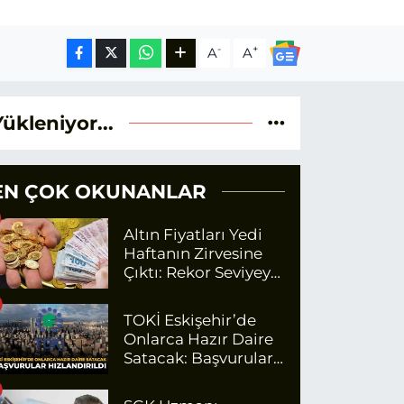
-
+
A
A
Yükleniyor...
EN ÇOK OKUNANLAR
Altın Fiyatları Yedi
Haftanın Zirvesine
Çıktı: Rekor Seviyeye
Yaklaşıyor
TOKİ Eskişehir’de
Onlarca Hazır Daire
Satacak: Başvurular
Hızlandırıldı