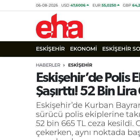
06-08-2026
USD
47,6006
EUR
55,0250
GBP
64,
ESKİŞEHİR
EKONOMİ
ESKİŞEHİR S
HABERLER
ESKİŞEHİR
Eskişehir’de Polis 
Şaşırttı! 52 Bin Lira
Eskişehir’de Kurban Bayram
sürücü polis ekiplerine ta
52 bin 665 TL ceza kesildi.
çekerken, aynı noktada baş