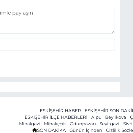
ESKİŞEHİR HABER
ESKİŞEHİR SON DAK
ESKİŞEHİR İLÇE HABERLERİ
Alpu
Beylikova
Ç
Mihalgazi
Mihalıççık
Odunpazarı
Seyitgazi
Sivr
SON DAKİKA
Günün İçinden
Gizlilik Söz