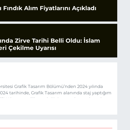
 Fındık Alım Fiyatlarını Açıkladı
rında Zirve Tarihi Belli Oldu: İslam
ri Çekilme Uyarısı
sitesi Grafik Tasarım Bölümü’nden 2024 yılında
24 tarihinde, Grafik Tasarım alanında staj yaptığım
 (EHA) gazetecilik mesleğinin temel unsurlarından
 etkisiyle basın sektörüne adım attım.