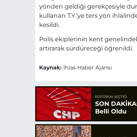
yönden geldiği gerekçesiyle durd
kullanan T.Y.’ye ters yön ihlalind
kesildi.
Polis ekiplerinin kent genelinde
artırarak sürdüreceği öğrenildi.
Kaynak:
İhlas Haber Ajansı
EDITÖRÜN SEÇTIĞI
SON DAKİKA: 
Belli Oldu