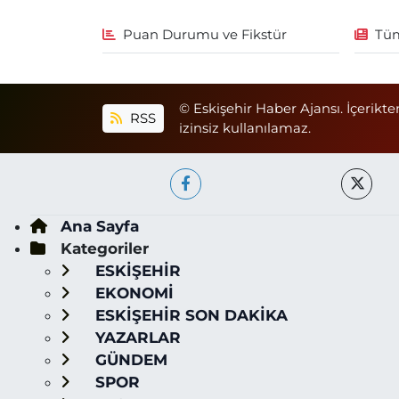
Puan Durumu ve Fikstür
Tüm
© Eskişehir Haber Ajansı. İçerikte
RSS
izinsiz kullanılamaz.
Ana Sayfa
Kategoriler
ESKİŞEHİR
EKONOMİ
ESKİŞEHİR SON DAKİKA
YAZARLAR
GÜNDEM
SPOR