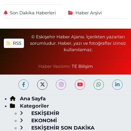
Son Dakika Haberleri
Haber Arşivi
© Eskişehir Haber Ajansı. İçerikten yazarları
RSS
sorumludur. Haber, yazı ve fotoğraflar izinsiz
kullanılamaz.
Haber Yazılımı:
TE Bilişim
Ana Sayfa
Kategoriler
ESKİŞEHİR
EKONOMİ
ESKİŞEHİR SON DAKİKA