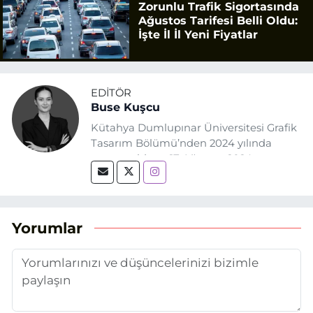
Zorunlu Trafik Sigortasında
Ağustos Tarifesi Belli Oldu:
İşte İl İl Yeni Fiyatlar
EDITÖR
Buse Kuşcu
Kütahya Dumlupınar Üniversitesi Grafik
Tasarım Bölümü’nden 2024 yılında
mezun oldum. 17 Ağustos 2024
tarihinde, Grafik Tasarım alanında staj
yaptığım Eskişehir Haber Ajansı’nda
(EHA) gazetecilik mesleğinin temel
unsurlarından biri olan merak
Yorumlar
duygusunun etkisiyle basın sektörüne
adım attım.