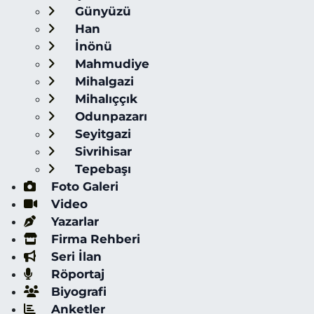
Günyüzü
Han
İnönü
Mahmudiye
Mihalgazi
Mihalıççık
Odunpazarı
Seyitgazi
Sivrihisar
Tepebaşı
Foto Galeri
Video
Yazarlar
Firma Rehberi
Seri İlan
Röportaj
Biyografi
Anketler