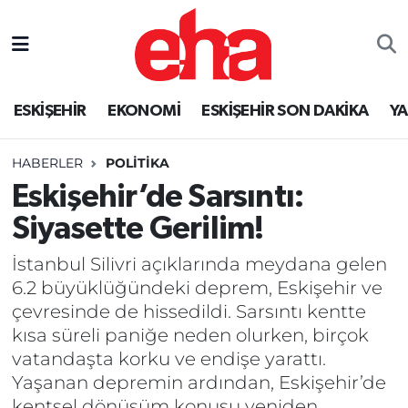
ESKİŞEHİR
EKONOMİ
ESKİŞEHİR SON DAKİKA
Y
HABERLER
POLİTİKA
Eskişehir’de Sarsıntı:
Siyasette Gerilim!
İstanbul Silivri açıklarında meydana gelen
6.2 büyüklüğündeki deprem, Eskişehir ve
çevresinde de hissedildi. Sarsıntı kentte
kısa süreli paniğe neden olurken, birçok
vatandaşta korku ve endişe yarattı.
Yaşanan depremin ardından, Eskişehir’de
kentsel dönüşüm konusu yeniden