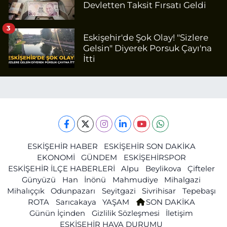
Devletten Taksit Fırsatı Geldi
3
Eskişehir'de Şok Olay! "Sizlere
Gelsin" Diyerek Porsuk Çayı'na
İtti
ESKİŞEHİR HABER
ESKİŞEHİR SON DAKİKA
EKONOMİ
GÜNDEM
ESKİŞEHİRSPOR
ESKİŞEHİR İLÇE HABERLERİ
Alpu
Beylikova
Çifteler
Günyüzü
Han
İnönü
Mahmudiye
Mihalgazi
Mihalıççık
Odunpazarı
Seyitgazi
Sivrihisar
Tepebaşı
ROTA
Sarıcakaya
YAŞAM
SON DAKİKA
Günün İçinden
Gizlilik Sözleşmesi
İletişim
ESKİŞEHİR HAVA DURUMU