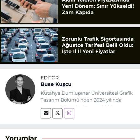
Yeni Dönem: Sınır Yükseldi!
Zam Kapıda
Zorunlu Trafik Sigortasında
Ağustos Tarifesi Belli Oldu:
İşte İl İl Yeni Fiyatlar
EDITÖR
Buse Kuşcu
Kütahya Dumlupınar Üniversitesi Grafik
Tasarım Bölümü’nden 2024 yılında
mezun oldum. 17 Ağustos 2024
tarihinde, Grafik Tasarım alanında staj
yaptığım Eskişehir Haber Ajansı’nda
(EHA) gazetecilik mesleğinin temel
unsurlarından biri olan merak
Yorumlar