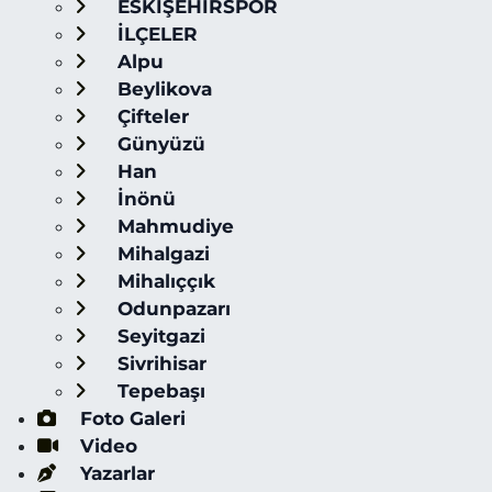
ESKİŞEHİRSPOR
İLÇELER
Alpu
Beylikova
Çifteler
Günyüzü
Han
İnönü
Mahmudiye
Mihalgazi
Mihalıççık
Odunpazarı
Seyitgazi
Sivrihisar
Tepebaşı
Foto Galeri
Video
Yazarlar