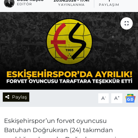
20.06.2026 - 17:41
1
EDITÖR
YAYINLANMA
PAYLAŞIM
Paylaş
-
+
A
A
Eskişehirspor’un forvet oyuncusu
Batuhan Doğrukıran (24) takımdan