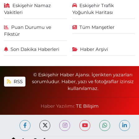
Eskişehir Namaz
Eskişehir Trafik
Vakitleri
Yoğunluk Haritası
Puan Durumu ve
Tüm Manşetler
Fikstür
Son Dakika Haberleri
Haber Arşivi
© Eskişehir Haber Ajansı. İçerikten yazarları
RSS
sorumludur. Haber, yazı ve fotoğraflar izinsiz
kullanılamaz.
Haber Yazılımı:
TE Bilişim