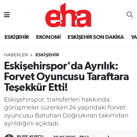
ESKİŞEHİR
EKONOMİ
ESKİŞEHİR SON DAKİKA
Y
HABERLER
ESKİŞEHİR
Eskişehirspor'da Ayrılık:
Forvet Oyuncusu Taraftara
Teşekkür Etti!
Eskişehirspor, transferleri hakkında
görüşmeler sürerken 24 yaşındaki forvet
oyuncusu Batuhan Doğrukıran takımdan
ayrıldığını açıkladı.
BUSE KUŞCU