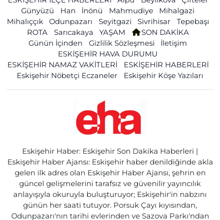
Günyüzü
Han
İnönü
Mahmudiye
Mihalgazi
Mihalıççık
Odunpazarı
Seyitgazi
Sivrihisar
Tepebaşı
ROTA
Sarıcakaya
YAŞAM
SON DAKİKA
Günün İçinden
Gizlilik Sözleşmesi
İletişim
ESKİŞEHİR HAVA DURUMU
ESKİŞEHİR NAMAZ VAKİTLERİ
ESKİŞEHİR HABERLERİ
Eskişehir Nöbetçi Eczaneler
Eskişehir Köşe Yazıları
Eskişehir Haber: Eskişehir Son Dakika Haberleri |
Eskişehir Haber Ajansı: Eskişehir haber denildiğinde akla
gelen ilk adres olan Eskişehir Haber Ajansı, şehrin en
güncel gelişmelerini tarafsız ve güvenilir yayıncılık
anlayışıyla okuruyla buluşturuyor; Eskişehir'in nabzını
günün her saati tutuyor. Porsuk Çayı kıyısından,
Odunpazarı'nın tarihi evlerinden ve Sazova Parkı'ndan