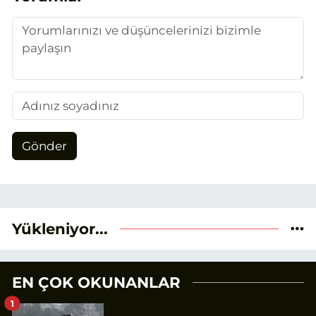
duygusunun etkisiyle basın sektörüne
adım attım.
Gönder
Yükleniyor...
EN ÇOK OKUNANLAR
1