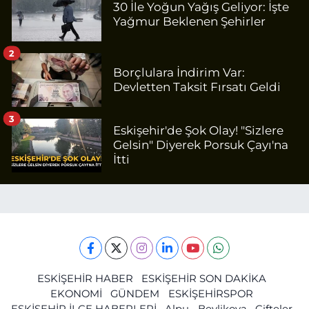
30 İle Yoğun Yağış Geliyor: İşte
Yağmur Beklenen Şehirler
2
Borçlulara İndirim Var:
Devletten Taksit Fırsatı Geldi
3
Eskişehir'de Şok Olay! "Sizlere
Gelsin" Diyerek Porsuk Çayı'na
İtti
ESKİŞEHİR HABER
ESKİŞEHİR SON DAKİKA
EKONOMİ
GÜNDEM
ESKİŞEHİRSPOR
ESKİŞEHİR İLÇE HABERLERİ
Alpu
Beylikova
Çifteler