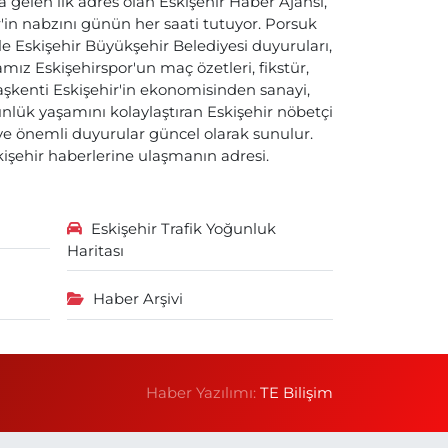
a gelen ilk adres olan Eskişehir Haber Ajansı,
ir'in nabzını günün her saati tutuyor. Porsuk
ile Eskişehir Büyükşehir Belediyesi duyuruları,
ız Eskişehirspor'un maç özetleri, fikstür,
başkenti Eskişehir'in ekonomisinden sanayi,
nlük yaşamını kolaylaştıran Eskişehir nöbetçi
i ve önemli duyurular güncel olarak sunulur.
skişehir haberlerine ulaşmanın adresi.
Eskişehir Trafik Yoğunluk
Haritası
Haber Arşivi
Haber Yazılımı:
TE Bilişim