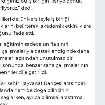
diğimiz bu iş birliğini ileriye dönük
liyoruz.” dedi.
leri de, üniversiteyle iş birliği
ını belirterek, akademik etkinliklere
unu ifade etti.
 eğitimin sadece sınıfla sınırlı
 çalışmalarıyla desteklendiğinde daha
emeleri açısından unutulmaz bir
k sonunda, benzer saha çalışmalarının
nniler dile getirildi.
e Eskişehir Hayvanat Bahçesi arasındaki
alanda hem de doğa bilincinin
 sağlarken, ayrıca bilimsel araştırma
cak.