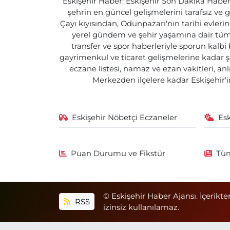
Eskişehir Haber: Eskişehir Son Dakika Haberle
şehrin en güncel gelişmelerini tarafsız ve g
Çayı kıyısından, Odunpazarı'nın tarihi evlerin
yerel gündem ve şehir yaşamına dair tüm d
transfer ve spor haberleriyle sporun kalbi
gayrimenkul ve ticaret gelişmelerine kadar ş
eczane listesi, namaz ve ezan vakitleri, an
Merkezden ilçelere kadar Eskişehir'in
Eskişehir Nöbetçi Eczaneler
Es
Puan Durumu ve Fikstür
Tüm
© Eskişehir Haber Ajansı. İçerikte
RSS
izinsiz kullanılamaz.