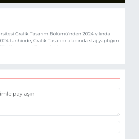
sitesi Grafik Tasarım Bölümü’nden 2024 yılında
24 tarihinde, Grafik Tasarım alanında staj yaptığım
 (EHA) gazetecilik mesleğinin temel unsurlarından
 etkisiyle basın sektörüne adım attım.