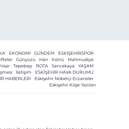
İKA
EKONOMİ
GÜNDEM
ESKİŞEHİRSPOR
ifteler
Günyüzü
Han
İnönü
Mahmudiye
ihisar
Tepebaşı
ROTA
Sarıcakaya
YAŞAM
leşmesi
İletişim
ESKİŞEHİR HAVA DURUMU
İR HABERLERİ
Eskişehir Nöbetçi Eczaneler
Eskişehir Köşe Yazıları