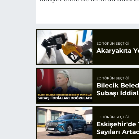
EDITÖRÜN SEÇTIĞI
Akaryakıta Y
EDITÖRÜN SEÇTIĞI
Bilecik Beled
Subaşı İddial
EDITÖRÜN SEÇTIĞI
Eskişehir'de
Sayıları Arta