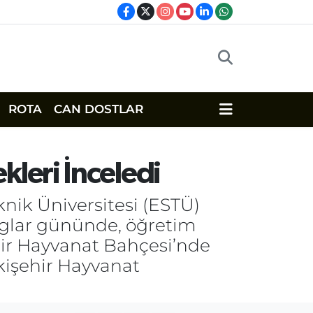
ROTA
CAN DOSTLAR
leri İnceledi
nik Üniversitesi (ESTÜ)
loglar gününde, öğretim
ehir Hayvanat Bahçesi’nde
skişehir Hayvanat