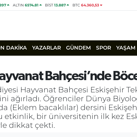
1897
ALTIN
6574.81
BİST
13.887
BTC
64.360,53
ON DAKİKA
YAZARLAR
GÜNDEM
SPOR
YAŞAM
ayvanat Bahçesi’nde Böcek
iyesi Hayvanat Bahçesi Eskişehir Tek
ini ağırladı. Öğrenciler Dünya Biyo
oda (Eklem bacaklılar) dersini Eskiş
 etkinlik, bir üniversitenin ilk kez E
e dikkat çekti.