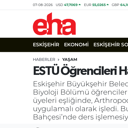
07-08-2026
USD
47,7069
EUR
55,0265
GBP
64,
ESKİŞEHİR
EKONOMİ
ESKİŞEHİR S
HABERLER
YAŞAM
ESTÜ Öğrencileri H
Eskişehir Büyükşehir Beled
Biyoloji Bölümü öğrenciler
üyeleri eşliğinde, Arthrop
uygulamalı olarak işledi. Bu
Bahçesi’nde ders işlemesiyl