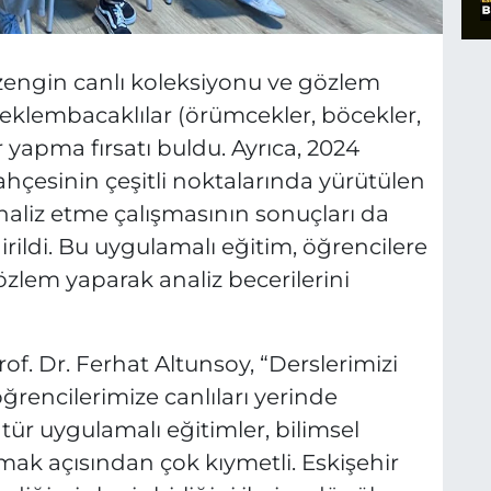
engin canlı koleksiyonu ve gözlem
 eklembacaklılar (örümcekler, böcekler,
 yapma fırsatı buldu. Ayrıca, 2024
ahçesinin çeşitli noktalarında yürütülen
analiz etme çalışmasının sonuçları da
rildi. Bu uygulamalı eğitim, öğrencilere
gözlem yaparak analiz becerilerini
of. Dr. Ferhat Altunsoy, “Derslerimizi
öğrencilerimize canlıları yerinde
r uygulamalı eğitimler, bilimsel
mak açısından çok kıymetli. Eskişehir