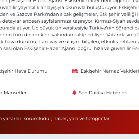
ri | Eskişehir Haber Ajansı: Eskişehir haber denildiğinde akl
üvenilir yayıncılık anlayışıyla okuruyla buluşturuyor; Eskişeh
den ve Sazova Parkı'ndan sıcak gelişmeler, Eskişehir Valiliği 
etaylar anbean sayfalarımıza taşınıyor. Kırmızı-Siyah sevdam
 burada atıyor. Üç büyük üniversitesiyle Türkiye'nin öğrenci 
ehrin tüm dinamikleri yakından takip ediliyor. Vatandaşın gü
lık hava durumu, tramvay ve ulaşım bilgileri, etkinlik rehber
 sesi olan Eskişehir Haber Ajansı; doğru, hızlı ve güvenilir E
kişehir Hava Durumu
Eskişehir Namaz Vakitleri
 Manşetler
Son Dakika Haberleri
n yazarları sorumludur; haber, yazı ve fotoğraflar