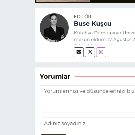
EDITÖR
Buse Kuşcu
Kütahya Dumlupınar Üniver
mezun oldum. 17 Ağustos 20
Eskişehir Haber Ajansı’nda
biri olan merak duygusunun
Yorumlar