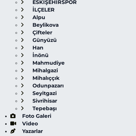
ESKİŞEHİRSPOR
İLÇELER
Alpu
Beylikova
Çifteler
Günyüzü
Han
İnönü
Mahmudiye
Mihalgazi
Mihalıççık
Odunpazarı
Seyitgazi
Sivrihisar
Tepebaşı
Foto Galeri
Video
Yazarlar