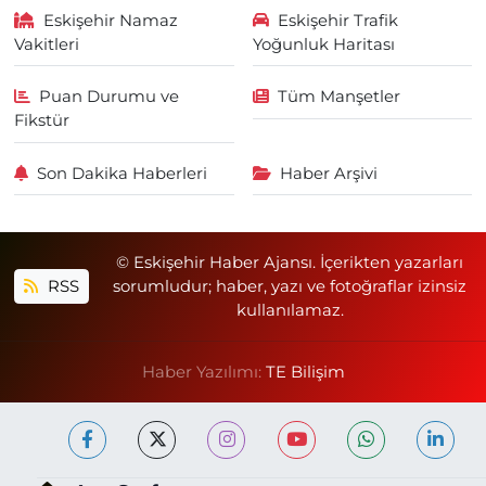
Eskişehir Namaz
Eskişehir Trafik
Vakitleri
Yoğunluk Haritası
Puan Durumu ve
Tüm Manşetler
Fikstür
Son Dakika Haberleri
Haber Arşivi
© Eskişehir Haber Ajansı. İçerikten yazarları
RSS
sorumludur; haber, yazı ve fotoğraflar izinsiz
kullanılamaz.
Haber Yazılımı:
TE Bilişim