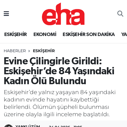
ESKİŞEHİR
EKONOMİ
ESKİŞEHİR SON DAKİKA
Y
HABERLER
ESKİŞEHİR
Evine Çilingirle Girildi:
Eskişehir’de 84 Yaşındaki
Kadın Ölü Bulundu
Eskişehir’de yalnız yaşayan 84 yaşındaki
kadının evinde hayatını kaybettiği
belirlendi. Ölümün şüpheli bulunması
üzerine olayla ilgili inceleme başlatıldı.
YANKI ÜZÜM