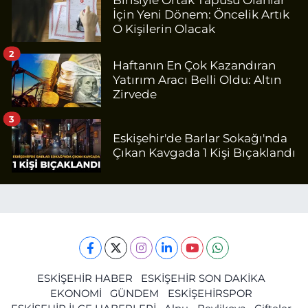
Birisiyle Ortak Tapusu Olanlar
İçin Yeni Dönem: Öncelik Artık
O Kişilerin Olacak
2
Haftanın En Çok Kazandıran
Yatırım Aracı Belli Oldu: Altın
Zirvede
3
Eskişehir'de Barlar Sokağı'nda
Çıkan Kavgada 1 Kişi Bıçaklandı
ESKİŞEHİR HABER
ESKİŞEHİR SON DAKİKA
EKONOMİ
GÜNDEM
ESKİŞEHİRSPOR