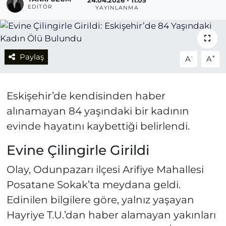
24.04.2026 - 11:05
EDITÖR
YAYINLANMA
Paylaş
-
+
A
A
Eskişehir’de kendisinden haber
alınamayan 84 yaşındaki bir kadının
evinde hayatını kaybettiği belirlendi.
Evine Çilingirle Girildi
Olay, Odunpazarı ilçesi Arifiye Mahallesi
Posatane Sokak’ta meydana geldi.
Edinilen bilgilere göre, yalnız yaşayan
Hayriye T.U.’dan haber alamayan yakınları