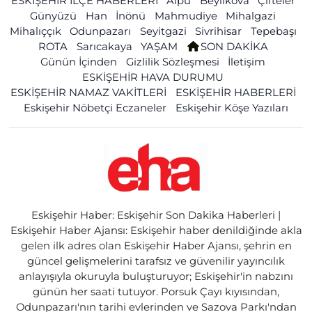
ESKİŞEHİR İLÇE HABERLERİ
Alpu
Beylikova
Çifteler
Günyüzü
Han
İnönü
Mahmudiye
Mihalgazi
Mihalıççık
Odunpazarı
Seyitgazi
Sivrihisar
Tepebaşı
ROTA
Sarıcakaya
YAŞAM
SON DAKİKA
Günün İçinden
Gizlilik Sözleşmesi
İletişim
ESKİŞEHİR HAVA DURUMU
ESKİŞEHİR NAMAZ VAKİTLERİ
ESKİŞEHİR HABERLERİ
Eskişehir Nöbetçi Eczaneler
Eskişehir Köşe Yazıları
Eskişehir Haber: Eskişehir Son Dakika Haberleri |
Eskişehir Haber Ajansı: Eskişehir haber denildiğinde akla
gelen ilk adres olan Eskişehir Haber Ajansı, şehrin en
güncel gelişmelerini tarafsız ve güvenilir yayıncılık
anlayışıyla okuruyla buluşturuyor; Eskişehir'in nabzını
günün her saati tutuyor. Porsuk Çayı kıyısından,
Odunpazarı'nın tarihi evlerinden ve Sazova Parkı'ndan