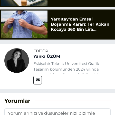
Yargıtay'dan Emsal
Boşanma Kararı: Ter Kokan
Kocaya 360 Bin Lira
Tazminat
EDITÖR
Yankı ÜZÜM
Eskişehir Teknik Üniversitesi Grafik
Tasarım bölümünden 2024 yılında
mezun oldum. Basın sektörüne Mayıs
2025’te Eskişehir Haber Ajansı ile adım
attım. Gazeteciliğin temel değerlerine
sadık kalarak ve etik ilkeleri
benimseyerek, Eskişehir gündemini en
Yorumlar
doğru ve sıcak şekilde takipçilerimize
aktarmayı hedefliyorum.