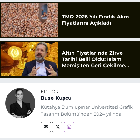
TMO 2026 Yılı Fındık Alım
Fiyatlarını Açıkladı
Altın Fiyatlarında Zirve
Tarihi Belli Oldu: İslam
Memiş'ten Geri Çekilme
Uyarısı
EDITÖR
Buse Kuşcu
Kütahya Dumlupınar Üniversitesi Grafik
Tasarım Bölümü’nden 2024 yılında
mezun oldum. 17 Ağustos 2024
tarihinde, Grafik Tasarım alanında staj
yaptığım Eskişehir Haber Ajansı’nda