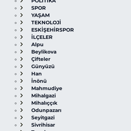
POLİTİKA
SPOR
YAŞAM
TEKNOLOJİ
ESKİŞEHİRSPOR
İLÇELER
Alpu
Beylikova
Çifteler
Günyüzü
Han
İnönü
Mahmudiye
Mihalgazi
Mihalıççık
Odunpazarı
Seyitgazi
Sivrihisar