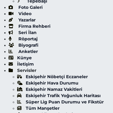
Tepebaşı
Foto Galeri
Video
Yazarlar
Firma Rehberi
Seri İlan
Röportaj
Biyografi
Anketler
Künye
İletişim
Servisler
Eskişehir Nöbetçi Eczaneler
Eskişehir Hava Durumu
Eskişehir Namaz Vakitleri
Eskişehir Trafik Yoğunluk Haritası
Süper Lig Puan Durumu ve Fikstür
Tüm Manşetler