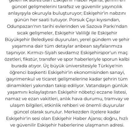
gelen ilk adres olan Eskişehir Haber Ajansı, şehrin en
güncel gelişmelerini tarafsız ve güvenilir yayıncılık
anlayışıyla okuruyla buluşturuyor; Eskişehir'in nabzını
günün her saati tutuyor. Porsuk Çayı kıyısından,
Odunpazarı'nın tarihi evlerinden ve Sazova Parkı'ndan
sıcak gelişmeler, Eskişehir Valiliği ile Eskişehir
Büyükşehir Belediyesi duyuruları, yerel gündem ve şehir
yaşamına dair tüm detaylar anbean sayfalarımıza
taşınıyor. Kırmızı-Siyah sevdamız Eskişehirspor'un maç
özetleri, fikstür, transfer ve spor haberleriyle sporun kalbi
burada atıyor. Üç büyük üniversitesiyle Türkiye'nin
öğrenci başkenti Eskişehir'in ekonomisinden sanayi,
gayrimenkul ve ticaret gelişmelerine kadar şehrin tüm
dinamikleri yakından takip ediliyor. Vatandaşın günlük
yaşamını kolaylaştıran Eskişehir nöbetçi eczane listesi,
namaz ve ezan vakitleri, anlık hava durumu, tramvay ve
ulaşım bilgileri, etkinlik rehberi ve önemli duyurular
güncel olarak sunulur. Merkezden ilçelere kadar
Eskişehir'in sesi olan Eskişehir Haber Ajansı; doğru, hızlı
ve güvenilir Eskişehir haberlerine ulaşmanın adresi.