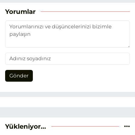
(EHA) gazetecilik mesleğinin temel
unsurlarından biri olan merak
Yorumlar
duygusunun etkisiyle basın sektörüne
adım attım.
Gönder
Yükleniyor...