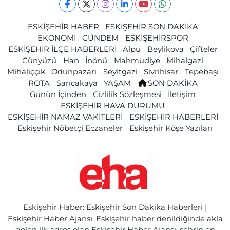
ESKİŞEHİR HABER
ESKİŞEHİR SON DAKİKA
EKONOMİ
GÜNDEM
ESKİŞEHİRSPOR
ESKİŞEHİR İLÇE HABERLERİ
Alpu
Beylikova
Çifteler
Günyüzü
Han
İnönü
Mahmudiye
Mihalgazi
Mihalıççık
Odunpazarı
Seyitgazi
Sivrihisar
Tepebaşı
ROTA
Sarıcakaya
YAŞAM
SON DAKİKA
Günün İçinden
Gizlilik Sözleşmesi
İletişim
ESKİŞEHİR HAVA DURUMU
ESKİŞEHİR NAMAZ VAKİTLERİ
ESKİŞEHİR HABERLERİ
Eskişehir Nöbetçi Eczaneler
Eskişehir Köşe Yazıları
Eskişehir Haber: Eskişehir Son Dakika Haberleri |
Eskişehir Haber Ajansı: Eskişehir haber denildiğinde akla