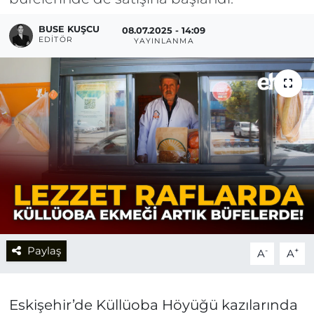
BUSE KUŞCU
08.07.2025 - 14:09
EDITÖR
YAYINLANMA
Paylaş
-
+
A
A
Eskişehir’de Küllüoba Höyüğü kazılarında