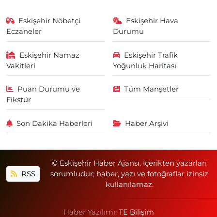
Eskişehir Nöbetçi
Eskişehir Hava
Eczaneler
Durumu
Eskişehir Namaz
Eskişehir Trafik
Vakitleri
Yoğunluk Haritası
Puan Durumu ve
Tüm Manşetler
Fikstür
Son Dakika Haberleri
Haber Arşivi
© Eskişehir Haber Ajansı. İçerikten yazarları
RSS
sorumludur; haber, yazı ve fotoğraflar izinsiz
kullanılamaz.
Haber Yazılımı:
TE Bilişim