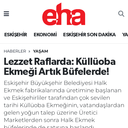
ESKİŞEHİR
EKONOMİ
ESKİŞEHİR SON DAKİKA
Y
HABERLER
YAŞAM
Lezzet Raflarda: Küllüoba
Ekmeği Artık Büfelerde!
Eskişehir Büyükşehir Belediyesi Halk
Ekmek fabrikalarında üretimine başlanan
ve Eskişehirliler tarafından çok sevilen
tarihi Küllüoba Ekmeğinin, vatandaşlardan
gelen yoğun talep üzerine Üretici
Marketlerden sonra Halk Ekmek
büfelerinde de satışına başlandı.