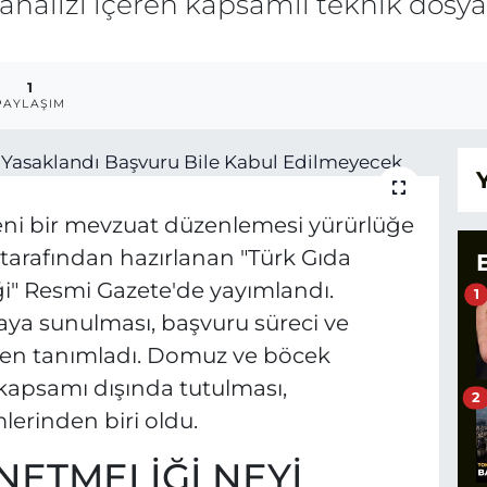
k analizi içeren kapsamlı teknik dosy
1
PAYLAŞIM
yeni bir mevzuat düzenlemesi yürürlüğe
 tarafından hazırlanan "Türk Gıda
i" Resmi Gazete'de yayımlandı.
1
aya sunulması, başvuru süreci ve
iden tanımladı. Domuz ve böcek
 kapsamı dışında tutulması,
2
rinden biri oldu.
NETMELİĞİ NEYİ