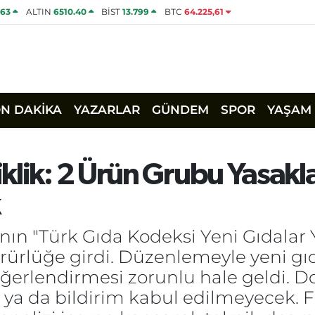
463
ALTIN
6510.40
BİST
13.799
BTC
64.225,61
ON DAKİKA
YAZARLAR
GÜNDEM
SPOR
YAŞAM
klik: 2 Ürün Grubu Yasakla
nın "Türk Gıda Kodeksi Yeni Gıdalar
ürlüğe girdi. Düzenlemeyle yeni gıd
 değerlendirmesi zorunlu hale geldi.
u ya da bildirim kabul edilmeyecek. F