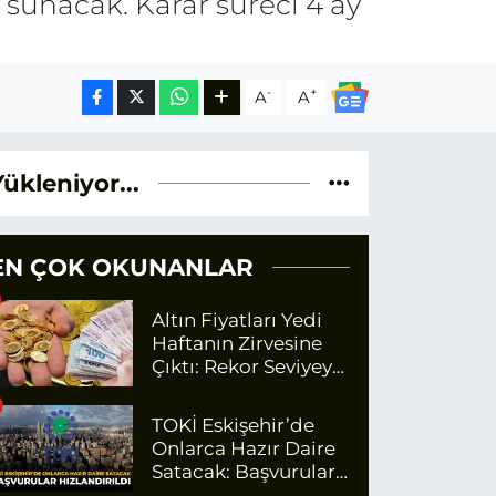
a sunacak. Karar süreci 4 ay
-
+
A
A
Yükleniyor...
EN ÇOK OKUNANLAR
Altın Fiyatları Yedi
Haftanın Zirvesine
Çıktı: Rekor Seviyeye
Yaklaşıyor
TOKİ Eskişehir’de
Onlarca Hazır Daire
Satacak: Başvurular
Hızlandırıldı