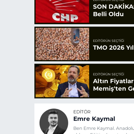
SON DAKİKA: 
Belli Oldu
EDITÖRÜN SEÇTIĞI
TMO 2026 Yılı
EDITÖRÜN SEÇTIĞI
Altın Fiyatla
Memiş'ten Ge
EDITÖR
Emre Kaymal
Ben Emre Kaymal. Anadolu