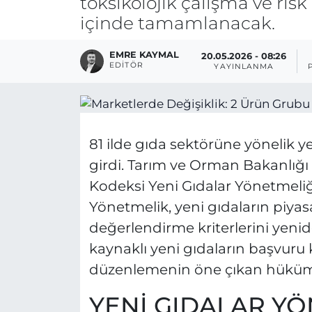
toksikolojik çalışma ve ris
içinde tamamlanacak.
EMRE KAYMAL
20.05.2026 - 08:26
EDITÖR
YAYINLANMA
81 ilde gıda sektörüne yönelik 
girdi. Tarım ve Orman Bakanlığı
Kodeksi Yeni Gıdalar Yönetmeliğ
Yönetmelik, yeni gıdaların piyas
değerlendirme kriterlerini yen
kaynaklı yeni gıdaların başvuru
düzenlemenin öne çıkan hükümle
YENİ GIDALAR YÖ