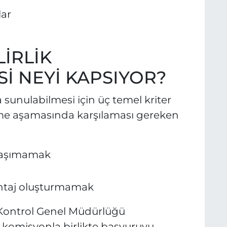
lar
LİRLİK
İ NEYİ KAPSIYOR?
 sunulabilmesi için üç temel kriter
irme aşamasında karşılaması gereken
 taşımamak
ntaj oluşturmamak
 Kontrol Genel Müdürlüğü
i komisyonla birlikte başvuruyu