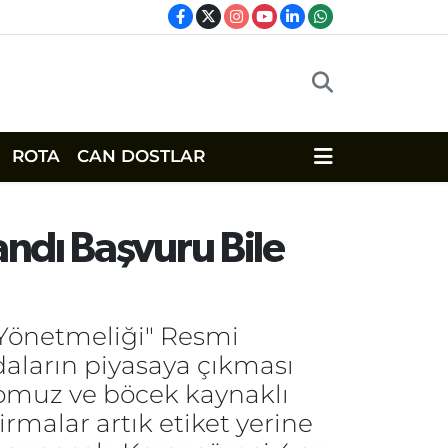
ROTA
CAN DOSTLAR
ndı Başvuru Bile
 Yönetmeliği" Resmi
aların piyasaya çıkması
 Domuz ve böcek kaynaklı
irmalar artık etiket yerine