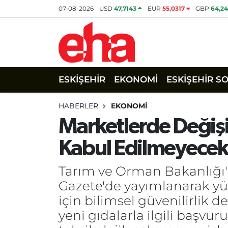
07-08-2026
USD
47,7143
EUR
55,0317
GBP
64,2
ESKİŞEHİR
EKONOMİ
ESKİŞEHİR S
HABERLER
EKONOMİ
Marketlerde Değişi
Kabul Edilmeyecek
Tarım ve Orman Bakanlığı'
Gazete'de yayımlanarak yür
için bilimsel güvenilirlik
yeni gıdalarla ilgili başvur