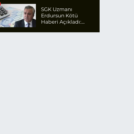
SGK Uzmanı
Erdursun Kötü
Haberi Açıkladı:
Emekli Maaş Zammı
İçin Net Rakam