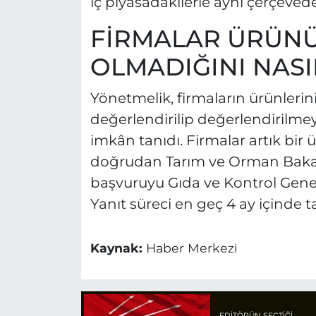
iç piyasadakilerle aynı çerçeved
FİRMALAR ÜRÜNÜ
OLMADIĞINI NAS
Yönetmelik, firmaların ürünleri
değerlendirilip değerlendirilm
imkân tanıdı. Firmalar artık bir 
doğrudan Tarım ve Orman Bakanl
başvuruyu Gıda ve Kontrol Gene
Yanıt süreci en geç 4 ay içinde
Kaynak:
Haber Merkezi
EDITÖRÜN SEÇTIĞI