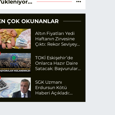
Yükleniyor...
EN ÇOK OKUNANLAR
Altın Fiyatları Yedi
Haftanın Zirvesine
Çıktı: Rekor Seviyeye
Yaklaşıyor
TOKİ Eskişehir’de
Onlarca Hazır Daire
Satacak: Başvurular
Hızlandırıldı
SGK Uzmanı
Erdursun Kötü
Haberi Açıkladı:
Emekli Maaş Zammı
İçin Net Rakam