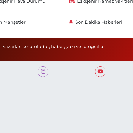
kişehir Hava Durumu
Eskişehir Namaz Vakitleri
 Manşetler
Son Dakika Haberleri
n yazarları sorumludur; haber, yazı ve fotoğraflar