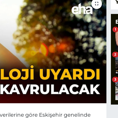
1
2
3
verilerine göre Eskişehir genelinde