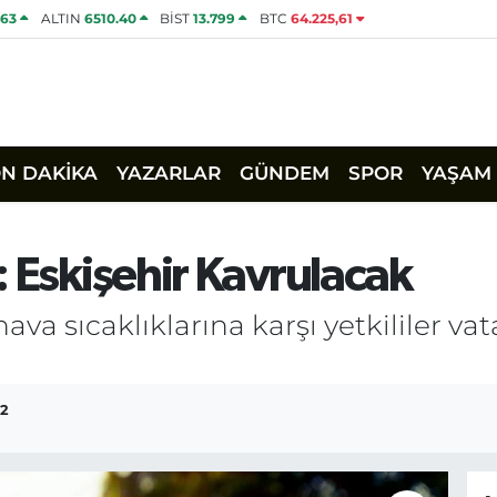
463
ALTIN
6510.40
BİST
13.799
BTC
64.225,61
ON DAKİKA
YAZARLAR
GÜNDEM
SPOR
YAŞAM
: Eskişehir Kavrulacak
hava sıcaklıklarına karşı yetkililer va
32