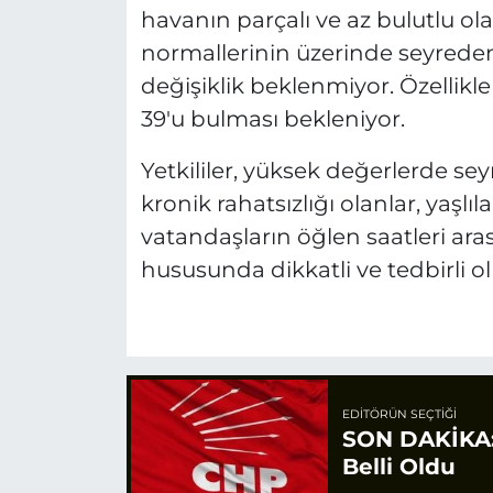
havanın parçalı ve az bulutlu ol
normallerinin üzerinde seyreden
değişiklik beklenmiyor. Özellikl
39'u bulması bekleniyor.
Yetkililer, yüksek değerlerde sey
kronik rahatsızlığı olanlar, yaşl
vatandaşların öğlen saatleri ar
hususunda dikkatli ve tedbirli o
EDITÖRÜN SEÇTIĞI
SON DAKİKA: 
Belli Oldu