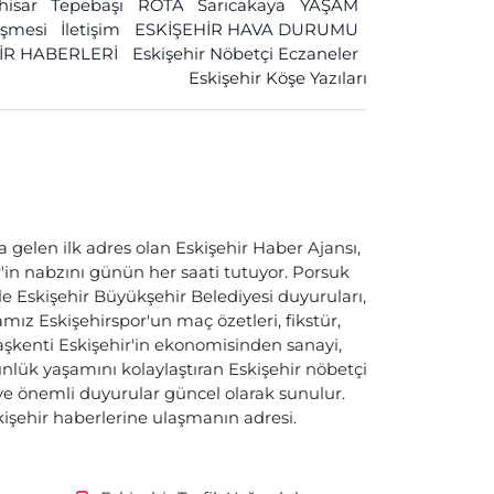
ihisar
Tepebaşı
ROTA
Sarıcakaya
YAŞAM
leşmesi
İletişim
ESKİŞEHİR HAVA DURUMU
İR HABERLERİ
Eskişehir Nöbetçi Eczaneler
Eskişehir Köşe Yazıları
a gelen ilk adres olan Eskişehir Haber Ajansı,
ir'in nabzını günün her saati tutuyor. Porsuk
ile Eskişehir Büyükşehir Belediyesi duyuruları,
ız Eskişehirspor'un maç özetleri, fikstür,
başkenti Eskişehir'in ekonomisinden sanayi,
nlük yaşamını kolaylaştıran Eskişehir nöbetçi
i ve önemli duyurular güncel olarak sunulur.
skişehir haberlerine ulaşmanın adresi.