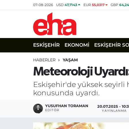
07-08-2026
USD
47,7143
EUR
55,0317
GBP
64,2
ESKİŞEHİR
EKONOMİ
ESKİŞEHİR S
HABERLER
YAŞAM
Meteoroloji Uyardı
Eskişehir'de yüksek seyirli 
konusunda uyardı.
YUSUFHAN TORAMAN
20.07.2025 - 10:
EDITÖR
YAYINLANMA