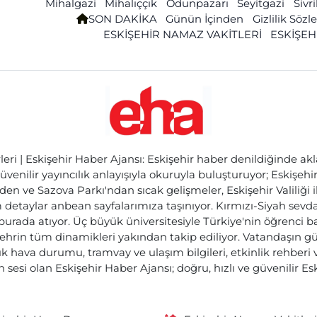
Mihalgazi
Mihalıççık
Odunpazarı
Seyitgazi
Sivr
SON DAKİKA
Günün İçinden
Gizlilik Söz
ESKİŞEHİR NAMAZ VAKİTLERİ
ESKİŞEH
ri | Eskişehir Haber Ajansı: Eskişehir haber denildiğinde akl
üvenilir yayıncılık anlayışıyla okuruyla buluşturuyor; Eskişeh
den ve Sazova Parkı'ndan sıcak gelişmeler, Eskişehir Valiliği 
etaylar anbean sayfalarımıza taşınıyor. Kırmızı-Siyah sevdam
 burada atıyor. Üç büyük üniversitesiyle Türkiye'nin öğrenci 
ehrin tüm dinamikleri yakından takip ediliyor. Vatandaşın gü
lık hava durumu, tramvay ve ulaşım bilgileri, etkinlik rehber
 sesi olan Eskişehir Haber Ajansı; doğru, hızlı ve güvenilir E