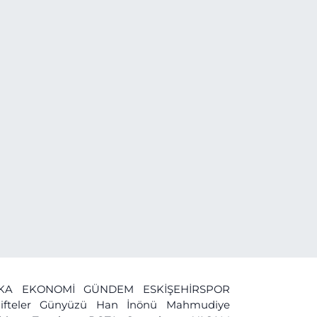
İKA
EKONOMİ
GÜNDEM
ESKİŞEHİRSPOR
ifteler
Günyüzü
Han
İnönü
Mahmudiye