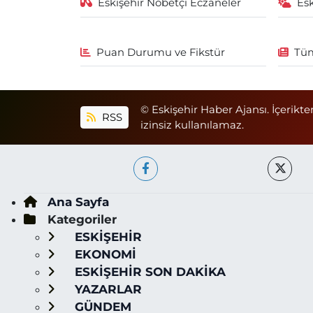
Eskişehir Nöbetçi Eczaneler
Es
Puan Durumu ve Fikstür
Tüm
© Eskişehir Haber Ajansı. İçerikte
RSS
izinsiz kullanılamaz.
Ana Sayfa
Kategoriler
ESKİŞEHİR
EKONOMİ
ESKİŞEHİR SON DAKİKA
YAZARLAR
GÜNDEM