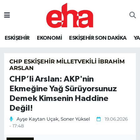
ESKİŞEHİR
EKONOMİ
ESKİŞEHİR SON DAKİKA
Y
CHP ESKIŞEHIR MILLETVEKILI İBRAHIM
ARSLAN
CHP’li Arslan: AKP'nin
Ekmeğine Yağ Sürüyorsunuz
Demek Kimsenin Haddine
Değil!
Ayşe Kaytan Uçak, Soner Yüksel
19.06.2026
- 17:48