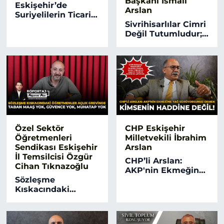
Başkanı İsmail
Eskişehir’de
Arslan
Suriyelilerin Ticari
Alanları Büyüyor,
Sivrihisarlılar Cimri
‘Göç Sorunu Bitti’
Değil Tutumludur;
Diyenler Yanılıyor
Önce Dükkanını,
Sonra Evini Alır!
Özel Sektör
CHP Eskişehir
Öğretmenleri
Milletvekili İbrahim
Sendikası Eskişehir
Arslan
İl Temsilcisi Özgür
CHP’li Arslan:
Cihan Tıknazoğlu
AKP'nin Ekmeğine
Sözleşme
Yağ Sürüyorsunuz
Kıskacındaki
Demek Kimsenin
Öğretmenler Açlık
Haddine Değil!
Grevinde! Taban
Maaş Yok, Güvence