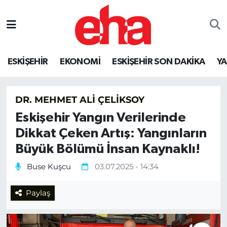
ESKİŞEHİR
EKONOMİ
ESKİŞEHİR SON DAKİKA
Y
DR. MEHMET ALI ÇELIKSOY
Eskişehir Yangın Verilerinde
Dikkat Çeken Artış: Yangınların
Büyük Bölümü İnsan Kaynaklı!
Buse Kuşcu
03.07.2025 - 14:34
Paylaş