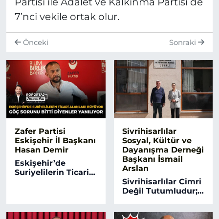
Partisi ile Adalet ve Kalkınma Partisi de
7’nci vekile ortak olur.
Önceki
Sonraki
Zafer Partisi
Sivrihisarlılar
Eskişehir İl Başkanı
Sosyal, Kültür ve
Hasan Demir
Dayanışma Derneği
Başkanı İsmail
Eskişehir’de
Arslan
Suriyelilerin Ticari
Alanları Büyüyor,
Sivrihisarlılar Cimri
‘Göç Sorunu Bitti’
Değil Tutumludur;
Diyenler Yanılıyor
Önce Dükkanını,
Sonra Evini Alır!