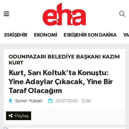
ESKİŞEHİR
EKONOMİ
ESKİŞEHİR SON DAKİKA
Y
ODUNPAZARI BELEDIYE BAŞKANI KAZIM
KURT
Kurt, Sarı Koltuk’ta Konuştu:
Yine Adaylar Çıkacak, Yine Bir
Taraf Olacağım
Soner Yüksel
22.07.2025 - 12:36
Paylaş