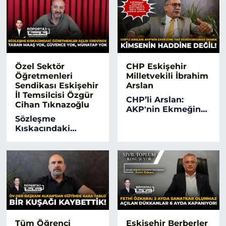
Özel Sektör
CHP Eskişehir
Öğretmenleri
Milletvekili İbrahim
Sendikası Eskişehir
Arslan
İl Temsilcisi Özgür
CHP’li Arslan:
Cihan Tıknazoğlu
AKP'nin Ekmeğine
Sözleşme
Yağ Sürüyorsunuz
Kıskacındaki
Demek Kimsenin
Öğretmenler Açlık
Haddine Değil!
Grevinde! Taban
Maaş Yok, Güvence
Yok, Muhatap Yok
Tüm Öğrenci
Eskişehir Berberler