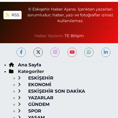
© Eskişehir Haber Ajansı. İçerikten yazarları
RSS
sorumludur; haber, yazı ve fotoğraflar izinsiz
kullanılamaz.
Haber Yazılımı:
TE Bilişim
Ana Sayfa
Kategoriler
ESKİŞEHİR
EKONOMİ
ESKİŞEHİR SON DAKİKA
YAZARLAR
GÜNDEM
SPOR
YAŞAM