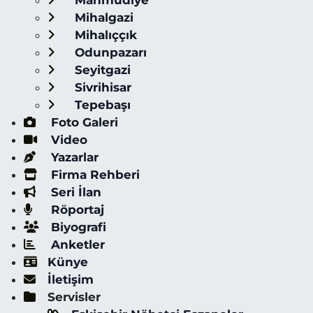
Mahmudiye
Mihalgazi
Mihalıççık
Odunpazarı
Seyitgazi
Sivrihisar
Tepebaşı
Foto Galeri
Video
Yazarlar
Firma Rehberi
Seri İlan
Röportaj
Biyografi
Anketler
Künye
İletişim
Servisler