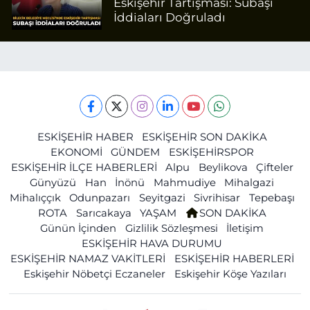
Eskişehir Tartışması: Subaşı
İddiaları Doğruladı
ESKİŞEHİR HABER
ESKİŞEHİR SON DAKİKA
EKONOMİ
GÜNDEM
ESKİŞEHİRSPOR
ESKİŞEHİR İLÇE HABERLERİ
Alpu
Beylikova
Çifteler
Günyüzü
Han
İnönü
Mahmudiye
Mihalgazi
Mihalıççık
Odunpazarı
Seyitgazi
Sivrihisar
Tepebaşı
ROTA
Sarıcakaya
YAŞAM
SON DAKİKA
Günün İçinden
Gizlilik Sözleşmesi
İletişim
ESKİŞEHİR HAVA DURUMU
ESKİŞEHİR NAMAZ VAKİTLERİ
ESKİŞEHİR HABERLERİ
Eskişehir Nöbetçi Eczaneler
Eskişehir Köşe Yazıları